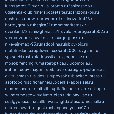
kinozadrot-3.ru
qr-plus-promo.ru
2shizashop.ru
udalenka-club.ru
nerabotaetsite.ru
carszona-bu.ru
dash-cash-now.ru
bravoprod.ru
kinozadrot13.ru
hotteygroup.ru
bagira31.ru
dommarketnsk.ru
dveriland73.ru
nis-glonass51.ru
veles-doroga.ru
tb02.ru
vrema-zdorov.ru
velonik.ru
surgutgloss.ru
nike-air-max-95.ru
nadookna.ru
lubov-pic.ru
mobilreklama.ru
pds-nn.ru
socrat2000.ru
vgurin.ru
spksochi.ru
shkola-klassika.ru
sabeonline.ru
mosoblfencing.ru
masteroptica.ru
lucomoria.ru
iration.ru
devanagari.ru
biblioverde.ru
igro-pictures.ru
dk-tulamash.ru
s-dez-s.ru
peysok.ru
blackcountess.ru
asoftdoc.ru
scifichannel.ru
ocenka-appraisal.ru
mudconnector.ru
hitstih.ru
pik-finance.ru
vip-surfing.ru
wundermoscow.ru
olymp-clan.ru
dr-pavlush.ru
su2lgyoeucscn.ru
allkmv.ru
dhgfd.ru
tesotomeshell.ru
netoen.ru
web-digest.ru
changanqiyuana07.ru