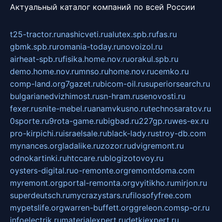
Актуальный каталог компаний по всей России
t25-tractor.ru
nashicveti.ru
alutex.spb.ru
fas.ru
gbmk.spb.ru
romania-today.ru
novoizol.ru
airheat-spb.ru
fisika.home.nov.ru
orakul.spb.ru
demo.home.nov.ru
mnso.ru
home.nov.ru
cemko.ru
comp-land.org
7gazet.ru
bicom-oil.ru
superiorsearch.ru
bulgarianedvizhimost.ru
sn-hram.ru
senovosti.ru
fexer.ru
snite-mebel.ru
anamvkusno.ru
technosaratov.ru
0sporte.ru
9rota-game.ru
bigbad.ru
227gp.ru
wes-ex.ru
pro-kirpichi.ru
israelsale.ru
black-lady.ru
stroy-db.com
mynances.org
ladalike.ru
zozor.ru
dvigremont.ru
odnokartinki.ru
htccare.ru
blogizotovoy.ru
oysters-digital.ru
o-remonte.org
remontdoma.com
myremont.org
portal-remonta.org
vyitikho.ru
mirjon.ru
superdeutsch.ru
mycrazystars.ru
filosofyfree.com
mypetslife.org
warren-buffett.org
greleon.com
sp-or.ru
infoelectrik.ru
materialexpert.ru
detkiexpert.ru