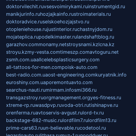
doktorvilechit.ru
vsesvoimirykami.ru
instrumentgid.ru
manikjurinfo.ru
hozjajkainfo.ru
stroimaterials.ru
doktoradvice.ru
selskoehozjajstvo.ru
otopleniehouse.ru
justinterior.ru
chastnyjdom.ru
mojateplica.ru
podelkimaster.ru
landshaftblog.ru
garazhov.com
monamy.net
stroysnami.kz
lcna.kz
stroyu.kz
my-vesta.com
timeszp.com
avtoguru.net
zsmh.com.ua
allcelebsplasticsurgery.com
all-tattoos-for-men.com
poisk-auto.com
best-radio.com.ua
ost-engineering.com
kuryatnik.info
euroshiny.com.ua
poremontuavto.com
searchus-nauti.ru
mirmam.info
smi366.ru
transgazstroy.ru
orgmanagement.org
yes-fitness.ru
xtreme-rp.ru
wasdpvp.ru
voda-otri.ru
tishinapve.ru
orenferma.ru
avtoservis-avgust.ru
lord-tv.ru
backstage-682-music.ru
lordfilm7.ru
lordfilm13.ru
prime-cars63.ru
un-believable.ru
codetool.ru
legardoauto.ru
lithasa.ru
muz-1.ru
gooddver.ru