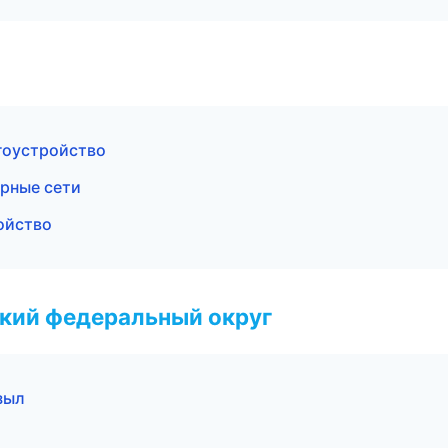
гоустройство
рные сети
ойство
ский федеральный округ
зыл