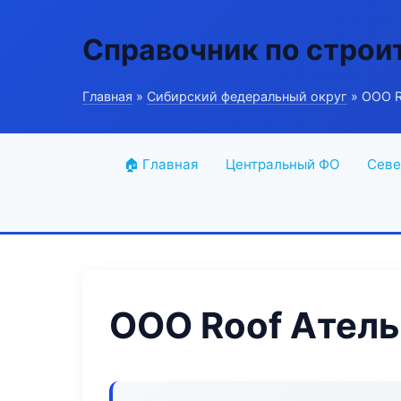
Справочник по строи
Главная
»
Сибирский федеральный округ
» ООО R
🏠 Главная
Центральный ФО
Севе
ООО Roof Атель