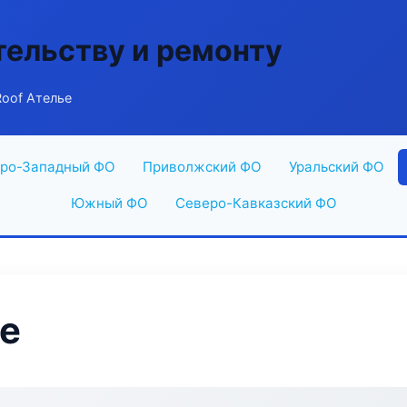
тельству и ремонту
oof Ателье
ро-Западный ФО
Приволжский ФО
Уральский ФО
Южный ФО
Северо-Кавказский ФО
е