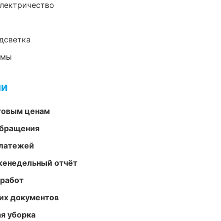
электричество
одсветка
емы
ми
птовым ценам
обращения
платежей
женедельный отчёт
 работ
их документов
ая уборка