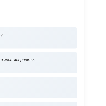
у.
ативно исправили.