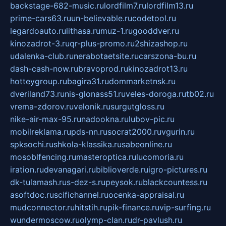
backstage-682-music.ru
lordfilm7.ru
lordfilm13.ru
prime-cars63.ru
un-believable.ru
codetool.ru
legardoauto.ru
lithasa.ru
muz-1.ru
gooddver.ru
kinozadrot-3.ru
qr-plus-promo.ru
2shizashop.ru
udalenka-club.ru
nerabotaetsite.ru
carszona-bu.ru
dash-cash-now.ru
bravoprod.ru
kinozadrot13.ru
hotteygroup.ru
bagira31.ru
dommarketnsk.ru
dveriland73.ru
nis-glonass51.ru
veles-doroga.ru
tb02.ru
vrema-zdorov.ru
velonik.ru
surgutgloss.ru
nike-air-max-95.ru
nadookna.ru
lubov-pic.ru
mobilreklama.ru
pds-nn.ru
socrat2000.ru
vgurin.ru
spksochi.ru
shkola-klassika.ru
sabeonline.ru
mosoblfencing.ru
masteroptica.ru
lucomoria.ru
iration.ru
devanagari.ru
biblioverde.ru
igro-pictures.ru
dk-tulamash.ru
s-dez-s.ru
peysok.ru
blackcountess.ru
asoftdoc.ru
scifichannel.ru
ocenka-appraisal.ru
mudconnector.ru
hitstih.ru
pik-finance.ru
vip-surfing.ru
wundermoscow.ru
olymp-clan.ru
dr-pavlush.ru