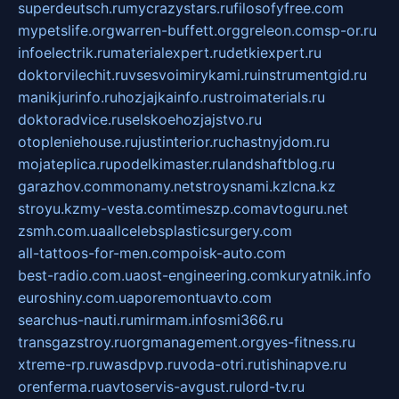
superdeutsch.ru
mycrazystars.ru
filosofyfree.com
mypetslife.org
warren-buffett.org
greleon.com
sp-or.ru
infoelectrik.ru
materialexpert.ru
detkiexpert.ru
doktorvilechit.ru
vsesvoimirykami.ru
instrumentgid.ru
manikjurinfo.ru
hozjajkainfo.ru
stroimaterials.ru
doktoradvice.ru
selskoehozjajstvo.ru
otopleniehouse.ru
justinterior.ru
chastnyjdom.ru
mojateplica.ru
podelkimaster.ru
landshaftblog.ru
garazhov.com
monamy.net
stroysnami.kz
lcna.kz
stroyu.kz
my-vesta.com
timeszp.com
avtoguru.net
zsmh.com.ua
allcelebsplasticsurgery.com
all-tattoos-for-men.com
poisk-auto.com
best-radio.com.ua
ost-engineering.com
kuryatnik.info
euroshiny.com.ua
poremontuavto.com
searchus-nauti.ru
mirmam.info
smi366.ru
transgazstroy.ru
orgmanagement.org
yes-fitness.ru
xtreme-rp.ru
wasdpvp.ru
voda-otri.ru
tishinapve.ru
orenferma.ru
avtoservis-avgust.ru
lord-tv.ru