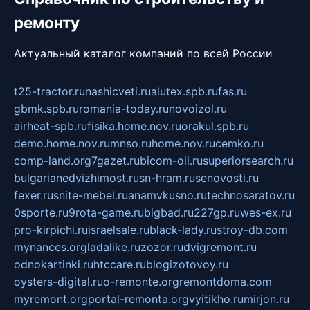
ремонту
Актуальный каталог компаний по всей России
t25-tractor.ru
nashicveti.ru
alutex.spb.ru
fas.ru
gbmk.spb.ru
romania-today.ru
novoizol.ru
airheat-spb.ru
fisika.home.nov.ru
orakul.spb.ru
demo.home.nov.ru
mnso.ru
home.nov.ru
cemko.ru
comp-land.org
7gazet.ru
bicom-oil.ru
superiorsearch.ru
bulgarianedvizhimost.ru
sn-hram.ru
senovosti.ru
fexer.ru
snite-mebel.ru
anamvkusno.ru
technosaratov.ru
0sporte.ru
9rota-game.ru
bigbad.ru
227gp.ru
wes-ex.ru
pro-kirpichi.ru
israelsale.ru
black-lady.ru
stroy-db.com
mynances.org
ladalike.ru
zozor.ru
dvigremont.ru
odnokartinki.ru
htccare.ru
blogizotovoy.ru
oysters-digital.ru
o-remonte.org
remontdoma.com
myremont.org
portal-remonta.org
vyitikho.ru
mirjon.ru