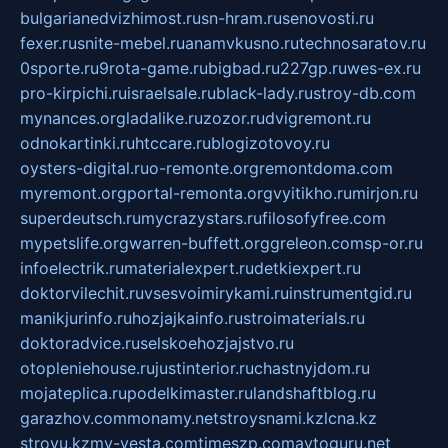
bulgarianedvizhimost.ru
sn-hram.ru
senovosti.ru
fexer.ru
snite-mebel.ru
anamvkusno.ru
technosaratov.ru
0sporte.ru
9rota-game.ru
bigbad.ru
227gp.ru
wes-ex.ru
pro-kirpichi.ru
israelsale.ru
black-lady.ru
stroy-db.com
mynances.org
ladalike.ru
zozor.ru
dvigremont.ru
odnokartinki.ru
htccare.ru
blogizotovoy.ru
oysters-digital.ru
o-remonte.org
remontdoma.com
myremont.org
portal-remonta.org
vyitikho.ru
mirjon.ru
superdeutsch.ru
mycrazystars.ru
filosofyfree.com
mypetslife.org
warren-buffett.org
greleon.com
sp-or.ru
infoelectrik.ru
materialexpert.ru
detkiexpert.ru
doktorvilechit.ru
vsesvoimirykami.ru
instrumentgid.ru
manikjurinfo.ru
hozjajkainfo.ru
stroimaterials.ru
doktoradvice.ru
selskoehozjajstvo.ru
otopleniehouse.ru
justinterior.ru
chastnyjdom.ru
mojateplica.ru
podelkimaster.ru
landshaftblog.ru
garazhov.com
monamy.net
stroysnami.kz
lcna.kz
stroyu.kz
my-vesta.com
timeszp.com
avtoguru.net