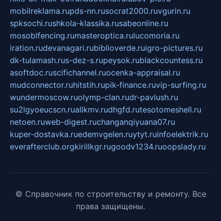
mobilreklama.ru
pds-nn.ru
socrat2000.ru
vgurin.ru
spksochi.ru
shkola-klassika.ru
sabeonline.ru
mosoblfencing.ru
masteroptica.ru
lucomoria.ru
iration.ru
devanagari.ru
biblioverde.ru
igro-pictures.ru
dk-tulamash.ru
s-dez-s.ru
peysok.ru
blackcountess.ru
asoftdoc.ru
scifichannel.ru
ocenka-appraisal.ru
mudconnector.ru
hitstih.ru
pik-finance.ru
vip-surfing.ru
wundermoscow.ru
olymp-clan.ru
dr-pavlush.ru
su2lgyoeucscn.ru
allkmv.ru
dhgfd.ru
tesotomeshell.ru
netoen.ru
web-digest.ru
changanqiyuana07.ru
kuper-dostavka.ru
edemvgelen.ru
ytyt.ru
infoelektrik.ru
everafterclub.org
kirillkgr.ru
goodv1234.ru
oopslady.ru
© Справочник по строительству и ремонту. Все
права защищены.