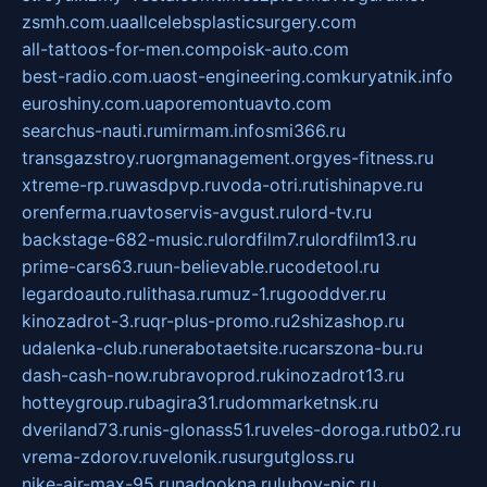
zsmh.com.ua
allcelebsplasticsurgery.com
all-tattoos-for-men.com
poisk-auto.com
best-radio.com.ua
ost-engineering.com
kuryatnik.info
euroshiny.com.ua
poremontuavto.com
searchus-nauti.ru
mirmam.info
smi366.ru
transgazstroy.ru
orgmanagement.org
yes-fitness.ru
xtreme-rp.ru
wasdpvp.ru
voda-otri.ru
tishinapve.ru
orenferma.ru
avtoservis-avgust.ru
lord-tv.ru
backstage-682-music.ru
lordfilm7.ru
lordfilm13.ru
prime-cars63.ru
un-believable.ru
codetool.ru
legardoauto.ru
lithasa.ru
muz-1.ru
gooddver.ru
kinozadrot-3.ru
qr-plus-promo.ru
2shizashop.ru
udalenka-club.ru
nerabotaetsite.ru
carszona-bu.ru
dash-cash-now.ru
bravoprod.ru
kinozadrot13.ru
hotteygroup.ru
bagira31.ru
dommarketnsk.ru
dveriland73.ru
nis-glonass51.ru
veles-doroga.ru
tb02.ru
vrema-zdorov.ru
velonik.ru
surgutgloss.ru
nike-air-max-95.ru
nadookna.ru
lubov-pic.ru