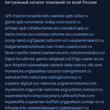
Актуальный каталог компаний по всей России
t25-tractor.ru
nashicveti.ru
alutex.spb.ru
fas.ru
gbmk.spb.ru
romania-today.ru
novoizol.ru
airheat-spb.ru
fisika.home.nov.ru
orakul.spb.ru
demo.home.nov.ru
mnso.ru
home.nov.ru
cemko.ru
comp-land.org
7gazet.ru
bicom-oil.ru
superiorsearch.ru
bulgarianedvizhimost.ru
sn-hram.ru
senovosti.ru
fexer.ru
snite-mebel.ru
anamvkusno.ru
technosaratov.ru
0sporte.ru
9rota-game.ru
bigbad.ru
227gp.ru
wes-ex.ru
pro-kirpichi.ru
israelsale.ru
black-lady.ru
stroy-db.com
mynances.org
ladalike.ru
zozor.ru
dvigremont.ru
odnokartinki.ru
htccare.ru
blogizotovoy.ru
oysters-digital.ru
o-remonte.org
remontdoma.com
myremont.org
portal-remonta.org
vyitikho.ru
mirjon.ru
superdeutsch.ru
mycrazystars.ru
filosofyfree.com
mypetslife.org
warren-buffett.org
greleon.com
sp-or.ru
infoelectrik.ru
materialexpert.ru
detkiexpert.ru