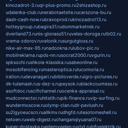
kinozadrot-3.ru
qr-plus-promo.ru
2shizashop.ru
udalenka-club.ru
nerabotaetsite.ru
carszona-bu.ru
dash-cash-now.ru
bravoprod.ru
kinozadrot13.ru
hotteygroup.ru
bagira31.ru
dommarketnsk.ru
dveriland73.ru
nis-glonass51.ru
veles-doroga.ru
tb02.ru
vrema-zdorov.ru
velonik.ru
surgutgloss.ru
nike-air-max-95.ru
nadookna.ru
lubov-pic.ru
mobilreklama.ru
pds-nn.ru
socrat2000.ru
vgurin.ru
spksochi.ru
shkola-klassika.ru
sabeonline.ru
mosoblfencing.ru
masteroptica.ru
lucomoria.ru
iration.ru
devanagari.ru
biblioverde.ru
igro-pictures.ru
dk-tulamash.ru
s-dez-s.ru
peysok.ru
blackcountess.ru
asoftdoc.ru
scifichannel.ru
ocenka-appraisal.ru
mudconnector.ru
hitstih.ru
pik-finance.ru
vip-surfing.ru
wundermoscow.ru
olymp-clan.ru
dr-pavlush.ru
su2lgyoeucscn.ru
allkmv.ru
dhgfd.ru
tesotomeshell.ru
netoen.ru
web-digest.ru
changanqiyuana07.ru
kuper-dostavka.ru
edemvgelen.ru
ytyt.ru
infoelektrik.ru