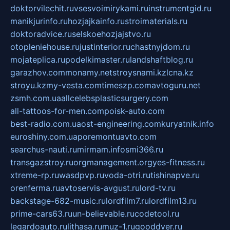
doktorvilechit.ru
vsesvoimirykami.ru
instrumentgid.ru
manikjurinfo.ru
hozjajkainfo.ru
stroimaterials.ru
doktoradvice.ru
selskoehozjajstvo.ru
otopleniehouse.ru
justinterior.ru
chastnyjdom.ru
mojateplica.ru
podelkimaster.ru
landshaftblog.ru
garazhov.com
monamy.net
stroysnami.kz
lcna.kz
stroyu.kz
my-vesta.com
timeszp.com
avtoguru.net
zsmh.com.ua
allcelebsplasticsurgery.com
all-tattoos-for-men.com
poisk-auto.com
best-radio.com.ua
ost-engineering.com
kuryatnik.info
euroshiny.com.ua
poremontuavto.com
searchus-nauti.ru
mirmam.info
smi366.ru
transgazstroy.ru
orgmanagement.org
yes-fitness.ru
xtreme-rp.ru
wasdpvp.ru
voda-otri.ru
tishinapve.ru
orenferma.ru
avtoservis-avgust.ru
lord-tv.ru
backstage-682-music.ru
lordfilm7.ru
lordfilm13.ru
prime-cars63.ru
un-believable.ru
codetool.ru
legardoauto.ru
lithasa.ru
muz-1.ru
gooddver.ru