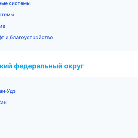
ные системы
стемы
ие
т и благоустройство
ский федеральный округ
ан-Удэ
кан