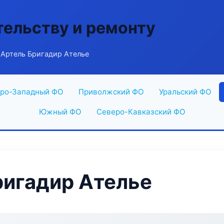
тельству и ремонту
Артель Бригадир Ателье
ро-Западный ФО
Приволжский ФО
Уральский ФО
Южный ФО
Северо-Кавказский ФО
ригадир Ателье