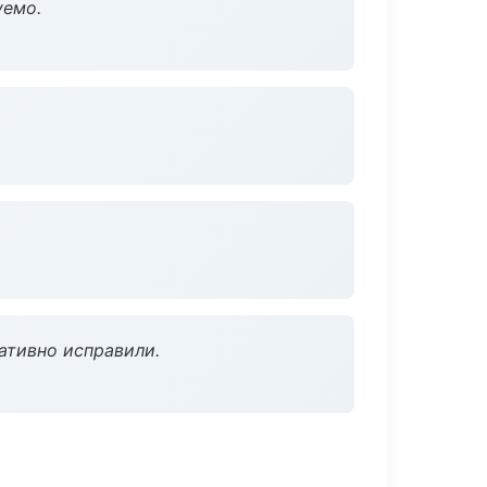
уемо.
ативно исправили.