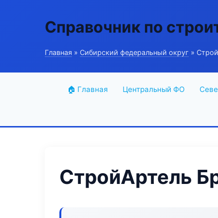
Справочник по строи
Главная
»
Сибирский федеральный округ
» Строй
🏠 Главная
Центральный ФО
Севе
СтройАртель Б