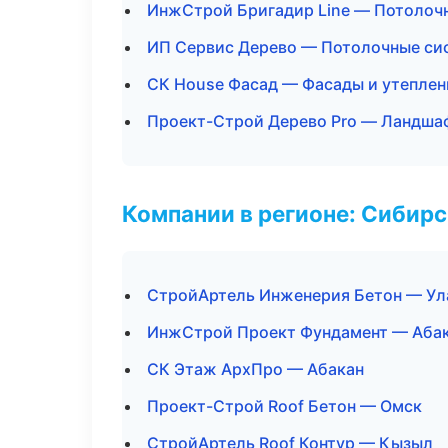
ИнжСтрой Бригадир Line — Потолоч
ИП Сервис Дерево — Потолочные си
СК House Фасад — Фасады и утеплен
Проект-Строй Дерево Pro — Ландшаф
Компании в регионе: Сибир
СтройАртель Инженерия Бетон — Ул
ИнжСтрой Проект Фундамент — Аба
СК Этаж АрхПро — Абакан
Проект-Строй Roof Бетон — Омск
СтройАртель Roof Контур — Кызыл