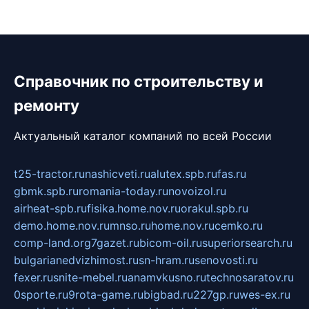
Справочник по строительству и
ремонту
Актуальный каталог компаний по всей России
t25-tractor.ru
nashicveti.ru
alutex.spb.ru
fas.ru
gbmk.spb.ru
romania-today.ru
novoizol.ru
airheat-spb.ru
fisika.home.nov.ru
orakul.spb.ru
demo.home.nov.ru
mnso.ru
home.nov.ru
cemko.ru
comp-land.org
7gazet.ru
bicom-oil.ru
superiorsearch.ru
bulgarianedvizhimost.ru
sn-hram.ru
senovosti.ru
fexer.ru
snite-mebel.ru
anamvkusno.ru
technosaratov.ru
0sporte.ru
9rota-game.ru
bigbad.ru
227gp.ru
wes-ex.ru