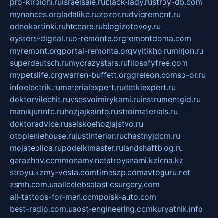
pro-kirpichi.ru
israelsale.ru
black-lady.ru
stroy-db.com
mynances.org
ladalike.ru
zozor.ru
dvigremont.ru
odnokartinki.ru
htccare.ru
blogizotovoy.ru
oysters-digital.ru
o-remonte.org
remontdoma.com
myremont.org
portal-remonta.org
vyitikho.ru
mirjon.ru
superdeutsch.ru
mycrazystars.ru
filosofyfree.com
mypetslife.org
warren-buffett.org
greleon.com
sp-or.ru
infoelectrik.ru
materialexpert.ru
detkiexpert.ru
doktorvilechit.ru
vsesvoimirykami.ru
instrumentgid.ru
manikjurinfo.ru
hozjajkainfo.ru
stroimaterials.ru
doktoradvice.ru
selskoehozjajstvo.ru
otopleniehouse.ru
justinterior.ru
chastnyjdom.ru
mojateplica.ru
podelkimaster.ru
landshaftblog.ru
garazhov.com
monamy.net
stroysnami.kz
lcna.kz
stroyu.kz
my-vesta.com
timeszp.com
avtoguru.net
zsmh.com.ua
allcelebsplasticsurgery.com
all-tattoos-for-men.com
poisk-auto.com
best-radio.com.ua
ost-engineering.com
kuryatnik.info