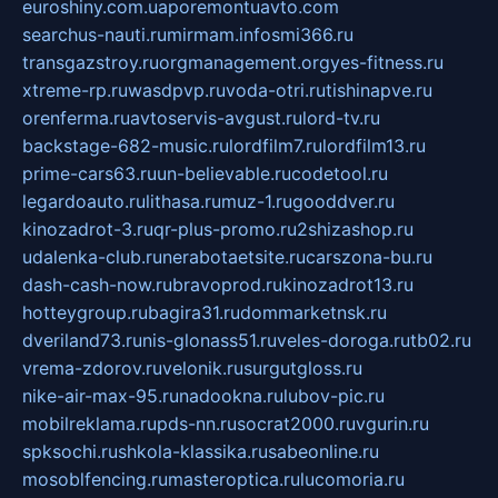
euroshiny.com.ua
poremontuavto.com
searchus-nauti.ru
mirmam.info
smi366.ru
transgazstroy.ru
orgmanagement.org
yes-fitness.ru
xtreme-rp.ru
wasdpvp.ru
voda-otri.ru
tishinapve.ru
orenferma.ru
avtoservis-avgust.ru
lord-tv.ru
backstage-682-music.ru
lordfilm7.ru
lordfilm13.ru
prime-cars63.ru
un-believable.ru
codetool.ru
legardoauto.ru
lithasa.ru
muz-1.ru
gooddver.ru
kinozadrot-3.ru
qr-plus-promo.ru
2shizashop.ru
udalenka-club.ru
nerabotaetsite.ru
carszona-bu.ru
dash-cash-now.ru
bravoprod.ru
kinozadrot13.ru
hotteygroup.ru
bagira31.ru
dommarketnsk.ru
dveriland73.ru
nis-glonass51.ru
veles-doroga.ru
tb02.ru
vrema-zdorov.ru
velonik.ru
surgutgloss.ru
nike-air-max-95.ru
nadookna.ru
lubov-pic.ru
mobilreklama.ru
pds-nn.ru
socrat2000.ru
vgurin.ru
spksochi.ru
shkola-klassika.ru
sabeonline.ru
mosoblfencing.ru
masteroptica.ru
lucomoria.ru