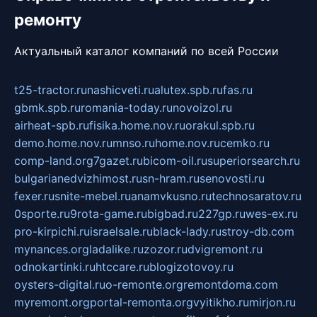
ремонту
Актуальный каталог компаний по всей России
t25-tractor.ru
nashicveti.ru
alutex.spb.ru
fas.ru
gbmk.spb.ru
romania-today.ru
novoizol.ru
airheat-spb.ru
fisika.home.nov.ru
orakul.spb.ru
demo.home.nov.ru
mnso.ru
home.nov.ru
cemko.ru
comp-land.org
7gazet.ru
bicom-oil.ru
superiorsearch.ru
bulgarianedvizhimost.ru
sn-hram.ru
senovosti.ru
fexer.ru
snite-mebel.ru
anamvkusno.ru
technosaratov.ru
0sporte.ru
9rota-game.ru
bigbad.ru
227gp.ru
wes-ex.ru
pro-kirpichi.ru
israelsale.ru
black-lady.ru
stroy-db.com
mynances.org
ladalike.ru
zozor.ru
dvigremont.ru
odnokartinki.ru
htccare.ru
blogizotovoy.ru
oysters-digital.ru
o-remonte.org
remontdoma.com
myremont.org
portal-remonta.org
vyitikho.ru
mirjon.ru