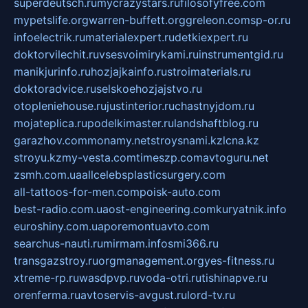
superdeutsch.ru
mycrazystars.ru
filosofyfree.com
mypetslife.org
warren-buffett.org
greleon.com
sp-or.ru
infoelectrik.ru
materialexpert.ru
detkiexpert.ru
doktorvilechit.ru
vsesvoimirykami.ru
instrumentgid.ru
manikjurinfo.ru
hozjajkainfo.ru
stroimaterials.ru
doktoradvice.ru
selskoehozjajstvo.ru
otopleniehouse.ru
justinterior.ru
chastnyjdom.ru
mojateplica.ru
podelkimaster.ru
landshaftblog.ru
garazhov.com
monamy.net
stroysnami.kz
lcna.kz
stroyu.kz
my-vesta.com
timeszp.com
avtoguru.net
zsmh.com.ua
allcelebsplasticsurgery.com
all-tattoos-for-men.com
poisk-auto.com
best-radio.com.ua
ost-engineering.com
kuryatnik.info
euroshiny.com.ua
poremontuavto.com
searchus-nauti.ru
mirmam.info
smi366.ru
transgazstroy.ru
orgmanagement.org
yes-fitness.ru
xtreme-rp.ru
wasdpvp.ru
voda-otri.ru
tishinapve.ru
orenferma.ru
avtoservis-avgust.ru
lord-tv.ru