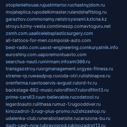
otopleniehouse.ru
justinterior.ru
chastnyjdom.ru
mojateplica.ru
podelkimaster.ru
landshaftblog.ru
garazhov.com
monamy.net
stroysnami.kz
lcna.kz
stroyu.kz
my-vesta.com
timeszp.com
avtoguru.net
zsmh.com.ua
allcelebsplasticsurgery.com
all-tattoos-for-men.com
poisk-auto.com
best-radio.com.ua
ost-engineering.com
kuryatnik.info
euroshiny.com.ua
poremontuavto.com
searchus-nauti.ru
mirmam.info
smi366.ru
transgazstroy.ru
orgmanagement.org
yes-fitness.ru
xtreme-rp.ru
wasdpvp.ru
voda-otri.ru
tishinapve.ru
orenferma.ru
avtoservis-avgust.ru
lord-tv.ru
backstage-682-music.ru
lordfilm7.ru
lordfilm13.ru
prime-cars63.ru
un-believable.ru
codetool.ru
legardoauto.ru
lithasa.ru
muz-1.ru
gooddver.ru
kinozadrot-3.ru
qr-plus-promo.ru
2shizashop.ru
udalenka-club.ru
nerabotaetsite.ru
carszona-bu.ru
dash-cash-now.ru
bravoprod.ru
kinozadrot13.ru