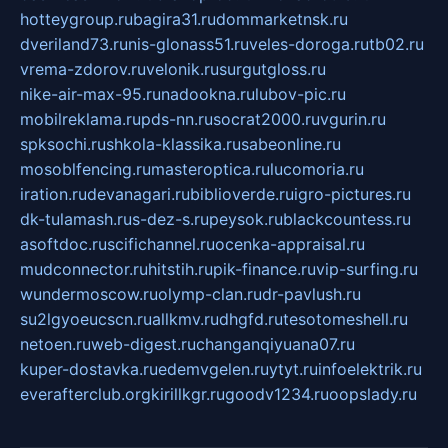
hotteygroup.ru
bagira31.ru
dommarketnsk.ru
dveriland73.ru
nis-glonass51.ru
veles-doroga.ru
tb02.ru
vrema-zdorov.ru
velonik.ru
surgutgloss.ru
nike-air-max-95.ru
nadookna.ru
lubov-pic.ru
mobilreklama.ru
pds-nn.ru
socrat2000.ru
vgurin.ru
spksochi.ru
shkola-klassika.ru
sabeonline.ru
mosoblfencing.ru
masteroptica.ru
lucomoria.ru
iration.ru
devanagari.ru
biblioverde.ru
igro-pictures.ru
dk-tulamash.ru
s-dez-s.ru
peysok.ru
blackcountess.ru
asoftdoc.ru
scifichannel.ru
ocenka-appraisal.ru
mudconnector.ru
hitstih.ru
pik-finance.ru
vip-surfing.ru
wundermoscow.ru
olymp-clan.ru
dr-pavlush.ru
su2lgyoeucscn.ru
allkmv.ru
dhgfd.ru
tesotomeshell.ru
netoen.ru
web-digest.ru
changanqiyuana07.ru
kuper-dostavka.ru
edemvgelen.ru
ytyt.ru
infoelektrik.ru
everafterclub.org
kirillkgr.ru
goodv1234.ru
oopslady.ru