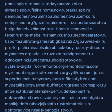
gbmk.spb.ru
romania-today.ru
novoizol.ru
airheat-spb.ru
fisika.home.nov.ru
orakul.spb.ru
demo.home.nov.ru
mnso.ru
home.nov.ru
cemko.ru
comp-land.org
7gazet.ru
bicom-oil.ru
superiorsearch.ru
bulgarianedvizhimost.ru
sn-hram.ru
senovosti.ru
fexer.ru
snite-mebel.ru
anamvkusno.ru
technosaratov.ru
0sporte.ru
9rota-game.ru
bigbad.ru
227gp.ru
wes-ex.ru
pro-kirpichi.ru
israelsale.ru
black-lady.ru
stroy-db.com
mynances.org
ladalike.ru
zozor.ru
dvigremont.ru
odnokartinki.ru
htccare.ru
blogizotovoy.ru
oysters-digital.ru
o-remonte.org
remontdoma.com
myremont.org
portal-remonta.org
vyitikho.ru
mirjon.ru
superdeutsch.ru
mycrazystars.ru
filosofyfree.com
mypetslife.org
warren-buffett.org
greleon.com
sp-or.ru
infoelectrik.ru
materialexpert.ru
detkiexpert.ru
doktorvilechit.ru
vsesvoimirykami.ru
instrumentgid.ru
manikjurinfo.ru
hozjajkainfo.ru
stroimaterials.ru
doktoradvice.ru
selskoehozjajstvo.ru