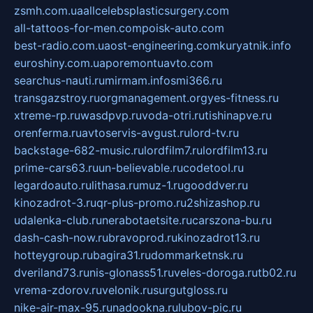
zsmh.com.ua
allcelebsplasticsurgery.com
all-tattoos-for-men.com
poisk-auto.com
best-radio.com.ua
ost-engineering.com
kuryatnik.info
euroshiny.com.ua
poremontuavto.com
searchus-nauti.ru
mirmam.info
smi366.ru
transgazstroy.ru
orgmanagement.org
yes-fitness.ru
xtreme-rp.ru
wasdpvp.ru
voda-otri.ru
tishinapve.ru
orenferma.ru
avtoservis-avgust.ru
lord-tv.ru
backstage-682-music.ru
lordfilm7.ru
lordfilm13.ru
prime-cars63.ru
un-believable.ru
codetool.ru
legardoauto.ru
lithasa.ru
muz-1.ru
gooddver.ru
kinozadrot-3.ru
qr-plus-promo.ru
2shizashop.ru
udalenka-club.ru
nerabotaetsite.ru
carszona-bu.ru
dash-cash-now.ru
bravoprod.ru
kinozadrot13.ru
hotteygroup.ru
bagira31.ru
dommarketnsk.ru
dveriland73.ru
nis-glonass51.ru
veles-doroga.ru
tb02.ru
vrema-zdorov.ru
velonik.ru
surgutgloss.ru
nike-air-max-95.ru
nadookna.ru
lubov-pic.ru