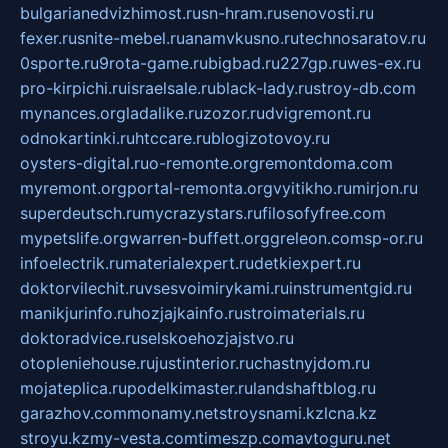
bulgarianedvizhimost.ru
sn-hram.ru
senovosti.ru
fexer.ru
snite-mebel.ru
anamvkusno.ru
technosaratov.ru
0sporte.ru
9rota-game.ru
bigbad.ru
227gp.ru
wes-ex.ru
pro-kirpichi.ru
israelsale.ru
black-lady.ru
stroy-db.com
mynances.org
ladalike.ru
zozor.ru
dvigremont.ru
odnokartinki.ru
htccare.ru
blogizotovoy.ru
oysters-digital.ru
o-remonte.org
remontdoma.com
myremont.org
portal-remonta.org
vyitikho.ru
mirjon.ru
superdeutsch.ru
mycrazystars.ru
filosofyfree.com
mypetslife.org
warren-buffett.org
greleon.com
sp-or.ru
infoelectrik.ru
materialexpert.ru
detkiexpert.ru
doktorvilechit.ru
vsesvoimirykami.ru
instrumentgid.ru
manikjurinfo.ru
hozjajkainfo.ru
stroimaterials.ru
doktoradvice.ru
selskoehozjajstvo.ru
otopleniehouse.ru
justinterior.ru
chastnyjdom.ru
mojateplica.ru
podelkimaster.ru
landshaftblog.ru
garazhov.com
monamy.net
stroysnami.kz
lcna.kz
stroyu.kz
my-vesta.com
timeszp.com
avtoguru.net