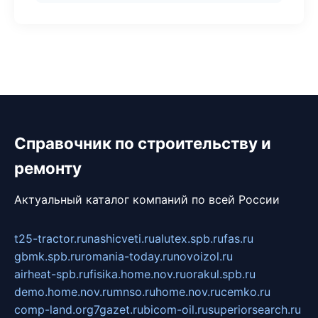
Справочник по строительству и
ремонту
Актуальный каталог компаний по всей России
t25-tractor.ru
nashicveti.ru
alutex.spb.ru
fas.ru
gbmk.spb.ru
romania-today.ru
novoizol.ru
airheat-spb.ru
fisika.home.nov.ru
orakul.spb.ru
demo.home.nov.ru
mnso.ru
home.nov.ru
cemko.ru
comp-land.org
7gazet.ru
bicom-oil.ru
superiorsearch.ru