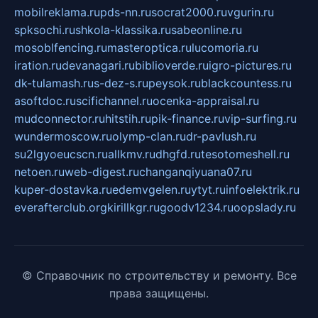
mobilreklama.ru
pds-nn.ru
socrat2000.ru
vgurin.ru
spksochi.ru
shkola-klassika.ru
sabeonline.ru
mosoblfencing.ru
masteroptica.ru
lucomoria.ru
iration.ru
devanagari.ru
biblioverde.ru
igro-pictures.ru
dk-tulamash.ru
s-dez-s.ru
peysok.ru
blackcountess.ru
asoftdoc.ru
scifichannel.ru
ocenka-appraisal.ru
mudconnector.ru
hitstih.ru
pik-finance.ru
vip-surfing.ru
wundermoscow.ru
olymp-clan.ru
dr-pavlush.ru
su2lgyoeucscn.ru
allkmv.ru
dhgfd.ru
tesotomeshell.ru
netoen.ru
web-digest.ru
changanqiyuana07.ru
kuper-dostavka.ru
edemvgelen.ru
ytyt.ru
infoelektrik.ru
everafterclub.org
kirillkgr.ru
goodv1234.ru
oopslady.ru
© Справочник по строительству и ремонту. Все
права защищены.