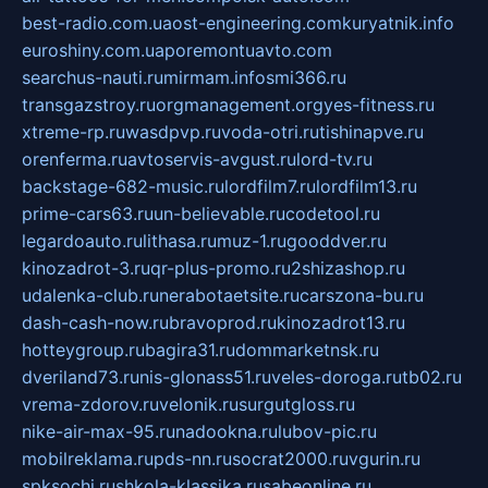
best-radio.com.ua
ost-engineering.com
kuryatnik.info
euroshiny.com.ua
poremontuavto.com
searchus-nauti.ru
mirmam.info
smi366.ru
transgazstroy.ru
orgmanagement.org
yes-fitness.ru
xtreme-rp.ru
wasdpvp.ru
voda-otri.ru
tishinapve.ru
orenferma.ru
avtoservis-avgust.ru
lord-tv.ru
backstage-682-music.ru
lordfilm7.ru
lordfilm13.ru
prime-cars63.ru
un-believable.ru
codetool.ru
legardoauto.ru
lithasa.ru
muz-1.ru
gooddver.ru
kinozadrot-3.ru
qr-plus-promo.ru
2shizashop.ru
udalenka-club.ru
nerabotaetsite.ru
carszona-bu.ru
dash-cash-now.ru
bravoprod.ru
kinozadrot13.ru
hotteygroup.ru
bagira31.ru
dommarketnsk.ru
dveriland73.ru
nis-glonass51.ru
veles-doroga.ru
tb02.ru
vrema-zdorov.ru
velonik.ru
surgutgloss.ru
nike-air-max-95.ru
nadookna.ru
lubov-pic.ru
mobilreklama.ru
pds-nn.ru
socrat2000.ru
vgurin.ru
spksochi.ru
shkola-klassika.ru
sabeonline.ru