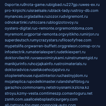
0sporte.ru
9rota-game.ru
bigbad.ru
227gp.ru
wes-ex.ru
pro-kirpichi.ru
israelsale.ru
black-lady.ru
stroy-db.com
mynances.org
ladalike.ru
zozor.ru
dvigremont.ru
odnokartinki.ru
htccare.ru
blogizotovoy.ru
oysters-digital.ru
o-remonte.org
remontdoma.com
myremont.org
portal-remonta.org
vyitikho.ru
mirjon.ru
superdeutsch.ru
mycrazystars.ru
filosofyfree.com
mypetslife.org
warren-buffett.org
greleon.com
sp-or.ru
infoelectrik.ru
materialexpert.ru
detkiexpert.ru
doktorvilechit.ru
vsesvoimirykami.ru
instrumentgid.ru
manikjurinfo.ru
hozjajkainfo.ru
stroimaterials.ru
doktoradvice.ru
selskoehozjajstvo.ru
otopleniehouse.ru
justinterior.ru
chastnyjdom.ru
mojateplica.ru
podelkimaster.ru
landshaftblog.ru
garazhov.com
monamy.net
stroysnami.kz
lcna.kz
stroyu.kz
my-vesta.com
timeszp.com
avtoguru.net
zsmh.com.ua
allcelebsplasticsurgery.com
all-tattoos-for-men.com
poisk-auto.com