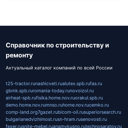
Справочник по строительству и
ремонту
Актуальный каталог компаний по всей России
t25-tractor.ru
nashicveti.ru
alutex.spb.ru
fas.ru
gbmk.spb.ru
romania-today.ru
novoizol.ru
airheat-spb.ru
fisika.home.nov.ru
orakul.spb.ru
demo.home.nov.ru
mnso.ru
home.nov.ru
cemko.ru
comp-land.org
7gazet.ru
bicom-oil.ru
superiorsearch.ru
bulgarianedvizhimost.ru
sn-hram.ru
senovosti.ru
fexer.ru
snite-mebel.ru
anamvkusno.ru
technosaratov.ru