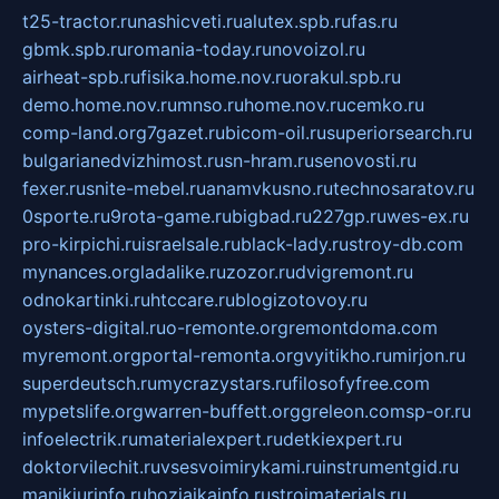
t25-tractor.ru
nashicveti.ru
alutex.spb.ru
fas.ru
gbmk.spb.ru
romania-today.ru
novoizol.ru
airheat-spb.ru
fisika.home.nov.ru
orakul.spb.ru
demo.home.nov.ru
mnso.ru
home.nov.ru
cemko.ru
comp-land.org
7gazet.ru
bicom-oil.ru
superiorsearch.ru
bulgarianedvizhimost.ru
sn-hram.ru
senovosti.ru
fexer.ru
snite-mebel.ru
anamvkusno.ru
technosaratov.ru
0sporte.ru
9rota-game.ru
bigbad.ru
227gp.ru
wes-ex.ru
pro-kirpichi.ru
israelsale.ru
black-lady.ru
stroy-db.com
mynances.org
ladalike.ru
zozor.ru
dvigremont.ru
odnokartinki.ru
htccare.ru
blogizotovoy.ru
oysters-digital.ru
o-remonte.org
remontdoma.com
myremont.org
portal-remonta.org
vyitikho.ru
mirjon.ru
superdeutsch.ru
mycrazystars.ru
filosofyfree.com
mypetslife.org
warren-buffett.org
greleon.com
sp-or.ru
infoelectrik.ru
materialexpert.ru
detkiexpert.ru
doktorvilechit.ru
vsesvoimirykami.ru
instrumentgid.ru
manikjurinfo.ru
hozjajkainfo.ru
stroimaterials.ru