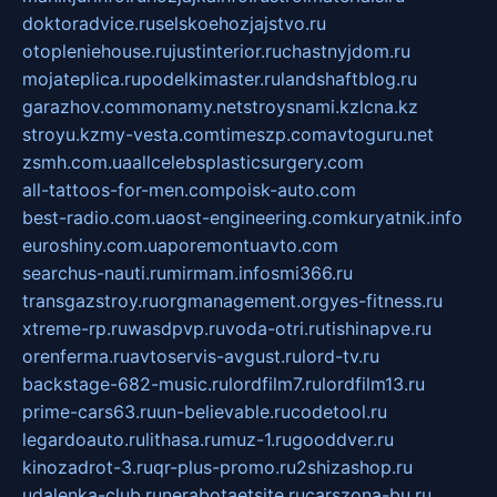
doktoradvice.ru
selskoehozjajstvo.ru
otopleniehouse.ru
justinterior.ru
chastnyjdom.ru
mojateplica.ru
podelkimaster.ru
landshaftblog.ru
garazhov.com
monamy.net
stroysnami.kz
lcna.kz
stroyu.kz
my-vesta.com
timeszp.com
avtoguru.net
zsmh.com.ua
allcelebsplasticsurgery.com
all-tattoos-for-men.com
poisk-auto.com
best-radio.com.ua
ost-engineering.com
kuryatnik.info
euroshiny.com.ua
poremontuavto.com
searchus-nauti.ru
mirmam.info
smi366.ru
transgazstroy.ru
orgmanagement.org
yes-fitness.ru
xtreme-rp.ru
wasdpvp.ru
voda-otri.ru
tishinapve.ru
orenferma.ru
avtoservis-avgust.ru
lord-tv.ru
backstage-682-music.ru
lordfilm7.ru
lordfilm13.ru
prime-cars63.ru
un-believable.ru
codetool.ru
legardoauto.ru
lithasa.ru
muz-1.ru
gooddver.ru
kinozadrot-3.ru
qr-plus-promo.ru
2shizashop.ru
udalenka-club.ru
nerabotaetsite.ru
carszona-bu.ru