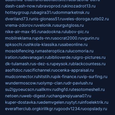
dash-cash-now.ru
bravoprod.ru
kinozadrot13.ru
hotteygroup.ru
bagira31.ru
dommarketnsk.ru
dveriland73.ru
nis-glonass51.ru
veles-doroga.ru
tb02.ru
vrema-zdorov.ru
velonik.ru
surgutgloss.ru
nike-air-max-95.ru
nadookna.ru
lubov-pic.ru
mobilreklama.ru
pds-nn.ru
socrat2000.ru
vgurin.ru
spksochi.ru
shkola-klassika.ru
sabeonline.ru
mosoblfencing.ru
masteroptica.ru
lucomoria.ru
iration.ru
devanagari.ru
biblioverde.ru
igro-pictures.ru
dk-tulamash.ru
s-dez-s.ru
peysok.ru
blackcountess.ru
asoftdoc.ru
scifichannel.ru
ocenka-appraisal.ru
mudconnector.ru
hitstih.ru
pik-finance.ru
vip-surfing.ru
wundermoscow.ru
olymp-clan.ru
dr-pavlush.ru
su2lgyoeucscn.ru
allkmv.ru
dhgfd.ru
tesotomeshell.ru
netoen.ru
web-digest.ru
changanqiyuana07.ru
kuper-dostavka.ru
edemvgelen.ru
ytyt.ru
infoelektrik.ru
everafterclub.org
kirillkgr.ru
goodv1234.ru
oopslady.ru