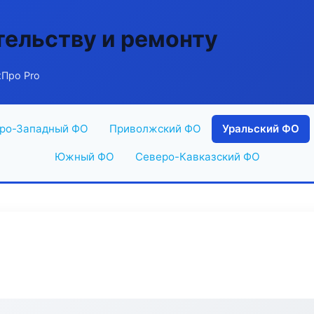
тельству и ремонту
хПро Pro
ро-Западный ФО
Приволжский ФО
Уральский ФО
Южный ФО
Северо-Кавказский ФО