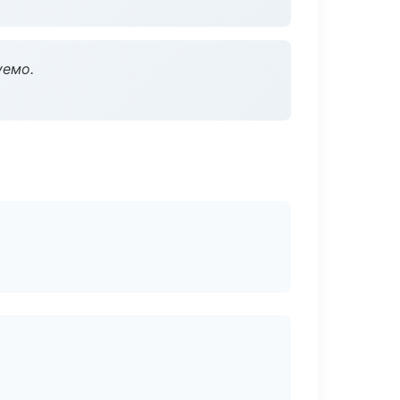
уемо.