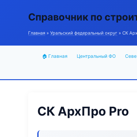
Справочник по строи
Главная
»
Уральский федеральный округ
» СК Ар
🏠 Главная
Центральный ФО
Севе
СК АрхПро Pro