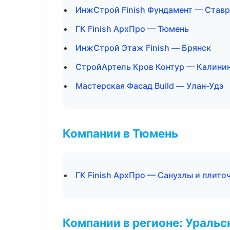
ИнжСтрой Finish Фундамент — Став
ГК Finish АрхПро — Тюмень
ИнжСтрой Этаж Finish — Брянск
СтройАртель Кров Контур — Калини
Мастерская Фасад Build — Улан-Удэ
Компании в Тюмень
ГК Finish АрхПро — Санузлы и плито
Компании в регионе: Ураль