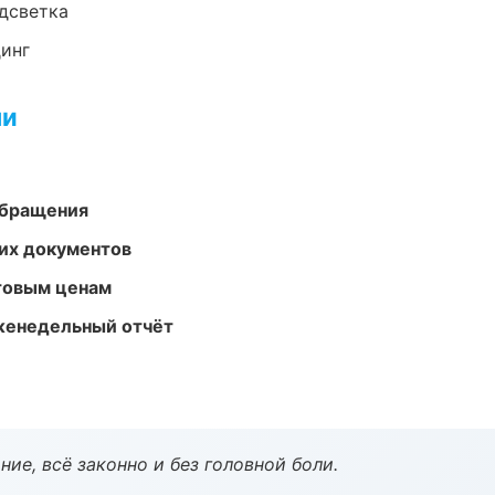
одсветка
динг
ми
обращения
их документов
птовым ценам
женедельный отчёт
ие, всё законно и без головной боли.