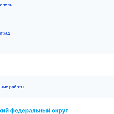
рополь
нград
чные работы
ский федеральный округ