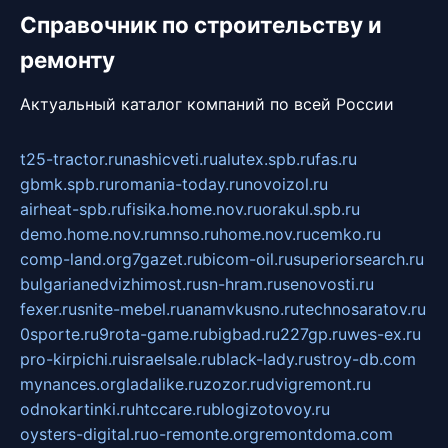
Справочник по строительству и
ремонту
Актуальный каталог компаний по всей России
t25-tractor.ru
nashicveti.ru
alutex.spb.ru
fas.ru
gbmk.spb.ru
romania-today.ru
novoizol.ru
airheat-spb.ru
fisika.home.nov.ru
orakul.spb.ru
demo.home.nov.ru
mnso.ru
home.nov.ru
cemko.ru
comp-land.org
7gazet.ru
bicom-oil.ru
superiorsearch.ru
bulgarianedvizhimost.ru
sn-hram.ru
senovosti.ru
fexer.ru
snite-mebel.ru
anamvkusno.ru
technosaratov.ru
0sporte.ru
9rota-game.ru
bigbad.ru
227gp.ru
wes-ex.ru
pro-kirpichi.ru
israelsale.ru
black-lady.ru
stroy-db.com
mynances.org
ladalike.ru
zozor.ru
dvigremont.ru
odnokartinki.ru
htccare.ru
blogizotovoy.ru
oysters-digital.ru
o-remonte.org
remontdoma.com