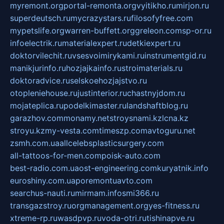
myremont.org
portal-remonta.org
vyitikho.ru
mirjon.ru
superdeutsch.ru
mycrazystars.ru
filosofyfree.com
mypetslife.org
warren-buffett.org
greleon.com
sp-or.ru
infoelectrik.ru
materialexpert.ru
detkiexpert.ru
doktorvilechit.ru
vsesvoimirykami.ru
instrumentgid.ru
manikjurinfo.ru
hozjajkainfo.ru
stroimaterials.ru
doktoradvice.ru
selskoehozjajstvo.ru
otopleniehouse.ru
justinterior.ru
chastnyjdom.ru
mojateplica.ru
podelkimaster.ru
landshaftblog.ru
garazhov.com
monamy.net
stroysnami.kz
lcna.kz
stroyu.kz
my-vesta.com
timeszp.com
avtoguru.net
zsmh.com.ua
allcelebsplasticsurgery.com
all-tattoos-for-men.com
poisk-auto.com
best-radio.com.ua
ost-engineering.com
kuryatnik.info
euroshiny.com.ua
poremontuavto.com
searchus-nauti.ru
mirmam.info
smi366.ru
transgazstroy.ru
orgmanagement.org
yes-fitness.ru
xtreme-rp.ru
wasdpvp.ru
voda-otri.ru
tishinapve.ru