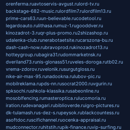
orenferma.ru
avtoservis-avgust.ru
lord-tv.ru
backstage-682-music.ru
lordfilm7.ru
lordfilm13.ru
prime-cars63.ru
un-believable.ru
codetool.ru
legardoauto.ru
lithasa.ru
muz-1.ru
gooddver.ru
kinozadrot-3.ru
qr-plus-promo.ru
2shizashop.ru
udalenka-club.ru
nerabotaetsite.ru
carszona-bu.ru
dash-cash-now.ru
bravoprod.ru
kinozadrot13.ru
hotteygroup.ru
bagira31.ru
dommarketnsk.ru
dveriland73.ru
nis-glonass51.ru
veles-doroga.ru
tb02.ru
vrema-zdorov.ru
velonik.ru
surgutgloss.ru
nike-air-max-95.ru
nadookna.ru
lubov-pic.ru
mobilreklama.ru
pds-nn.ru
socrat2000.ru
vgurin.ru
spksochi.ru
shkola-klassika.ru
sabeonline.ru
mosoblfencing.ru
masteroptica.ru
lucomoria.ru
iration.ru
devanagari.ru
biblioverde.ru
igro-pictures.ru
dk-tulamash.ru
s-dez-s.ru
peysok.ru
blackcountess.ru
asoftdoc.ru
scifichannel.ru
ocenka-appraisal.ru
mudconnector.ru
hitstih.ru
pik-finance.ru
vip-surfing.ru