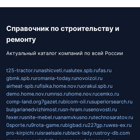
Справочник по строительству и
ремонту
Актуальный каталог компаний по всей России
t25-tractor.ru
nashicveti.ru
alutex.spb.ru
fas.ru
gbmk.spb.ru
romania-today.ru
novoizol.ru
airheat-spb.ru
fisika.home.nov.ru
orakul.spb.ru
demo.home.nov.ru
mnso.ru
home.nov.ru
cemko.ru
comp-land.org
7gazet.ru
bicom-oil.ru
superiorsearch.ru
bulgarianedvizhimost.ru
sn-hram.ru
senovosti.ru
fexer.ru
snite-mebel.ru
anamvkusno.ru
technosaratov.ru
0sporte.ru
9rota-game.ru
bigbad.ru
227gp.ru
wes-ex.ru
pro-kirpichi.ru
israelsale.ru
black-lady.ru
stroy-db.com