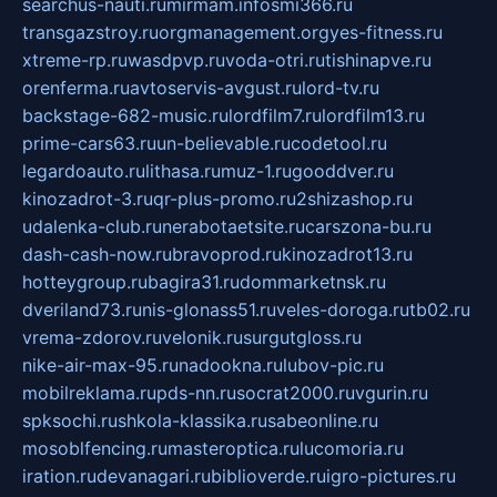
searchus-nauti.ru
mirmam.info
smi366.ru
transgazstroy.ru
orgmanagement.org
yes-fitness.ru
xtreme-rp.ru
wasdpvp.ru
voda-otri.ru
tishinapve.ru
orenferma.ru
avtoservis-avgust.ru
lord-tv.ru
backstage-682-music.ru
lordfilm7.ru
lordfilm13.ru
prime-cars63.ru
un-believable.ru
codetool.ru
legardoauto.ru
lithasa.ru
muz-1.ru
gooddver.ru
kinozadrot-3.ru
qr-plus-promo.ru
2shizashop.ru
udalenka-club.ru
nerabotaetsite.ru
carszona-bu.ru
dash-cash-now.ru
bravoprod.ru
kinozadrot13.ru
hotteygroup.ru
bagira31.ru
dommarketnsk.ru
dveriland73.ru
nis-glonass51.ru
veles-doroga.ru
tb02.ru
vrema-zdorov.ru
velonik.ru
surgutgloss.ru
nike-air-max-95.ru
nadookna.ru
lubov-pic.ru
mobilreklama.ru
pds-nn.ru
socrat2000.ru
vgurin.ru
spksochi.ru
shkola-klassika.ru
sabeonline.ru
mosoblfencing.ru
masteroptica.ru
lucomoria.ru
iration.ru
devanagari.ru
biblioverde.ru
igro-pictures.ru