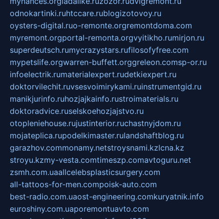
mynances.org
ladalike.ru
zozor.ru
dvigremont.ru
odnokartinki.ru
htccare.ru
blogizotovoy.ru
oysters-digital.ru
o-remonte.org
remontdoma.com
myremont.org
portal-remonta.org
vyitikho.ru
mirjon.ru
superdeutsch.ru
mycrazystars.ru
filosofyfree.com
mypetslife.org
warren-buffett.org
greleon.com
sp-or.ru
infoelectrik.ru
materialexpert.ru
detkiexpert.ru
doktorvilechit.ru
vsesvoimirykami.ru
instrumentgid.ru
manikjurinfo.ru
hozjajkainfo.ru
stroimaterials.ru
doktoradvice.ru
selskoehozjajstvo.ru
otopleniehouse.ru
justinterior.ru
chastnyjdom.ru
mojateplica.ru
podelkimaster.ru
landshaftblog.ru
garazhov.com
monamy.net
stroysnami.kz
lcna.kz
stroyu.kz
my-vesta.com
timeszp.com
avtoguru.net
zsmh.com.ua
allcelebsplasticsurgery.com
all-tattoos-for-men.com
poisk-auto.com
best-radio.com.ua
ost-engineering.com
kuryatnik.info
euroshiny.com.ua
poremontuavto.com