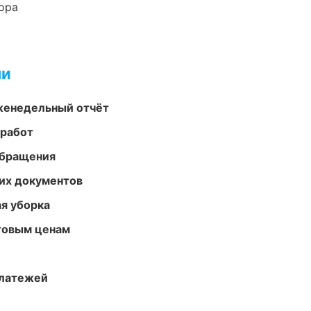
ора
ми
женедельный отчёт
 работ
обращения
их документов
ая уборка
птовым ценам
платежей