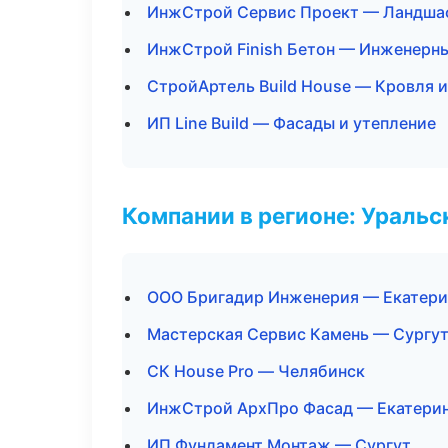
ИнжСтрой Сервис Проект — Ландшаф
ИнжСтрой Finish Бетон — Инженерны
СтройАртель Build House — Кровля 
ИП Line Build — Фасады и утепление
Компании в регионе: Ураль
ООО Бригадир Инженерия — Екатери
Мастерская Сервис Камень — Сургу
СК House Pro — Челябинск
ИнжСтрой АрхПро Фасад — Екатери
ИП Фундамент Монтаж — Сургут