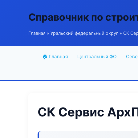
Справочник по строи
Главная
»
Уральский федеральный округ
» СК Се
🏠 Главная
Центральный ФО
Севе
СК Сервис Арх