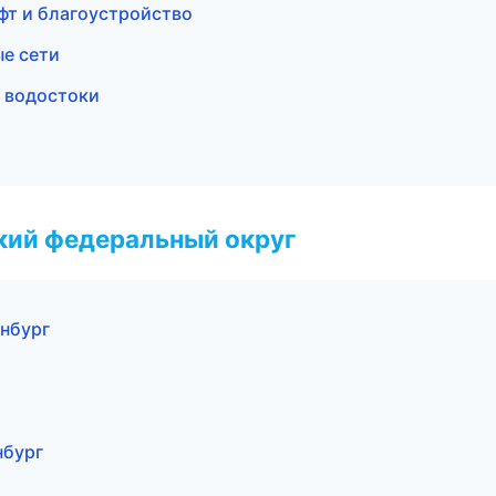
т и благоустройство
е сети
и водостоки
ский федеральный округ
нбург
т
нбург