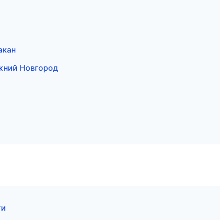
акан
жний Новгород
ти