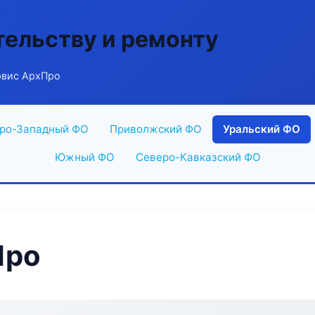
тельству и ремонту
рвис АрхПро
ро-Западный ФО
Приволжский ФО
Уральский ФО
Южный ФО
Северо-Кавказский ФО
Про