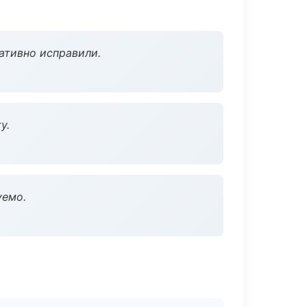
ативно исправили.
у.
уемо.