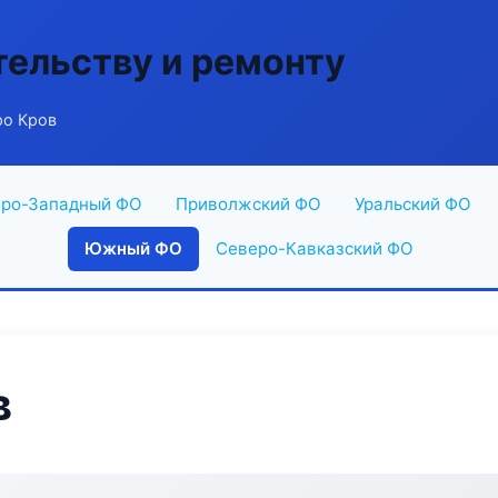
тельству и ремонту
ро Кров
ро-Западный ФО
Приволжский ФО
Уральский ФО
Южный ФО
Северо-Кавказский ФО
в