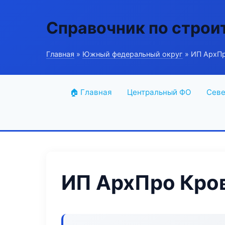
Справочник по строи
Главная
»
Южный федеральный округ
» ИП АрхП
🏠 Главная
Центральный ФО
Севе
ИП АрхПро Кро