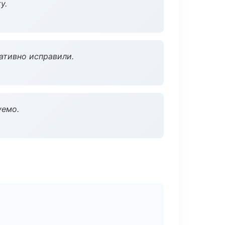
у.
ативно исправили.
уемо.