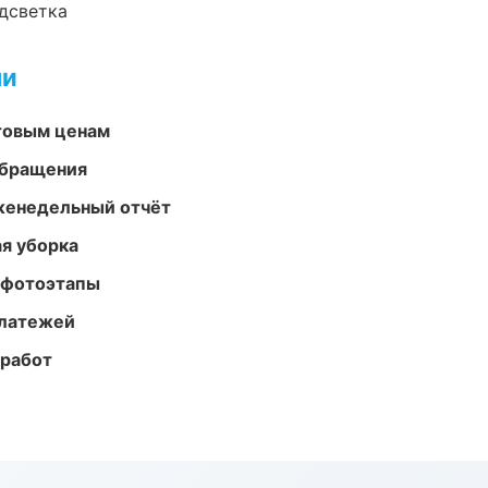
одсветка
ми
птовым ценам
обращения
женедельный отчёт
ая уборка
 фотоэтапы
платежей
 работ