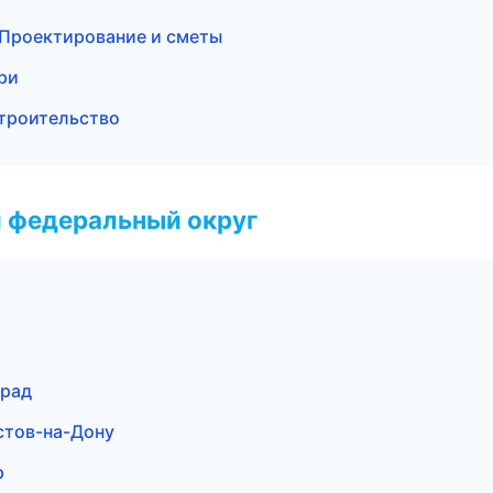
Проектирование и сметы
ри
троительство
 федеральный округ
град
стов-на-Дону
р