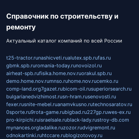
Справочник по строительству и
ремонту
Актуальный каталог компаний по всей России
t25-tractor.ru
nashicveti.ru
alutex.spb.ru
fas.ru
gbmk.spb.ru
romania-today.ru
novoizol.ru
airheat-spb.ru
fisika.home.nov.ru
orakul.spb.ru
demo.home.nov.ru
mnso.ru
home.nov.ru
cemko.ru
comp-land.org
7gazet.ru
bicom-oil.ru
superiorsearch.ru
bulgarianedvizhimost.ru
sn-hram.ru
senovosti.ru
fexer.ru
snite-mebel.ru
anamvkusno.ru
technosaratov.ru
0sporte.ru
9rota-game.ru
bigbad.ru
227gp.ru
wes-ex.ru
pro-kirpichi.ru
israelsale.ru
black-lady.ru
stroy-db.com
mynances.org
ladalike.ru
zozor.ru
dvigremont.ru
odnokartinki.ru
htccare.ru
blogizotovoy.ru