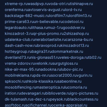
xtreme-rp.ru
wasdpvp.ru
voda-otri.ru
tishinapve.ru
orenferma.ru
avtoservis-avgust.ru
lord-tv.ru
backstage-682-music.ru
lordfilm7.ru
lordfilm13.ru
prime-cars63.ru
un-believable.ru
codetool.ru
legardoauto.ru
lithasa.ru
muz-1.ru
gooddver.ru
kinozadrot-3.ru
qr-plus-promo.ru
2shizashop.ru
udalenka-club.ru
nerabotaetsite.ru
carszona-bu.ru
dash-cash-now.ru
bravoprod.ru
kinozadrot13.ru
hotteygroup.ru
bagira31.ru
dommarketnsk.ru
dveriland73.ru
nis-glonass51.ru
veles-doroga.ru
tb02.ru
vrema-zdorov.ru
velonik.ru
surgutgloss.ru
nike-air-max-95.ru
nadookna.ru
lubov-pic.ru
mobilreklama.ru
pds-nn.ru
socrat2000.ru
vgurin.ru
spksochi.ru
shkola-klassika.ru
sabeonline.ru
mosoblfencing.ru
masteroptica.ru
lucomoria.ru
iration.ru
devanagari.ru
biblioverde.ru
igro-pictures.ru
dk-tulamash.ru
s-dez-s.ru
peysok.ru
blackcountess.ru
asoftdoc.ru
scifichannel.ru
ocenka-appraisal.ru