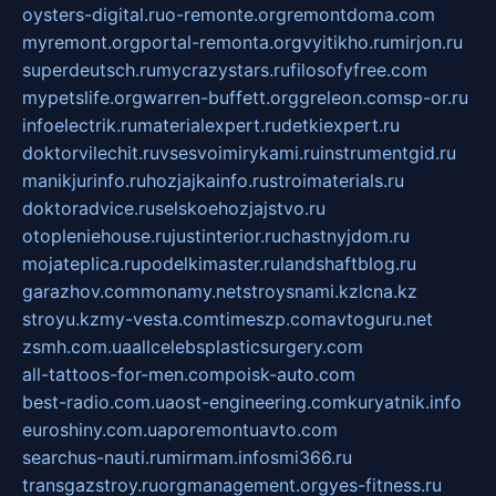
oysters-digital.ru
o-remonte.org
remontdoma.com
myremont.org
portal-remonta.org
vyitikho.ru
mirjon.ru
superdeutsch.ru
mycrazystars.ru
filosofyfree.com
mypetslife.org
warren-buffett.org
greleon.com
sp-or.ru
infoelectrik.ru
materialexpert.ru
detkiexpert.ru
doktorvilechit.ru
vsesvoimirykami.ru
instrumentgid.ru
manikjurinfo.ru
hozjajkainfo.ru
stroimaterials.ru
doktoradvice.ru
selskoehozjajstvo.ru
otopleniehouse.ru
justinterior.ru
chastnyjdom.ru
mojateplica.ru
podelkimaster.ru
landshaftblog.ru
garazhov.com
monamy.net
stroysnami.kz
lcna.kz
stroyu.kz
my-vesta.com
timeszp.com
avtoguru.net
zsmh.com.ua
allcelebsplasticsurgery.com
all-tattoos-for-men.com
poisk-auto.com
best-radio.com.ua
ost-engineering.com
kuryatnik.info
euroshiny.com.ua
poremontuavto.com
searchus-nauti.ru
mirmam.info
smi366.ru
transgazstroy.ru
orgmanagement.org
yes-fitness.ru