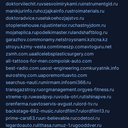
doktorvilechit.ru
vsesvoimirykami.ru
instrumentgid.ru
manikjurinfo.ru
hozjajkainfo.ru
stroimaterials.ru
doktoradvice.ru
selskoehozjajstvo.ru
otopleniehouse.ru
justinterior.ru
chastnyjdom.ru
mojateplica.ru
podelkimaster.ru
landshaftblog.ru
garazhov.com
monamy.net
stroysnami.kz
lcna.kz
stroyu.kz
my-vesta.com
timeszp.com
avtoguru.net
zsmh.com.ua
allcelebsplasticsurgery.com
all-tattoos-for-men.com
poisk-auto.com
best-radio.com.ua
ost-engineering.com
kuryatnik.info
euroshiny.com.ua
poremontuavto.com
searchus-nauti.ru
mirmam.info
smi366.ru
transgazstroy.ru
orgmanagement.org
yes-fitness.ru
xtreme-rp.ru
wasdpvp.ru
voda-otri.ru
tishinapve.ru
orenferma.ru
avtoservis-avgust.ru
lord-tv.ru
backstage-682-music.ru
lordfilm7.ru
lordfilm13.ru
prime-cars63.ru
un-believable.ru
codetool.ru
legardoauto.ru
lithasa.ru
muz-1.ru
gooddver.ru