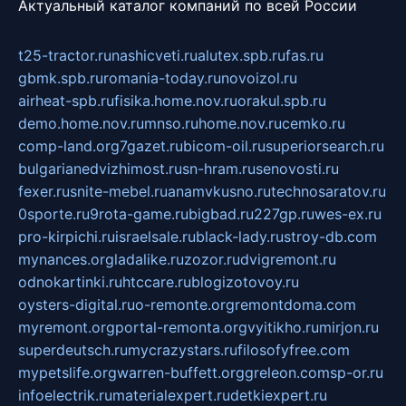
Актуальный каталог компаний по всей России
t25-tractor.ru
nashicveti.ru
alutex.spb.ru
fas.ru
gbmk.spb.ru
romania-today.ru
novoizol.ru
airheat-spb.ru
fisika.home.nov.ru
orakul.spb.ru
demo.home.nov.ru
mnso.ru
home.nov.ru
cemko.ru
comp-land.org
7gazet.ru
bicom-oil.ru
superiorsearch.ru
bulgarianedvizhimost.ru
sn-hram.ru
senovosti.ru
fexer.ru
snite-mebel.ru
anamvkusno.ru
technosaratov.ru
0sporte.ru
9rota-game.ru
bigbad.ru
227gp.ru
wes-ex.ru
pro-kirpichi.ru
israelsale.ru
black-lady.ru
stroy-db.com
mynances.org
ladalike.ru
zozor.ru
dvigremont.ru
odnokartinki.ru
htccare.ru
blogizotovoy.ru
oysters-digital.ru
o-remonte.org
remontdoma.com
myremont.org
portal-remonta.org
vyitikho.ru
mirjon.ru
superdeutsch.ru
mycrazystars.ru
filosofyfree.com
mypetslife.org
warren-buffett.org
greleon.com
sp-or.ru
infoelectrik.ru
materialexpert.ru
detkiexpert.ru