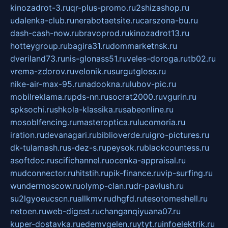
kinozadrot-3.ru
qr-plus-promo.ru
2shizashop.ru
udalenka-club.ru
nerabotaetsite.ru
carszona-bu.ru
dash-cash-now.ru
bravoprod.ru
kinozadrot13.ru
hotteygroup.ru
bagira31.ru
dommarketnsk.ru
dveriland73.ru
nis-glonass51.ru
veles-doroga.ru
tb02.ru
vrema-zdorov.ru
velonik.ru
surgutgloss.ru
nike-air-max-95.ru
nadookna.ru
lubov-pic.ru
mobilreklama.ru
pds-nn.ru
socrat2000.ru
vgurin.ru
spksochi.ru
shkola-klassika.ru
sabeonline.ru
mosoblfencing.ru
masteroptica.ru
lucomoria.ru
iration.ru
devanagari.ru
biblioverde.ru
igro-pictures.ru
dk-tulamash.ru
s-dez-s.ru
peysok.ru
blackcountess.ru
asoftdoc.ru
scifichannel.ru
ocenka-appraisal.ru
mudconnector.ru
hitstih.ru
pik-finance.ru
vip-surfing.ru
wundermoscow.ru
olymp-clan.ru
dr-pavlush.ru
su2lgyoeucscn.ru
allkmv.ru
dhgfd.ru
tesotomeshell.ru
netoen.ru
web-digest.ru
changanqiyuana07.ru
kuper-dostavka.ru
edemvgelen.ru
ytyt.ru
infoelektrik.ru