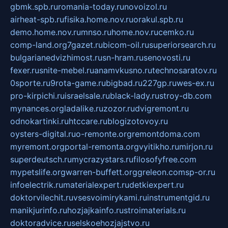
gbmk.spb.ru
romania-today.ru
novoizol.ru
airheat-spb.ru
fisika.home.nov.ru
orakul.spb.ru
demo.home.nov.ru
mnso.ru
home.nov.ru
cemko.ru
comp-land.org
7gazet.ru
bicom-oil.ru
superiorsearch.ru
bulgarianedvizhimost.ru
sn-hram.ru
senovosti.ru
fexer.ru
snite-mebel.ru
anamvkusno.ru
technosaratov.ru
0sporte.ru
9rota-game.ru
bigbad.ru
227gp.ru
wes-ex.ru
pro-kirpichi.ru
israelsale.ru
black-lady.ru
stroy-db.com
mynances.org
ladalike.ru
zozor.ru
dvigremont.ru
odnokartinki.ru
htccare.ru
blogizotovoy.ru
oysters-digital.ru
o-remonte.org
remontdoma.com
myremont.org
portal-remonta.org
vyitikho.ru
mirjon.ru
superdeutsch.ru
mycrazystars.ru
filosofyfree.com
mypetslife.org
warren-buffett.org
greleon.com
sp-or.ru
infoelectrik.ru
materialexpert.ru
detkiexpert.ru
doktorvilechit.ru
vsesvoimirykami.ru
instrumentgid.ru
manikjurinfo.ru
hozjajkainfo.ru
stroimaterials.ru
doktoradvice.ru
selskoehozjajstvo.ru