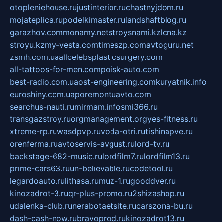
otopleniehouse.ru
justinterior.ru
chastnyjdom.ru
mojateplica.ru
podelkimaster.ru
landshaftblog.ru
garazhov.com
monamy.net
stroysnami.kz
lcna.kz
stroyu.kz
my-vesta.com
timeszp.com
avtoguru.net
zsmh.com.ua
allcelebsplasticsurgery.com
all-tattoos-for-men.com
poisk-auto.com
best-radio.com.ua
ost-engineering.com
kuryatnik.info
euroshiny.com.ua
poremontuavto.com
searchus-nauti.ru
mirmam.info
smi366.ru
transgazstroy.ru
orgmanagement.org
yes-fitness.ru
xtreme-rp.ru
wasdpvp.ru
voda-otri.ru
tishinapve.ru
orenferma.ru
avtoservis-avgust.ru
lord-tv.ru
backstage-682-music.ru
lordfilm7.ru
lordfilm13.ru
prime-cars63.ru
un-believable.ru
codetool.ru
legardoauto.ru
lithasa.ru
muz-1.ru
gooddver.ru
kinozadrot-3.ru
qr-plus-promo.ru
2shizashop.ru
udalenka-club.ru
nerabotaetsite.ru
carszona-bu.ru
dash-cash-now.ru
bravoprod.ru
kinozadrot13.ru