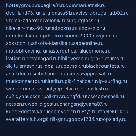
hotteygroup.ru
bagira31.ru
dommarketnsk.ru
dveriland73.ru
nis-glonass51.ru
veles-doroga.ru
tb02.ru
vrema-zdorov.ru
velonik.ru
surgutgloss.ru
nike-air-max-95.ru
nadookna.ru
lubov-pic.ru
mobilreklama.ru
pds-nn.ru
socrat2000.ru
vgurin.ru
spksochi.ru
shkola-klassika.ru
sabeonline.ru
mosoblfencing.ru
masteroptica.ru
lucomoria.ru
iration.ru
devanagari.ru
biblioverde.ru
igro-pictures.ru
dk-tulamash.ru
s-dez-s.ru
peysok.ru
blackcountess.ru
asoftdoc.ru
scifichannel.ru
ocenka-appraisal.ru
mudconnector.ru
hitstih.ru
pik-finance.ru
vip-surfing.ru
wundermoscow.ru
olymp-clan.ru
dr-pavlush.ru
su2lgyoeucscn.ru
allkmv.ru
dhgfd.ru
tesotomeshell.ru
netoen.ru
web-digest.ru
changanqiyuana07.ru
kuper-dostavka.ru
edemvgelen.ru
ytyt.ru
infoelektrik.ru
everafterclub.org
kirillkgr.ru
goodv1234.ru
oopslady.ru