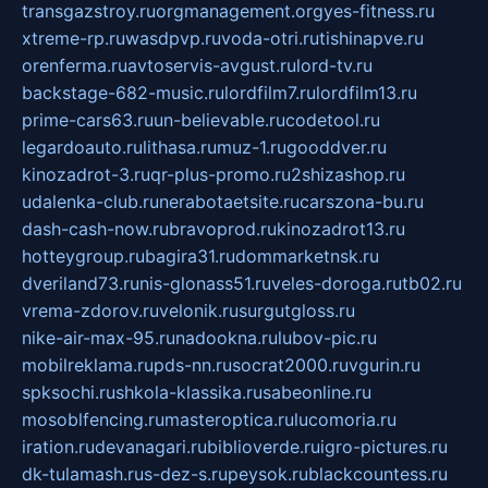
transgazstroy.ru
orgmanagement.org
yes-fitness.ru
xtreme-rp.ru
wasdpvp.ru
voda-otri.ru
tishinapve.ru
orenferma.ru
avtoservis-avgust.ru
lord-tv.ru
backstage-682-music.ru
lordfilm7.ru
lordfilm13.ru
prime-cars63.ru
un-believable.ru
codetool.ru
legardoauto.ru
lithasa.ru
muz-1.ru
gooddver.ru
kinozadrot-3.ru
qr-plus-promo.ru
2shizashop.ru
udalenka-club.ru
nerabotaetsite.ru
carszona-bu.ru
dash-cash-now.ru
bravoprod.ru
kinozadrot13.ru
hotteygroup.ru
bagira31.ru
dommarketnsk.ru
dveriland73.ru
nis-glonass51.ru
veles-doroga.ru
tb02.ru
vrema-zdorov.ru
velonik.ru
surgutgloss.ru
nike-air-max-95.ru
nadookna.ru
lubov-pic.ru
mobilreklama.ru
pds-nn.ru
socrat2000.ru
vgurin.ru
spksochi.ru
shkola-klassika.ru
sabeonline.ru
mosoblfencing.ru
masteroptica.ru
lucomoria.ru
iration.ru
devanagari.ru
biblioverde.ru
igro-pictures.ru
dk-tulamash.ru
s-dez-s.ru
peysok.ru
blackcountess.ru