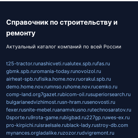
Справочник по строительству и
ремонту
Актуальный каталог компаний по всей России
t25-tractor.ru
nashicveti.ru
alutex.spb.ru
fas.ru
gbmk.spb.ru
romania-today.ru
novoizol.ru
airheat-spb.ru
fisika.home.nov.ru
orakul.spb.ru
demo.home.nov.ru
mnso.ru
home.nov.ru
cemko.ru
comp-land.org
7gazet.ru
bicom-oil.ru
superiorsearch.ru
bulgarianedvizhimost.ru
sn-hram.ru
senovosti.ru
fexer.ru
snite-mebel.ru
anamvkusno.ru
technosaratov.ru
0sporte.ru
9rota-game.ru
bigbad.ru
227gp.ru
wes-ex.ru
pro-kirpichi.ru
israelsale.ru
black-lady.ru
stroy-db.com
mynances.org
ladalike.ru
zozor.ru
dvigremont.ru