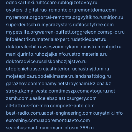
odnokartinki.ru
htccare.ru
blogizotovoy.ru
oysters-digital.ru
o-remonte.org
remontdoma.com
myremont.org
portal-remonta.org
vyitikho.ru
mirjon.ru
superdeutsch.ru
mycrazystars.ru
filosofyfree.com
mypetslife.org
warren-buffett.org
greleon.com
sp-or.ru
infoelectrik.ru
materialexpert.ru
detkiexpert.ru
doktorvilechit.ru
vsesvoimirykami.ru
instrumentgid.ru
manikjurinfo.ru
hozjajkainfo.ru
stroimaterials.ru
doktoradvice.ru
selskoehozjajstvo.ru
otopleniehouse.ru
justinterior.ru
chastnyjdom.ru
mojateplica.ru
podelkimaster.ru
landshaftblog.ru
garazhov.com
monamy.net
stroysnami.kz
lcna.kz
stroyu.kz
my-vesta.com
timeszp.com
avtoguru.net
zsmh.com.ua
allcelebsplasticsurgery.com
all-tattoos-for-men.com
poisk-auto.com
best-radio.com.ua
ost-engineering.com
kuryatnik.info
euroshiny.com.ua
poremontuavto.com
searchus-nauti.ru
mirmam.info
smi366.ru