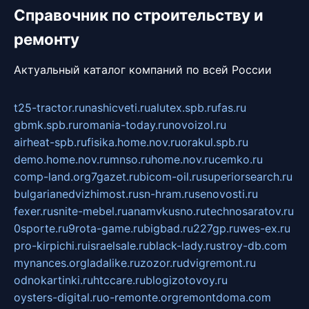
Справочник по строительству и
ремонту
Актуальный каталог компаний по всей России
t25-tractor.ru
nashicveti.ru
alutex.spb.ru
fas.ru
gbmk.spb.ru
romania-today.ru
novoizol.ru
airheat-spb.ru
fisika.home.nov.ru
orakul.spb.ru
demo.home.nov.ru
mnso.ru
home.nov.ru
cemko.ru
comp-land.org
7gazet.ru
bicom-oil.ru
superiorsearch.ru
bulgarianedvizhimost.ru
sn-hram.ru
senovosti.ru
fexer.ru
snite-mebel.ru
anamvkusno.ru
technosaratov.ru
0sporte.ru
9rota-game.ru
bigbad.ru
227gp.ru
wes-ex.ru
pro-kirpichi.ru
israelsale.ru
black-lady.ru
stroy-db.com
mynances.org
ladalike.ru
zozor.ru
dvigremont.ru
odnokartinki.ru
htccare.ru
blogizotovoy.ru
oysters-digital.ru
o-remonte.org
remontdoma.com