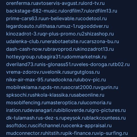
orenferma.ru
avtoservis-avgust.ru
lord-tv.ru
backstage-682-music.ru
lordfilm7.ru
lordfilm13.ru
prime-cars63.ru
un-believable.ru
codetool.ru
legardoauto.ru
lithasa.ru
muz-1.ru
gooddver.ru
kinozadrot-3.ru
qr-plus-promo.ru
2shizashop.ru
udalenka-club.ru
nerabotaetsite.ru
carszona-bu.ru
dash-cash-now.ru
bravoprod.ru
kinozadrot13.ru
hotteygroup.ru
bagira31.ru
dommarketnsk.ru
dveriland73.ru
nis-glonass51.ru
veles-doroga.ru
tb02.ru
vrema-zdorov.ru
velonik.ru
surgutgloss.ru
nike-air-max-95.ru
nadookna.ru
lubov-pic.ru
mobilreklama.ru
pds-nn.ru
socrat2000.ru
vgurin.ru
spksochi.ru
shkola-klassika.ru
sabeonline.ru
mosoblfencing.ru
masteroptica.ru
lucomoria.ru
iration.ru
devanagari.ru
biblioverde.ru
igro-pictures.ru
dk-tulamash.ru
s-dez-s.ru
peysok.ru
blackcountess.ru
asoftdoc.ru
scifichannel.ru
ocenka-appraisal.ru
mudconnector.ru
hitstih.ru
pik-finance.ru
vip-surfing.ru