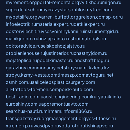
myremont.org
portal-remonta.org
vyitikho.ru
mirjon.ru
superdeutsch.ru
mycrazystars.ru
filosofyfree.com
mypetslife.org
warren-buffett.org
greleon.com
sp-or.ru
infoelectrik.ru
materialexpert.ru
detkiexpert.ru
doktorvilechit.ru
vsesvoimirykami.ru
instrumentgid.ru
manikjurinfo.ru
hozjajkainfo.ru
stroimaterials.ru
doktoradvice.ru
selskoehozjajstvo.ru
otopleniehouse.ru
justinterior.ru
chastnyjdom.ru
mojateplica.ru
podelkimaster.ru
landshaftblog.ru
garazhov.com
monamy.net
stroysnami.kz
lcna.kz
stroyu.kz
my-vesta.com
timeszp.com
avtoguru.net
zsmh.com.ua
allcelebsplasticsurgery.com
all-tattoos-for-men.com
poisk-auto.com
best-radio.com.ua
ost-engineering.com
kuryatnik.info
euroshiny.com.ua
poremontuavto.com
searchus-nauti.ru
mirmam.info
smi366.ru
transgazstroy.ru
orgmanagement.org
yes-fitness.ru
xtreme-rp.ru
wasdpvp.ru
voda-otri.ru
tishinapve.ru