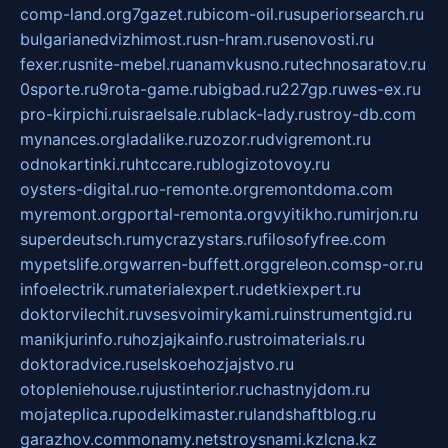
comp-land.org
7gazet.ru
bicom-oil.ru
superiorsearch.ru
bulgarianedvizhimost.ru
sn-hram.ru
senovosti.ru
fexer.ru
snite-mebel.ru
anamvkusno.ru
technosaratov.ru
0sporte.ru
9rota-game.ru
bigbad.ru
227gp.ru
wes-ex.ru
pro-kirpichi.ru
israelsale.ru
black-lady.ru
stroy-db.com
mynances.org
ladalike.ru
zozor.ru
dvigremont.ru
odnokartinki.ru
htccare.ru
blogizotovoy.ru
oysters-digital.ru
o-remonte.org
remontdoma.com
myremont.org
portal-remonta.org
vyitikho.ru
mirjon.ru
superdeutsch.ru
mycrazystars.ru
filosofyfree.com
mypetslife.org
warren-buffett.org
greleon.com
sp-or.ru
infoelectrik.ru
materialexpert.ru
detkiexpert.ru
doktorvilechit.ru
vsesvoimirykami.ru
instrumentgid.ru
manikjurinfo.ru
hozjajkainfo.ru
stroimaterials.ru
doktoradvice.ru
selskoehozjajstvo.ru
otopleniehouse.ru
justinterior.ru
chastnyjdom.ru
mojateplica.ru
podelkimaster.ru
landshaftblog.ru
garazhov.com
monamy.net
stroysnami.kz
lcna.kz