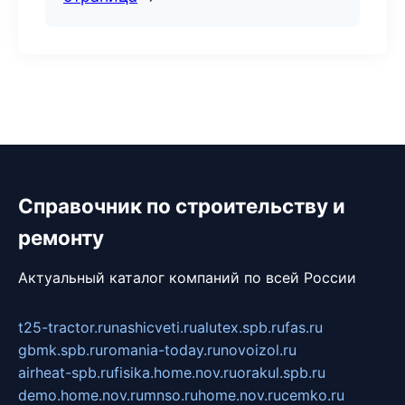
Справочник по строительству и
ремонту
Актуальный каталог компаний по всей России
t25-tractor.ru
nashicveti.ru
alutex.spb.ru
fas.ru
gbmk.spb.ru
romania-today.ru
novoizol.ru
airheat-spb.ru
fisika.home.nov.ru
orakul.spb.ru
demo.home.nov.ru
mnso.ru
home.nov.ru
cemko.ru