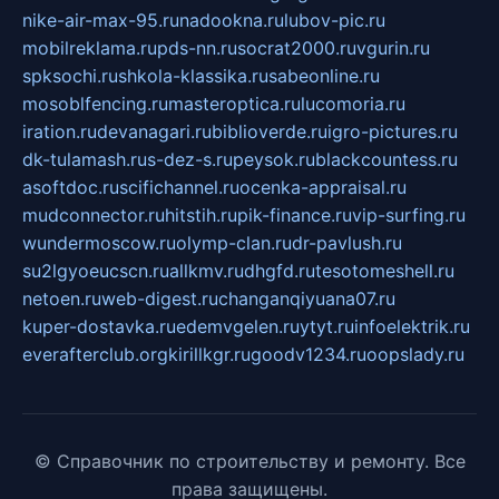
nike-air-max-95.ru
nadookna.ru
lubov-pic.ru
mobilreklama.ru
pds-nn.ru
socrat2000.ru
vgurin.ru
spksochi.ru
shkola-klassika.ru
sabeonline.ru
mosoblfencing.ru
masteroptica.ru
lucomoria.ru
iration.ru
devanagari.ru
biblioverde.ru
igro-pictures.ru
dk-tulamash.ru
s-dez-s.ru
peysok.ru
blackcountess.ru
asoftdoc.ru
scifichannel.ru
ocenka-appraisal.ru
mudconnector.ru
hitstih.ru
pik-finance.ru
vip-surfing.ru
wundermoscow.ru
olymp-clan.ru
dr-pavlush.ru
su2lgyoeucscn.ru
allkmv.ru
dhgfd.ru
tesotomeshell.ru
netoen.ru
web-digest.ru
changanqiyuana07.ru
kuper-dostavka.ru
edemvgelen.ru
ytyt.ru
infoelektrik.ru
everafterclub.org
kirillkgr.ru
goodv1234.ru
oopslady.ru
© Справочник по строительству и ремонту. Все
права защищены.