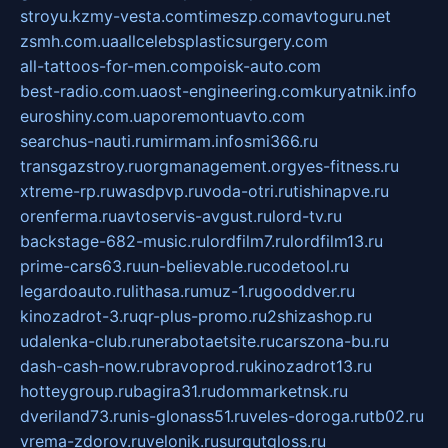
stroyu.kz
my-vesta.com
timeszp.com
avtoguru.net
zsmh.com.ua
allcelebsplasticsurgery.com
all-tattoos-for-men.com
poisk-auto.com
best-radio.com.ua
ost-engineering.com
kuryatnik.info
euroshiny.com.ua
poremontuavto.com
searchus-nauti.ru
mirmam.info
smi366.ru
transgazstroy.ru
orgmanagement.org
yes-fitness.ru
xtreme-rp.ru
wasdpvp.ru
voda-otri.ru
tishinapve.ru
orenferma.ru
avtoservis-avgust.ru
lord-tv.ru
backstage-682-music.ru
lordfilm7.ru
lordfilm13.ru
prime-cars63.ru
un-believable.ru
codetool.ru
legardoauto.ru
lithasa.ru
muz-1.ru
gooddver.ru
kinozadrot-3.ru
qr-plus-promo.ru
2shizashop.ru
udalenka-club.ru
nerabotaetsite.ru
carszona-bu.ru
dash-cash-now.ru
bravoprod.ru
kinozadrot13.ru
hotteygroup.ru
bagira31.ru
dommarketnsk.ru
dveriland73.ru
nis-glonass51.ru
veles-doroga.ru
tb02.ru
vrema-zdorov.ru
velonik.ru
surgutgloss.ru