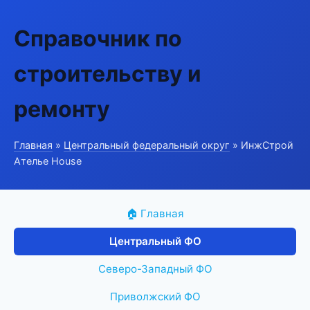
Справочник по
строительству и
ремонту
Главная
»
Центральный федеральный округ
» ИнжСтрой
Ателье House
🏠 Главная
Центральный ФО
Северо-Западный ФО
Приволжский ФО