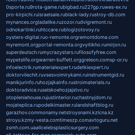
0sporte.ru
9rota-game.ru
bigbad.ru
227gp.ru
wes-ex.ru
pro-kirpichi.ru
israelsale.ru
black-lady.ru
stroy-db.com
mynances.org
ladalike.ru
zozor.ru
dvigremont.ru
odnokartinki.ru
htccare.ru
blogizotovoy.ru
oysters-digital.ru
o-remonte.org
remontdoma.com
myremont.org
portal-remonta.org
vyitikho.ru
mirjon.ru
superdeutsch.ru
mycrazystars.ru
filosofyfree.com
mypetslife.org
warren-buffett.org
greleon.com
sp-or.ru
infoelectrik.ru
materialexpert.ru
detkiexpert.ru
doktorvilechit.ru
vsesvoimirykami.ru
instrumentgid.ru
manikjurinfo.ru
hozjajkainfo.ru
stroimaterials.ru
doktoradvice.ru
selskoehozjajstvo.ru
otopleniehouse.ru
justinterior.ru
chastnyjdom.ru
mojateplica.ru
podelkimaster.ru
landshaftblog.ru
garazhov.com
monamy.net
stroysnami.kz
lcna.kz
stroyu.kz
my-vesta.com
timeszp.com
avtoguru.net
zsmh.com.ua
allcelebsplasticsurgery.com