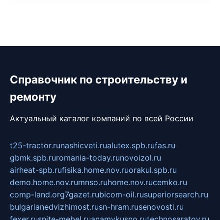
Справочник по строительству и
ремонту
Актуальный каталог компаний по всей России
t25-tractor.ru
nashicveti.ru
alutex.spb.ru
fas.ru
gbmk.spb.ru
romania-today.ru
novoizol.ru
airheat-spb.ru
fisika.home.nov.ru
orakul.spb.ru
demo.home.nov.ru
mnso.ru
home.nov.ru
cemko.ru
comp-land.org
7gazet.ru
bicom-oil.ru
superiorsearch.ru
bulgarianedvizhimost.ru
sn-hram.ru
senovosti.ru
fexer.ru
snite-mebel.ru
anamvkusno.ru
technosaratov.ru