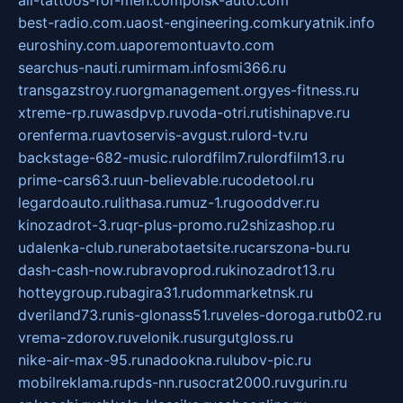
all-tattoos-for-men.com
poisk-auto.com
best-radio.com.ua
ost-engineering.com
kuryatnik.info
euroshiny.com.ua
poremontuavto.com
searchus-nauti.ru
mirmam.info
smi366.ru
transgazstroy.ru
orgmanagement.org
yes-fitness.ru
xtreme-rp.ru
wasdpvp.ru
voda-otri.ru
tishinapve.ru
orenferma.ru
avtoservis-avgust.ru
lord-tv.ru
backstage-682-music.ru
lordfilm7.ru
lordfilm13.ru
prime-cars63.ru
un-believable.ru
codetool.ru
legardoauto.ru
lithasa.ru
muz-1.ru
gooddver.ru
kinozadrot-3.ru
qr-plus-promo.ru
2shizashop.ru
udalenka-club.ru
nerabotaetsite.ru
carszona-bu.ru
dash-cash-now.ru
bravoprod.ru
kinozadrot13.ru
hotteygroup.ru
bagira31.ru
dommarketnsk.ru
dveriland73.ru
nis-glonass51.ru
veles-doroga.ru
tb02.ru
vrema-zdorov.ru
velonik.ru
surgutgloss.ru
nike-air-max-95.ru
nadookna.ru
lubov-pic.ru
mobilreklama.ru
pds-nn.ru
socrat2000.ru
vgurin.ru