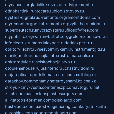
mynances.org
ladalike.ru
zozor.ru
dvigremont.ru
odnokartinki.ru
htccare.ru
blogizotovoy.ru
oysters-digital.ru
o-remonte.org
remontdoma.com
myremont.org
portal-remonta.org
vyitikho.ru
mirjon.ru
superdeutsch.ru
mycrazystars.ru
filosofyfree.com
mypetslife.org
warren-buffett.org
greleon.com
sp-or.ru
infoelectrik.ru
materialexpert.ru
detkiexpert.ru
doktorvilechit.ru
vsesvoimirykami.ru
instrumentgid.ru
manikjurinfo.ru
hozjajkainfo.ru
stroimaterials.ru
doktoradvice.ru
selskoehozjajstvo.ru
otopleniehouse.ru
justinterior.ru
chastnyjdom.ru
mojateplica.ru
podelkimaster.ru
landshaftblog.ru
garazhov.com
monamy.net
stroysnami.kz
lcna.kz
stroyu.kz
my-vesta.com
timeszp.com
avtoguru.net
zsmh.com.ua
allcelebsplasticsurgery.com
all-tattoos-for-men.com
poisk-auto.com
best-radio.com.ua
ost-engineering.com
kuryatnik.info
euroshiny.com.ua
poremontuavto.com