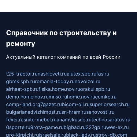
Справочник по строительству и
ремонту
Актуальный каталог компаний по всей России
t25-tractor.ru
nashicveti.ru
alutex.spb.ru
fas.ru
gbmk.spb.ru
romania-today.ru
novoizol.ru
airheat-spb.ru
fisika.home.nov.ru
orakul.spb.ru
demo.home.nov.ru
mnso.ru
home.nov.ru
cemko.ru
comp-land.org
7gazet.ru
bicom-oil.ru
superiorsearch.ru
bulgarianedvizhimost.ru
sn-hram.ru
senovosti.ru
fexer.ru
snite-mebel.ru
anamvkusno.ru
technosaratov.ru
0sporte.ru
9rota-game.ru
bigbad.ru
227gp.ru
wes-ex.ru
pro-kirpichi.ru
israelsale.ru
black-lady.ru
stroy-db.com