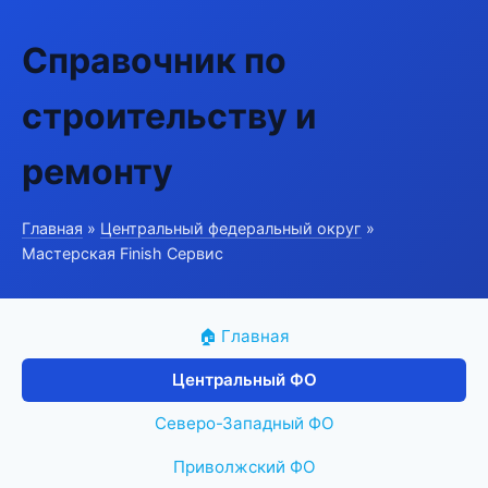
Справочник по
строительству и
ремонту
Главная
»
Центральный федеральный округ
»
Мастерская Finish Сервис
🏠 Главная
Центральный ФО
Северо-Западный ФО
Приволжский ФО