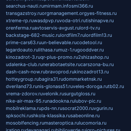
searchus-nauti.ru
mirmam.info
smi366.ru
transgazstroy.ru
orgmanagement.org
yes-fitness.ru
xtreme-rp.ru
wasdpvp.ru
voda-otri.ru
tishinapve.ru
orenferma.ru
avtoservis-avgust.ru
lord-tv.ru
backstage-682-music.ru
lordfilm7.ru
lordfilm13.ru
prime-cars63.ru
un-believable.ru
codetool.ru
legardoauto.ru
lithasa.ru
muz-1.ru
gooddver.ru
kinozadrot-3.ru
qr-plus-promo.ru
2shizashop.ru
udalenka-club.ru
nerabotaetsite.ru
carszona-bu.ru
dash-cash-now.ru
bravoprod.ru
kinozadrot13.ru
hotteygroup.ru
bagira31.ru
dommarketnsk.ru
dveriland73.ru
nis-glonass51.ru
veles-doroga.ru
tb02.ru
vrema-zdorov.ru
velonik.ru
surgutgloss.ru
nike-air-max-95.ru
nadookna.ru
lubov-pic.ru
mobilreklama.ru
pds-nn.ru
socrat2000.ru
vgurin.ru
spksochi.ru
shkola-klassika.ru
sabeonline.ru
mosoblfencing.ru
masteroptica.ru
lucomoria.ru
iration.ru
devanagari.ru
biblioverde.ru
igro-pictures.ru