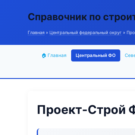
Справочник по строи
Главная
»
Центральный федеральный округ
» Про
🏠 Главная
Центральный ФО
Сев
Проект-Строй 