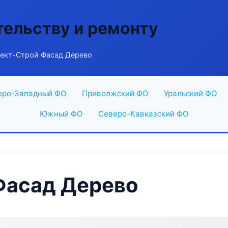
тельству и ремонту
ект-Строй Фасад Дерево
еро-Западный ФО
Приволжский ФО
Уральский ФО
Южный ФО
Северо-Кавказский ФО
Фасад Дерево