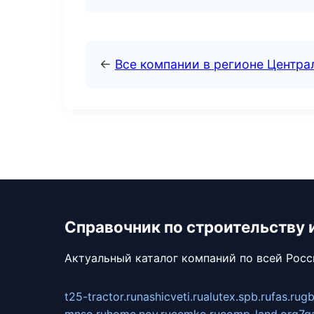
←
Все компании в регионе Центр
Справочник по строительству 
Актуальный каталог компаний по всей Рос
t25-tractor.ru
nashicveti.ru
alutex.spb.ru
fas.ru
gb