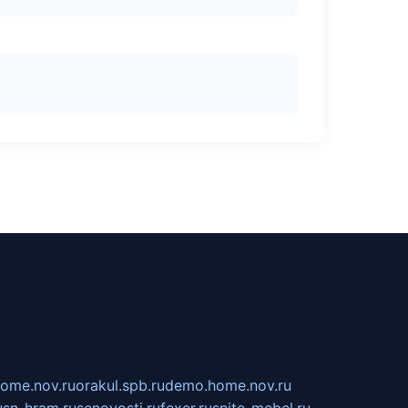
home.nov.ru
orakul.spb.ru
demo.home.nov.ru