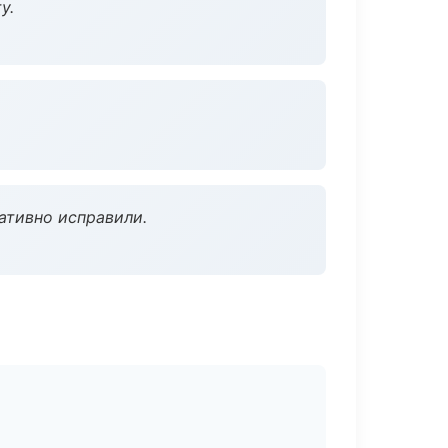
у.
ативно исправили.