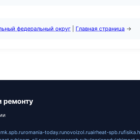
альный федеральный округ
|
Главная страница
→
и ремонту
сии
mk.spb.ru
romania-today.ru
novoizol.ru
airheat-spb.ru
fisika.