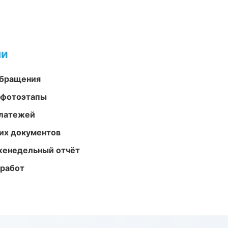
ми
обращения
 фотоэтапы
платежей
их документов
женедельный отчёт
 работ