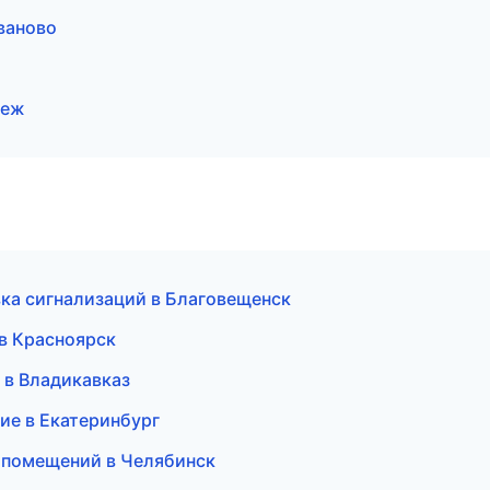
ваново
неж
вка сигнализаций в Благовещенск
в Красноярск
 в Владикавказ
ие в Екатеринбург
а помещений в Челябинск