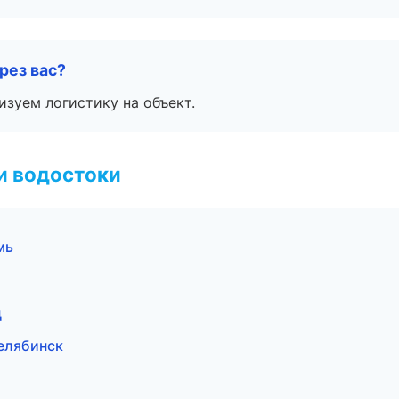
рез вас?
изуем логистику на объект.
и водостоки
мь
ц
елябинск