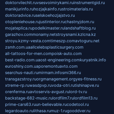
doktorvilechit.ru
vsesvoimirykami.ru
instrumentgid.ru
manikjurinfo.ru
hozjajkainfo.ru
stroimaterials.ru
doktoradvice.ru
selskoehozjajstvo.ru
otopleniehouse.ru
justinterior.ru
chastnyjdom.ru
mojateplica.ru
podelkimaster.ru
landshaftblog.ru
garazhov.com
monamy.net
stroysnami.kz
lcna.kz
stroyu.kz
my-vesta.com
timeszp.com
avtoguru.net
zsmh.com.ua
allcelebsplasticsurgery.com
all-tattoos-for-men.com
poisk-auto.com
best-radio.com.ua
ost-engineering.com
kuryatnik.info
euroshiny.com.ua
poremontuavto.com
searchus-nauti.ru
mirmam.info
smi366.ru
transgazstroy.ru
orgmanagement.org
yes-fitness.ru
xtreme-rp.ru
wasdpvp.ru
voda-otri.ru
tishinapve.ru
orenferma.ru
avtoservis-avgust.ru
lord-tv.ru
backstage-682-music.ru
lordfilm7.ru
lordfilm13.ru
prime-cars63.ru
un-believable.ru
codetool.ru
legardoauto.ru
lithasa.ru
muz-1.ru
gooddver.ru