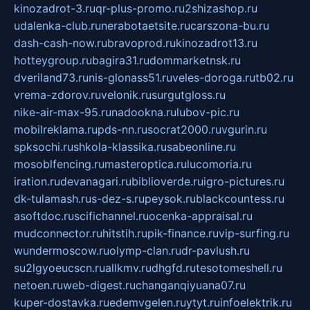
kinozadrot-3.ru
qr-plus-promo.ru
2shizashop.ru
udalenka-club.ru
nerabotaetsite.ru
carszona-bu.ru
dash-cash-now.ru
bravoprod.ru
kinozadrot13.ru
hotteygroup.ru
bagira31.ru
dommarketnsk.ru
dveriland73.ru
nis-glonass51.ru
veles-doroga.ru
tb02.ru
vrema-zdorov.ru
velonik.ru
surgutgloss.ru
nike-air-max-95.ru
nadookna.ru
lubov-pic.ru
mobilreklama.ru
pds-nn.ru
socrat2000.ru
vgurin.ru
spksochi.ru
shkola-klassika.ru
sabeonline.ru
mosoblfencing.ru
masteroptica.ru
lucomoria.ru
iration.ru
devanagari.ru
biblioverde.ru
igro-pictures.ru
dk-tulamash.ru
s-dez-s.ru
peysok.ru
blackcountess.ru
asoftdoc.ru
scifichannel.ru
ocenka-appraisal.ru
mudconnector.ru
hitstih.ru
pik-finance.ru
vip-surfing.ru
wundermoscow.ru
olymp-clan.ru
dr-pavlush.ru
su2lgyoeucscn.ru
allkmv.ru
dhgfd.ru
tesotomeshell.ru
netoen.ru
web-digest.ru
changanqiyuana07.ru
kuper-dostavka.ru
edemvgelen.ru
ytyt.ru
infoelektrik.ru