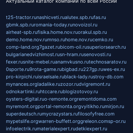
Актуальный каталог компаний по всей России
t25-tractor.ru
nashicveti.ru
alutex.spb.ru
fas.ru
gbmk.spb.ru
romania-today.ru
novoizol.ru
airheat-spb.ru
fisika.home.nov.ru
orakul.spb.ru
demo.home.nov.ru
mnso.ru
home.nov.ru
cemko.ru
comp-land.org
7gazet.ru
bicom-oil.ru
superiorsearch.ru
bulgarianedvizhimost.ru
sn-hram.ru
senovosti.ru
fexer.ru
snite-mebel.ru
anamvkusno.ru
technosaratov.ru
0sporte.ru
9rota-game.ru
bigbad.ru
227gp.ru
wes-ex.ru
pro-kirpichi.ru
israelsale.ru
black-lady.ru
stroy-db.com
mynances.org
ladalike.ru
zozor.ru
dvigremont.ru
odnokartinki.ru
htccare.ru
blogizotovoy.ru
oysters-digital.ru
o-remonte.org
remontdoma.com
myremont.org
portal-remonta.org
vyitikho.ru
mirjon.ru
superdeutsch.ru
mycrazystars.ru
filosofyfree.com
mypetslife.org
warren-buffett.org
greleon.com
sp-or.ru
infoelectrik.ru
materialexpert.ru
detkiexpert.ru