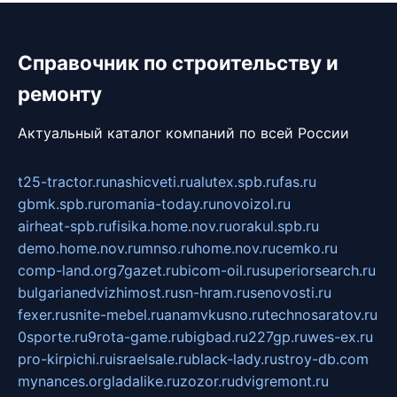
Справочник по строительству и
ремонту
Актуальный каталог компаний по всей России
t25-tractor.ru
nashicveti.ru
alutex.spb.ru
fas.ru
gbmk.spb.ru
romania-today.ru
novoizol.ru
airheat-spb.ru
fisika.home.nov.ru
orakul.spb.ru
demo.home.nov.ru
mnso.ru
home.nov.ru
cemko.ru
comp-land.org
7gazet.ru
bicom-oil.ru
superiorsearch.ru
bulgarianedvizhimost.ru
sn-hram.ru
senovosti.ru
fexer.ru
snite-mebel.ru
anamvkusno.ru
technosaratov.ru
0sporte.ru
9rota-game.ru
bigbad.ru
227gp.ru
wes-ex.ru
pro-kirpichi.ru
israelsale.ru
black-lady.ru
stroy-db.com
mynances.org
ladalike.ru
zozor.ru
dvigremont.ru