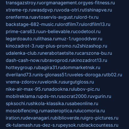
transgazstroy.ru
orgmanagement.org
yes-fitness.ru
xtreme-rp.ru
wasdpvp.ru
voda-otri.ru
tishinapve.ru
orenferma.ru
avtoservis-avgust.ru
lord-tv.ru
backstage-682-music.ru
lordfilm7.ru
lordfilm13.ru
prime-cars63.ru
un-believable.ru
codetool.ru
legardoauto.ru
lithasa.ru
muz-1.ru
gooddver.ru
kinozadrot-3.ru
qr-plus-promo.ru
2shizashop.ru
udalenka-club.ru
nerabotaetsite.ru
carszona-bu.ru
dash-cash-now.ru
bravoprod.ru
kinozadrot13.ru
hotteygroup.ru
bagira31.ru
dommarketnsk.ru
dveriland73.ru
nis-glonass51.ru
veles-doroga.ru
tb02.ru
vrema-zdorov.ru
velonik.ru
surgutgloss.ru
nike-air-max-95.ru
nadookna.ru
lubov-pic.ru
mobilreklama.ru
pds-nn.ru
socrat2000.ru
vgurin.ru
spksochi.ru
shkola-klassika.ru
sabeonline.ru
mosoblfencing.ru
masteroptica.ru
lucomoria.ru
iration.ru
devanagari.ru
biblioverde.ru
igro-pictures.ru
dk-tulamash.ru
s-dez-s.ru
peysok.ru
blackcountess.ru