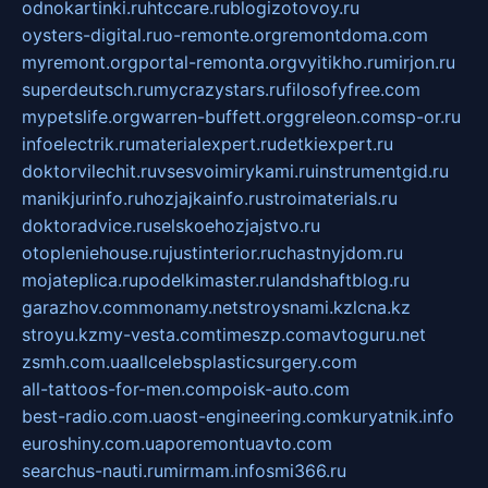
odnokartinki.ru
htccare.ru
blogizotovoy.ru
oysters-digital.ru
o-remonte.org
remontdoma.com
myremont.org
portal-remonta.org
vyitikho.ru
mirjon.ru
superdeutsch.ru
mycrazystars.ru
filosofyfree.com
mypetslife.org
warren-buffett.org
greleon.com
sp-or.ru
infoelectrik.ru
materialexpert.ru
detkiexpert.ru
doktorvilechit.ru
vsesvoimirykami.ru
instrumentgid.ru
manikjurinfo.ru
hozjajkainfo.ru
stroimaterials.ru
doktoradvice.ru
selskoehozjajstvo.ru
otopleniehouse.ru
justinterior.ru
chastnyjdom.ru
mojateplica.ru
podelkimaster.ru
landshaftblog.ru
garazhov.com
monamy.net
stroysnami.kz
lcna.kz
stroyu.kz
my-vesta.com
timeszp.com
avtoguru.net
zsmh.com.ua
allcelebsplasticsurgery.com
all-tattoos-for-men.com
poisk-auto.com
best-radio.com.ua
ost-engineering.com
kuryatnik.info
euroshiny.com.ua
poremontuavto.com
searchus-nauti.ru
mirmam.info
smi366.ru