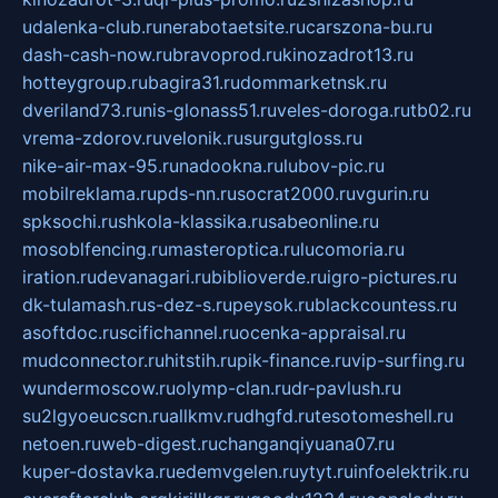
udalenka-club.ru
nerabotaetsite.ru
carszona-bu.ru
dash-cash-now.ru
bravoprod.ru
kinozadrot13.ru
hotteygroup.ru
bagira31.ru
dommarketnsk.ru
dveriland73.ru
nis-glonass51.ru
veles-doroga.ru
tb02.ru
vrema-zdorov.ru
velonik.ru
surgutgloss.ru
nike-air-max-95.ru
nadookna.ru
lubov-pic.ru
mobilreklama.ru
pds-nn.ru
socrat2000.ru
vgurin.ru
spksochi.ru
shkola-klassika.ru
sabeonline.ru
mosoblfencing.ru
masteroptica.ru
lucomoria.ru
iration.ru
devanagari.ru
biblioverde.ru
igro-pictures.ru
dk-tulamash.ru
s-dez-s.ru
peysok.ru
blackcountess.ru
asoftdoc.ru
scifichannel.ru
ocenka-appraisal.ru
mudconnector.ru
hitstih.ru
pik-finance.ru
vip-surfing.ru
wundermoscow.ru
olymp-clan.ru
dr-pavlush.ru
su2lgyoeucscn.ru
allkmv.ru
dhgfd.ru
tesotomeshell.ru
netoen.ru
web-digest.ru
changanqiyuana07.ru
kuper-dostavka.ru
edemvgelen.ru
ytyt.ru
infoelektrik.ru