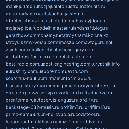
manikjurinfo.ru
hozjajkainfo.ru
stroimaterials.ru
doktoradvice.ru
selskoehozjajstvo.ru
otopleniehouse.ru
justinterior.ru
chastnyjdom.ru
mojateplica.ru
podelkimaster.ru
landshaftblog.ru
garazhov.com
monamy.net
stroysnami.kz
lcna.kz
stroyu.kz
my-vesta.com
timeszp.com
avtoguru.net
zsmh.com.ua
allcelebsplasticsurgery.com
all-tattoos-for-men.com
poisk-auto.com
best-radio.com.ua
ost-engineering.com
kuryatnik.info
euroshiny.com.ua
poremontuavto.com
searchus-nauti.ru
mirmam.info
smi366.ru
transgazstroy.ru
orgmanagement.org
yes-fitness.ru
xtreme-rp.ru
wasdpvp.ru
voda-otri.ru
tishinapve.ru
orenferma.ru
avtoservis-avgust.ru
lord-tv.ru
backstage-682-music.ru
lordfilm7.ru
lordfilm13.ru
prime-cars63.ru
un-believable.ru
codetool.ru
legardoauto.ru
lithasa.ru
muz-1.ru
gooddver.ru
kinozadrot-3.ru
qr-plus-promo.ru
2shizashop.ru