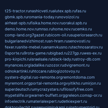
t25-tractor.ru
nashicveti.ru
alutex.spb.ru
fas.ru
gbmk.spb.ru
romania-today.ru
novoizol.ru
airheat-spb.ru
fisika.home.nov.ru
orakul.spb.ru
demo.home.nov.ru
mnso.ru
home.nov.ru
cemko.ru
comp-land.org
7gazet.ru
bicom-oil.ru
superiorsearch.ru
bulgarianedvizhimost.ru
sn-hram.ru
senovosti.ru
fexer.ru
snite-mebel.ru
anamvkusno.ru
technosaratov.ru
0sporte.ru
9rota-game.ru
bigbad.ru
227gp.ru
wes-ex.ru
pro-kirpichi.ru
israelsale.ru
black-lady.ru
stroy-db.com
mynances.org
ladalike.ru
zozor.ru
dvigremont.ru
odnokartinki.ru
htccare.ru
blogizotovoy.ru
oysters-digital.ru
o-remonte.org
remontdoma.com
myremont.org
portal-remonta.org
vyitikho.ru
mirjon.ru
superdeutsch.ru
mycrazystars.ru
filosofyfree.com
mypetslife.org
warren-buffett.org
greleon.com
sp-or.ru
infoelectrik.ru
materialexpert.ru
detkiexpert.ru
doktorvilechit.ru
vsesvoimirykami.ru
instrumentgid.ru