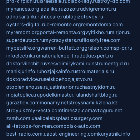
pro-kirpichi.ru
israelsale.ru
black-lady.ru
stroy-db.com
mynances.org
ladalike.ru
zozor.ru
dvigremont.ru
odnokartinki.ru
htccare.ru
blogizotovoy.ru
oysters-digital.ru
o-remonte.org
remontdoma.com
myremont.org
portal-remonta.org
vyitikho.ru
mirjon.ru
superdeutsch.ru
mycrazystars.ru
filosofyfree.com
mypetslife.org
warren-buffett.org
greleon.com
sp-or.ru
infoelectrik.ru
materialexpert.ru
detkiexpert.ru
doktorvilechit.ru
vsesvoimirykami.ru
instrumentgid.ru
manikjurinfo.ru
hozjajkainfo.ru
stroimaterials.ru
doktoradvice.ru
selskoehozjajstvo.ru
otopleniehouse.ru
justinterior.ru
chastnyjdom.ru
mojateplica.ru
podelkimaster.ru
landshaftblog.ru
garazhov.com
monamy.net
stroysnami.kz
lcna.kz
stroyu.kz
my-vesta.com
timeszp.com
avtoguru.net
zsmh.com.ua
allcelebsplasticsurgery.com
all-tattoos-for-men.com
poisk-auto.com
best-radio.com.ua
ost-engineering.com
kuryatnik.info