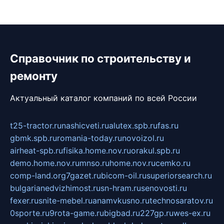
Справочник по строительству и
ремонту
Актуальный каталог компаний по всей России
t25-tractor.ru
nashicveti.ru
alutex.spb.ru
fas.ru
gbmk.spb.ru
romania-today.ru
novoizol.ru
airheat-spb.ru
fisika.home.nov.ru
orakul.spb.ru
demo.home.nov.ru
mnso.ru
home.nov.ru
cemko.ru
comp-land.org
7gazet.ru
bicom-oil.ru
superiorsearch.ru
bulgarianedvizhimost.ru
sn-hram.ru
senovosti.ru
fexer.ru
snite-mebel.ru
anamvkusno.ru
technosaratov.ru
0sporte.ru
9rota-game.ru
bigbad.ru
227gp.ru
wes-ex.ru