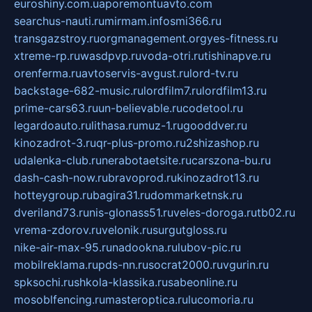
euroshiny.com.ua
poremontuavto.com
searchus-nauti.ru
mirmam.info
smi366.ru
transgazstroy.ru
orgmanagement.org
yes-fitness.ru
xtreme-rp.ru
wasdpvp.ru
voda-otri.ru
tishinapve.ru
orenferma.ru
avtoservis-avgust.ru
lord-tv.ru
backstage-682-music.ru
lordfilm7.ru
lordfilm13.ru
prime-cars63.ru
un-believable.ru
codetool.ru
legardoauto.ru
lithasa.ru
muz-1.ru
gooddver.ru
kinozadrot-3.ru
qr-plus-promo.ru
2shizashop.ru
udalenka-club.ru
nerabotaetsite.ru
carszona-bu.ru
dash-cash-now.ru
bravoprod.ru
kinozadrot13.ru
hotteygroup.ru
bagira31.ru
dommarketnsk.ru
dveriland73.ru
nis-glonass51.ru
veles-doroga.ru
tb02.ru
vrema-zdorov.ru
velonik.ru
surgutgloss.ru
nike-air-max-95.ru
nadookna.ru
lubov-pic.ru
mobilreklama.ru
pds-nn.ru
socrat2000.ru
vgurin.ru
spksochi.ru
shkola-klassika.ru
sabeonline.ru
mosoblfencing.ru
masteroptica.ru
lucomoria.ru