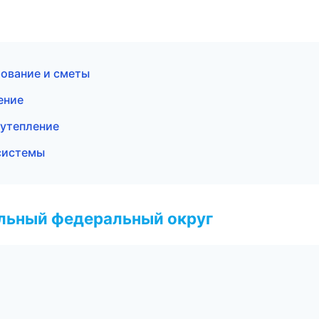
ование и сметы
ение
 утепление
системы
альный федеральный округ