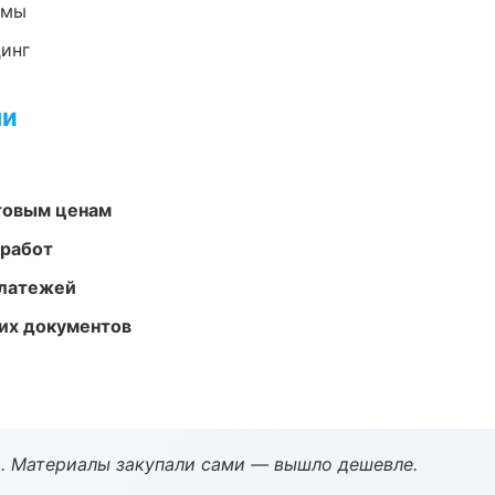
емы
динг
ми
птовым ценам
 работ
платежей
их документов
. Материалы закупали сами — вышло дешевле.