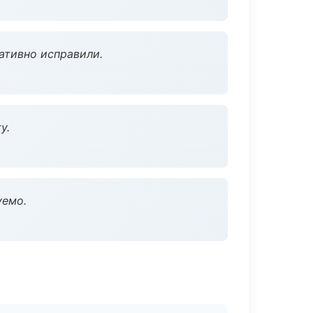
ативно исправили.
у.
уемо.