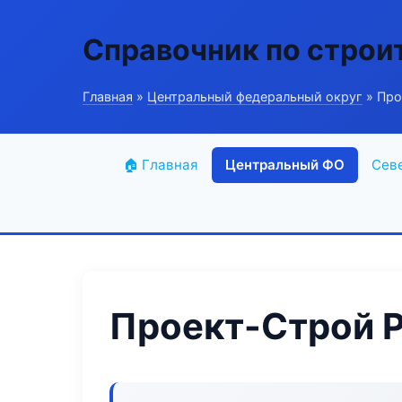
Справочник по строи
Главная
»
Центральный федеральный округ
» Про
🏠 Главная
Центральный ФО
Сев
Проект-Строй P