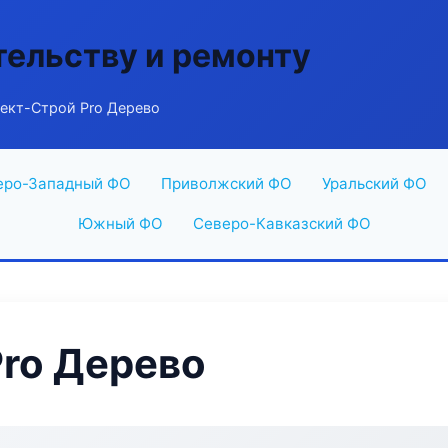
тельству и ремонту
ект-Строй Pro Дерево
еро-Западный ФО
Приволжский ФО
Уральский ФО
Южный ФО
Северо-Кавказский ФО
ro Дерево