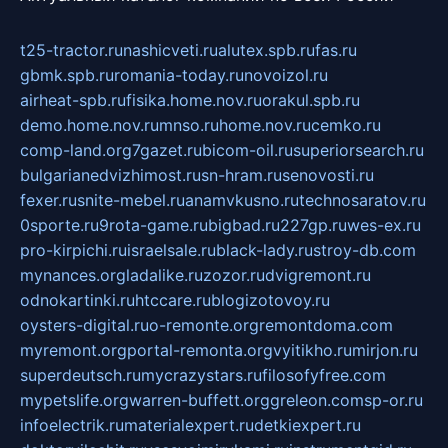
t25-tractor.ru
nashicveti.ru
alutex.spb.ru
fas.ru
gbmk.spb.ru
romania-today.ru
novoizol.ru
airheat-spb.ru
fisika.home.nov.ru
orakul.spb.ru
demo.home.nov.ru
mnso.ru
home.nov.ru
cemko.ru
comp-land.org
7gazet.ru
bicom-oil.ru
superiorsearch.ru
bulgarianedvizhimost.ru
sn-hram.ru
senovosti.ru
fexer.ru
snite-mebel.ru
anamvkusno.ru
technosaratov.ru
0sporte.ru
9rota-game.ru
bigbad.ru
227gp.ru
wes-ex.ru
pro-kirpichi.ru
israelsale.ru
black-lady.ru
stroy-db.com
mynances.org
ladalike.ru
zozor.ru
dvigremont.ru
odnokartinki.ru
htccare.ru
blogizotovoy.ru
oysters-digital.ru
o-remonte.org
remontdoma.com
myremont.org
portal-remonta.org
vyitikho.ru
mirjon.ru
superdeutsch.ru
mycrazystars.ru
filosofyfree.com
mypetslife.org
warren-buffett.org
greleon.com
sp-or.ru
infoelectrik.ru
materialexpert.ru
detkiexpert.ru