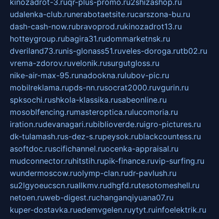
kinozadrot-3.ru
qr-plus-promo.ru
2shizashop.ru
udalenka-club.ru
nerabotaetsite.ru
carszona-bu.ru
dash-cash-now.ru
bravoprod.ru
kinozadrot13.ru
hotteygroup.ru
bagira31.ru
dommarketnsk.ru
dveriland73.ru
nis-glonass51.ru
veles-doroga.ru
tb02.ru
vrema-zdorov.ru
velonik.ru
surgutgloss.ru
nike-air-max-95.ru
nadookna.ru
lubov-pic.ru
mobilreklama.ru
pds-nn.ru
socrat2000.ru
vgurin.ru
spksochi.ru
shkola-klassika.ru
sabeonline.ru
mosoblfencing.ru
masteroptica.ru
lucomoria.ru
iration.ru
devanagari.ru
biblioverde.ru
igro-pictures.ru
dk-tulamash.ru
s-dez-s.ru
peysok.ru
blackcountess.ru
asoftdoc.ru
scifichannel.ru
ocenka-appraisal.ru
mudconnector.ru
hitstih.ru
pik-finance.ru
vip-surfing.ru
wundermoscow.ru
olymp-clan.ru
dr-pavlush.ru
su2lgyoeucscn.ru
allkmv.ru
dhgfd.ru
tesotomeshell.ru
netoen.ru
web-digest.ru
changanqiyuana07.ru
kuper-dostavka.ru
edemvgelen.ru
ytyt.ru
infoelektrik.ru