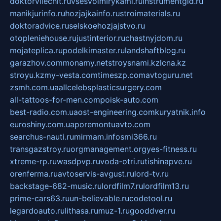
doktorvilechit.ru
vsesvoimirykami.ru
instrumentgid.ru
manikjurinfo.ru
hozjajkainfo.ru
stroimaterials.ru
doktoradvice.ru
selskoehozjajstvo.ru
otopleniehouse.ru
justinterior.ru
chastnyjdom.ru
mojateplica.ru
podelkimaster.ru
landshaftblog.ru
garazhov.com
monamy.net
stroysnami.kz
lcna.kz
stroyu.kz
my-vesta.com
timeszp.com
avtoguru.net
zsmh.com.ua
allcelebsplasticsurgery.com
all-tattoos-for-men.com
poisk-auto.com
best-radio.com.ua
ost-engineering.com
kuryatnik.info
euroshiny.com.ua
poremontuavto.com
searchus-nauti.ru
mirmam.info
smi366.ru
transgazstroy.ru
orgmanagement.org
yes-fitness.ru
xtreme-rp.ru
wasdpvp.ru
voda-otri.ru
tishinapve.ru
orenferma.ru
avtoservis-avgust.ru
lord-tv.ru
backstage-682-music.ru
lordfilm7.ru
lordfilm13.ru
prime-cars63.ru
un-believable.ru
codetool.ru
legardoauto.ru
lithasa.ru
muz-1.ru
gooddver.ru