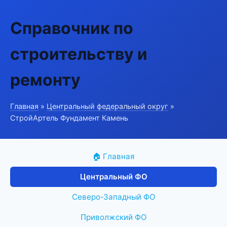
Справочник по
строительству и
ремонту
Главная
»
Центральный федеральный округ
»
СтройАртель Фундамент Камень
🏠 Главная
Центральный ФО
Северо-Западный ФО
Приволжский ФО