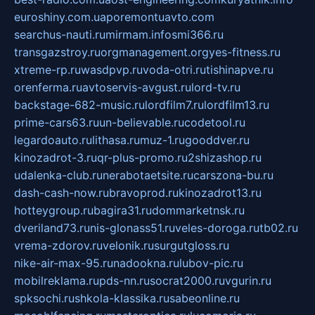
euroshiny.com.ua
poremontuavto.com
searchus-nauti.ru
mirmam.info
smi366.ru
transgazstroy.ru
orgmanagement.org
yes-fitness.ru
xtreme-rp.ru
wasdpvp.ru
voda-otri.ru
tishinapve.ru
orenferma.ru
avtoservis-avgust.ru
lord-tv.ru
backstage-682-music.ru
lordfilm7.ru
lordfilm13.ru
prime-cars63.ru
un-believable.ru
codetool.ru
legardoauto.ru
lithasa.ru
muz-1.ru
gooddver.ru
kinozadrot-3.ru
qr-plus-promo.ru
2shizashop.ru
udalenka-club.ru
nerabotaetsite.ru
carszona-bu.ru
dash-cash-now.ru
bravoprod.ru
kinozadrot13.ru
hotteygroup.ru
bagira31.ru
dommarketnsk.ru
dveriland73.ru
nis-glonass51.ru
veles-doroga.ru
tb02.ru
vrema-zdorov.ru
velonik.ru
surgutgloss.ru
nike-air-max-95.ru
nadookna.ru
lubov-pic.ru
mobilreklama.ru
pds-nn.ru
socrat2000.ru
vgurin.ru
spksochi.ru
shkola-klassika.ru
sabeonline.ru