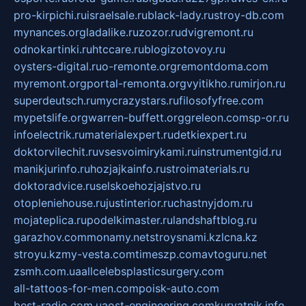
pro-kirpichi.ru
israelsale.ru
black-lady.ru
stroy-db.com
mynances.org
ladalike.ru
zozor.ru
dvigremont.ru
odnokartinki.ru
htccare.ru
blogizotovoy.ru
oysters-digital.ru
o-remonte.org
remontdoma.com
myremont.org
portal-remonta.org
vyitikho.ru
mirjon.ru
superdeutsch.ru
mycrazystars.ru
filosofyfree.com
mypetslife.org
warren-buffett.org
greleon.com
sp-or.ru
infoelectrik.ru
materialexpert.ru
detkiexpert.ru
doktorvilechit.ru
vsesvoimirykami.ru
instrumentgid.ru
manikjurinfo.ru
hozjajkainfo.ru
stroimaterials.ru
doktoradvice.ru
selskoehozjajstvo.ru
otopleniehouse.ru
justinterior.ru
chastnyjdom.ru
mojateplica.ru
podelkimaster.ru
landshaftblog.ru
garazhov.com
monamy.net
stroysnami.kz
lcna.kz
stroyu.kz
my-vesta.com
timeszp.com
avtoguru.net
zsmh.com.ua
allcelebsplasticsurgery.com
all-tattoos-for-men.com
poisk-auto.com
best-radio.com.ua
ost-engineering.com
kuryatnik.info