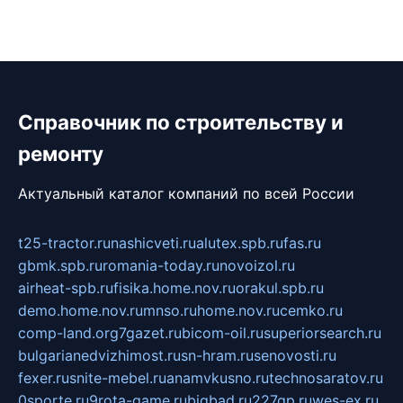
Справочник по строительству и
ремонту
Актуальный каталог компаний по всей России
t25-tractor.ru
nashicveti.ru
alutex.spb.ru
fas.ru
gbmk.spb.ru
romania-today.ru
novoizol.ru
airheat-spb.ru
fisika.home.nov.ru
orakul.spb.ru
demo.home.nov.ru
mnso.ru
home.nov.ru
cemko.ru
comp-land.org
7gazet.ru
bicom-oil.ru
superiorsearch.ru
bulgarianedvizhimost.ru
sn-hram.ru
senovosti.ru
fexer.ru
snite-mebel.ru
anamvkusno.ru
technosaratov.ru
0sporte.ru
9rota-game.ru
bigbad.ru
227gp.ru
wes-ex.ru