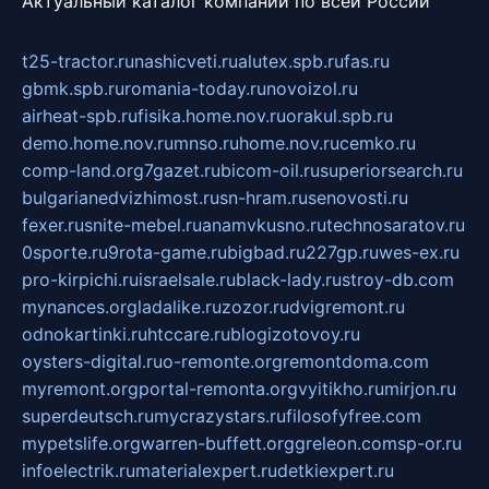
Актуальный каталог компаний по всей России
t25-tractor.ru
nashicveti.ru
alutex.spb.ru
fas.ru
gbmk.spb.ru
romania-today.ru
novoizol.ru
airheat-spb.ru
fisika.home.nov.ru
orakul.spb.ru
demo.home.nov.ru
mnso.ru
home.nov.ru
cemko.ru
comp-land.org
7gazet.ru
bicom-oil.ru
superiorsearch.ru
bulgarianedvizhimost.ru
sn-hram.ru
senovosti.ru
fexer.ru
snite-mebel.ru
anamvkusno.ru
technosaratov.ru
0sporte.ru
9rota-game.ru
bigbad.ru
227gp.ru
wes-ex.ru
pro-kirpichi.ru
israelsale.ru
black-lady.ru
stroy-db.com
mynances.org
ladalike.ru
zozor.ru
dvigremont.ru
odnokartinki.ru
htccare.ru
blogizotovoy.ru
oysters-digital.ru
o-remonte.org
remontdoma.com
myremont.org
portal-remonta.org
vyitikho.ru
mirjon.ru
superdeutsch.ru
mycrazystars.ru
filosofyfree.com
mypetslife.org
warren-buffett.org
greleon.com
sp-or.ru
infoelectrik.ru
materialexpert.ru
detkiexpert.ru