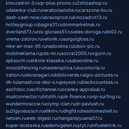
kinozadrot-3.ru
qr-plus-promo.ru
2shizashop.ru
udalenka-club.ru
nerabotaetsite.ru
carszona-bu.ru
dash-cash-now.ru
bravoprod.ru
kinozadrot13.ru
hotteygroup.ru
bagira31.ru
dommarketnsk.ru
dveriland73.ru
nis-glonass51.ru
veles-doroga.ru
tb02.ru
vrema-zdorov.ru
velonik.ru
surgutgloss.ru
nike-air-max-95.ru
nadookna.ru
lubov-pic.ru
mobilreklama.ru
pds-nn.ru
socrat2000.ru
vgurin.ru
spksochi.ru
shkola-klassika.ru
sabeonline.ru
mosoblfencing.ru
masteroptica.ru
lucomoria.ru
iration.ru
devanagari.ru
biblioverde.ru
igro-pictures.ru
dk-tulamash.ru
s-dez-s.ru
peysok.ru
blackcountess.ru
asoftdoc.ru
scifichannel.ru
ocenka-appraisal.ru
mudconnector.ru
hitstih.ru
pik-finance.ru
vip-surfing.ru
wundermoscow.ru
olymp-clan.ru
dr-pavlush.ru
su2lgyoeucscn.ru
allkmv.ru
dhgfd.ru
tesotomeshell.ru
netoen.ru
web-digest.ru
changanqiyuana07.ru
kuper-dostavka.ru
edemvgelen.ru
ytyt.ru
infoelektrik.ru