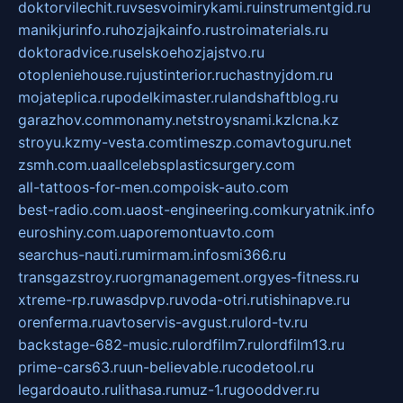
doktorvilechit.ru
vsesvoimirykami.ru
instrumentgid.ru
manikjurinfo.ru
hozjajkainfo.ru
stroimaterials.ru
doktoradvice.ru
selskoehozjajstvo.ru
otopleniehouse.ru
justinterior.ru
chastnyjdom.ru
mojateplica.ru
podelkimaster.ru
landshaftblog.ru
garazhov.com
monamy.net
stroysnami.kz
lcna.kz
stroyu.kz
my-vesta.com
timeszp.com
avtoguru.net
zsmh.com.ua
allcelebsplasticsurgery.com
all-tattoos-for-men.com
poisk-auto.com
best-radio.com.ua
ost-engineering.com
kuryatnik.info
euroshiny.com.ua
poremontuavto.com
searchus-nauti.ru
mirmam.info
smi366.ru
transgazstroy.ru
orgmanagement.org
yes-fitness.ru
xtreme-rp.ru
wasdpvp.ru
voda-otri.ru
tishinapve.ru
orenferma.ru
avtoservis-avgust.ru
lord-tv.ru
backstage-682-music.ru
lordfilm7.ru
lordfilm13.ru
prime-cars63.ru
un-believable.ru
codetool.ru
legardoauto.ru
lithasa.ru
muz-1.ru
gooddver.ru