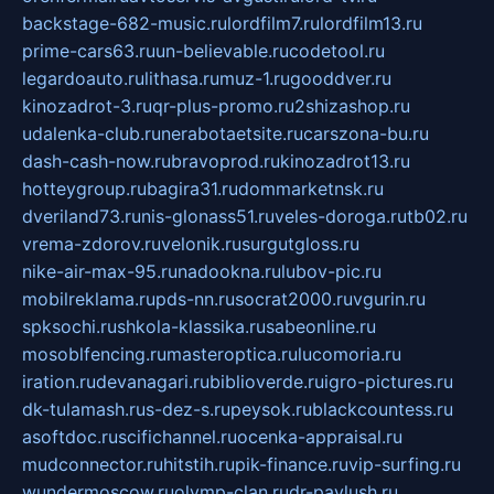
backstage-682-music.ru
lordfilm7.ru
lordfilm13.ru
prime-cars63.ru
un-believable.ru
codetool.ru
legardoauto.ru
lithasa.ru
muz-1.ru
gooddver.ru
kinozadrot-3.ru
qr-plus-promo.ru
2shizashop.ru
udalenka-club.ru
nerabotaetsite.ru
carszona-bu.ru
dash-cash-now.ru
bravoprod.ru
kinozadrot13.ru
hotteygroup.ru
bagira31.ru
dommarketnsk.ru
dveriland73.ru
nis-glonass51.ru
veles-doroga.ru
tb02.ru
vrema-zdorov.ru
velonik.ru
surgutgloss.ru
nike-air-max-95.ru
nadookna.ru
lubov-pic.ru
mobilreklama.ru
pds-nn.ru
socrat2000.ru
vgurin.ru
spksochi.ru
shkola-klassika.ru
sabeonline.ru
mosoblfencing.ru
masteroptica.ru
lucomoria.ru
iration.ru
devanagari.ru
biblioverde.ru
igro-pictures.ru
dk-tulamash.ru
s-dez-s.ru
peysok.ru
blackcountess.ru
asoftdoc.ru
scifichannel.ru
ocenka-appraisal.ru
mudconnector.ru
hitstih.ru
pik-finance.ru
vip-surfing.ru
wundermoscow.ru
olymp-clan.ru
dr-pavlush.ru