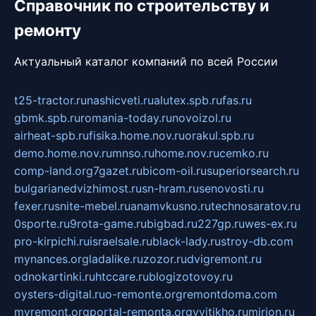
Справочник по строительству и
ремонту
Актуальный каталог компаний по всей России
t25-tractor.ru
nashicveti.ru
alutex.spb.ru
fas.ru
gbmk.spb.ru
romania-today.ru
novoizol.ru
airheat-spb.ru
fisika.home.nov.ru
orakul.spb.ru
demo.home.nov.ru
mnso.ru
home.nov.ru
cemko.ru
comp-land.org
7gazet.ru
bicom-oil.ru
superiorsearch.ru
bulgarianedvizhimost.ru
sn-hram.ru
senovosti.ru
fexer.ru
snite-mebel.ru
anamvkusno.ru
technosaratov.ru
0sporte.ru
9rota-game.ru
bigbad.ru
227gp.ru
wes-ex.ru
pro-kirpichi.ru
israelsale.ru
black-lady.ru
stroy-db.com
mynances.org
ladalike.ru
zozor.ru
dvigremont.ru
odnokartinki.ru
htccare.ru
blogizotovoy.ru
oysters-digital.ru
o-remonte.org
remontdoma.com
myremont.org
portal-remonta.org
vyitikho.ru
mirjon.ru