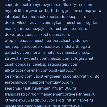
superdeutsch.ru
mycrazystars.ru
filosofyfree.com
mypetslife.org
warren-buffett.org
greleon.com
sp-or.ru
infoelectrik.ru
materialexpert.ru
detkiexpert.ru
doktorvilechit.ru
vsesvoimirykami.ru
instrumentgid.ru
manikjurinfo.ru
hozjajkainfo.ru
stroimaterials.ru
doktoradvice.ru
selskoehozjajstvo.ru
otopleniehouse.ru
justinterior.ru
chastnyjdom.ru
mojateplica.ru
podelkimaster.ru
landshaftblog.ru
garazhov.com
monamy.net
stroysnami.kz
lcna.kz
stroyu.kz
my-vesta.com
timeszp.com
avtoguru.net
zsmh.com.ua
allcelebsplasticsurgery.com
all-tattoos-for-men.com
poisk-auto.com
best-radio.com.ua
ost-engineering.com
kuryatnik.info
euroshiny.com.ua
poremontuavto.com
searchus-nauti.ru
mirmam.info
smi366.ru
transgazstroy.ru
orgmanagement.org
yes-fitness.ru
xtreme-rp.ru
wasdpvp.ru
voda-otri.ru
tishinapve.ru
orenferma.ru
avtoservis-avgust.ru
lord-tv.ru