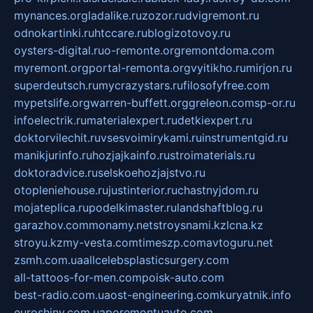
mynances.org
ladalike.ru
zozor.ru
dvigremont.ru
odnokartinki.ru
htccare.ru
blogizotovoy.ru
oysters-digital.ru
o-remonte.org
remontdoma.com
myremont.org
portal-remonta.org
vyitikho.ru
mirjon.ru
superdeutsch.ru
mycrazystars.ru
filosofyfree.com
mypetslife.org
warren-buffett.org
greleon.com
sp-or.ru
infoelectrik.ru
materialexpert.ru
detkiexpert.ru
doktorvilechit.ru
vsesvoimirykami.ru
instrumentgid.ru
manikjurinfo.ru
hozjajkainfo.ru
stroimaterials.ru
doktoradvice.ru
selskoehozjajstvo.ru
otopleniehouse.ru
justinterior.ru
chastnyjdom.ru
mojateplica.ru
podelkimaster.ru
landshaftblog.ru
garazhov.com
monamy.net
stroysnami.kz
lcna.kz
stroyu.kz
my-vesta.com
timeszp.com
avtoguru.net
zsmh.com.ua
allcelebsplasticsurgery.com
all-tattoos-for-men.com
poisk-auto.com
best-radio.com.ua
ost-engineering.com
kuryatnik.info
euroshiny.com.ua
poremontuavto.com