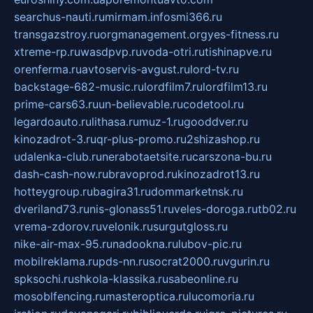
searchus-nauti.ru
mirmam.info
smi366.ru
transgazstroy.ru
orgmanagement.org
yes-fitness.ru
xtreme-rp.ru
wasdpvp.ru
voda-otri.ru
tishinapve.ru
orenferma.ru
avtoservis-avgust.ru
lord-tv.ru
backstage-682-music.ru
lordfilm7.ru
lordfilm13.ru
prime-cars63.ru
un-believable.ru
codetool.ru
legardoauto.ru
lithasa.ru
muz-1.ru
gooddver.ru
kinozadrot-3.ru
qr-plus-promo.ru
2shizashop.ru
udalenka-club.ru
nerabotaetsite.ru
carszona-bu.ru
dash-cash-now.ru
bravoprod.ru
kinozadrot13.ru
hotteygroup.ru
bagira31.ru
dommarketnsk.ru
dveriland73.ru
nis-glonass51.ru
veles-doroga.ru
tb02.ru
vrema-zdorov.ru
velonik.ru
surgutgloss.ru
nike-air-max-95.ru
nadookna.ru
lubov-pic.ru
mobilreklama.ru
pds-nn.ru
socrat2000.ru
vgurin.ru
spksochi.ru
shkola-klassika.ru
sabeonline.ru
mosoblfencing.ru
masteroptica.ru
lucomoria.ru