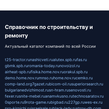
Справочник по строительству и
ремонту
Актуальный каталог компаний по всей России
t25-tractor.ru
nashicveti.ru
alutex.spb.ru
fas.ru
gbmk.spb.ru
romania-today.ru
novoizol.ru
airheat-spb.ru
fisika.home.nov.ru
orakul.spb.ru
demo.home.nov.ru
mnso.ru
home.nov.ru
cemko.ru
comp-land.org
7gazet.ru
bicom-oil.ru
superiorsearch.ru
bulgarianedvizhimost.ru
sn-hram.ru
senovosti.ru
fexer.ru
snite-mebel.ru
anamvkusno.ru
technosaratov.ru
0sporte.ru
9rota-game.ru
bigbad.ru
227gp.ru
wes-ex.ru
pro-kirpichi.ru
israelsale.ru
black-lady.ru
stroy-db.com