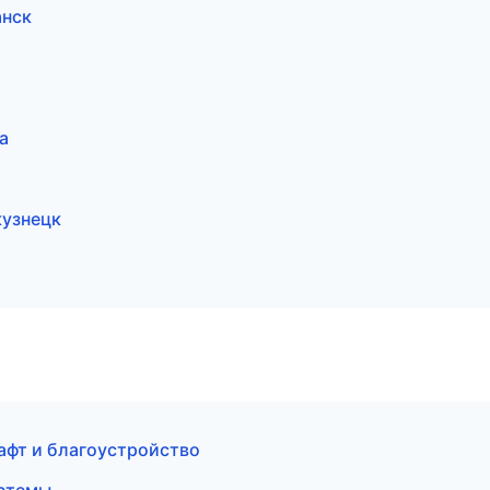
анск
а
кузнецк
афт и благоустройство