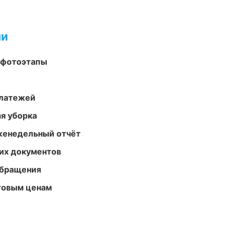
ми
 фотоэтапы
платежей
ая уборка
женедельный отчёт
их документов
обращения
птовым ценам