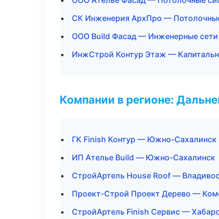
ООО Ателье Фасад — Потолочные си
СК Инженерия АрхПро — Потолочны
ООО Build Фасад — Инженерные сети
ИнжСтрой Контур Этаж — Капитальн
Компании в регионе: Дальн
ГК Finish Контур — Южно-Сахалинск
ИП Ателье Build — Южно-Сахалинск
СтройАртель House Roof — Владиво
Проект-Строй Проект Дерево — Ком
СтройАртель Finish Сервис — Хабар