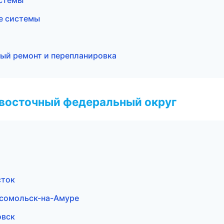
стемы
е системы
ый ремонт и перепланировка
евосточный федеральный округ
сток
сомольск-на-Амуре
овск