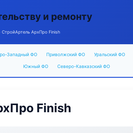
тельству и ремонту
 СтройАртель АрхПро Finish
ро-Западный ФО
Приволжский ФО
Уральский ФО
Южный ФО
Северо-Кавказский ФО
хПро Finish