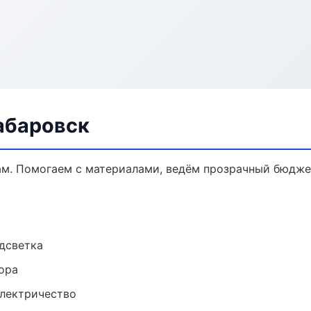
абаровск
ам. Помогаем с материалами, ведём прозрачный бюдже
одсветка
ора
электричество