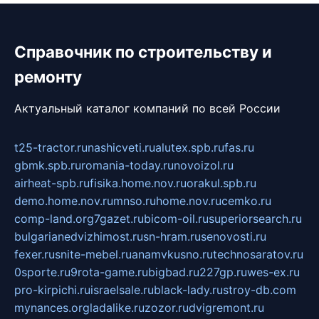
Справочник по строительству и
ремонту
Актуальный каталог компаний по всей России
t25-tractor.ru
nashicveti.ru
alutex.spb.ru
fas.ru
gbmk.spb.ru
romania-today.ru
novoizol.ru
airheat-spb.ru
fisika.home.nov.ru
orakul.spb.ru
demo.home.nov.ru
mnso.ru
home.nov.ru
cemko.ru
comp-land.org
7gazet.ru
bicom-oil.ru
superiorsearch.ru
bulgarianedvizhimost.ru
sn-hram.ru
senovosti.ru
fexer.ru
snite-mebel.ru
anamvkusno.ru
technosaratov.ru
0sporte.ru
9rota-game.ru
bigbad.ru
227gp.ru
wes-ex.ru
pro-kirpichi.ru
israelsale.ru
black-lady.ru
stroy-db.com
mynances.org
ladalike.ru
zozor.ru
dvigremont.ru