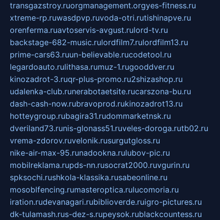
transgazstroy.ru
orgmanagement.org
yes-fitness.ru
xtreme-rp.ru
wasdpvp.ru
voda-otri.ru
tishinapve.ru
orenferma.ru
avtoservis-avgust.ru
lord-tv.ru
backstage-682-music.ru
lordfilm7.ru
lordfilm13.ru
prime-cars63.ru
un-believable.ru
codetool.ru
legardoauto.ru
lithasa.ru
muz-1.ru
gooddver.ru
kinozadrot-3.ru
qr-plus-promo.ru
2shizashop.ru
udalenka-club.ru
nerabotaetsite.ru
carszona-bu.ru
dash-cash-now.ru
bravoprod.ru
kinozadrot13.ru
hotteygroup.ru
bagira31.ru
dommarketnsk.ru
dveriland73.ru
nis-glonass51.ru
veles-doroga.ru
tb02.ru
vrema-zdorov.ru
velonik.ru
surgutgloss.ru
nike-air-max-95.ru
nadookna.ru
lubov-pic.ru
mobilreklama.ru
pds-nn.ru
socrat2000.ru
vgurin.ru
spksochi.ru
shkola-klassika.ru
sabeonline.ru
mosoblfencing.ru
masteroptica.ru
lucomoria.ru
iration.ru
devanagari.ru
biblioverde.ru
igro-pictures.ru
dk-tulamash.ru
s-dez-s.ru
peysok.ru
blackcountess.ru