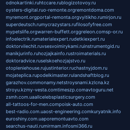
odnokartinki.ru
htccare.ru
blogizotovoy.ru
oysters-digital.ru
o-remonte.org
remontdoma.com
myremont.org
portal-remonta.org
vyitikho.ru
mirjon.ru
superdeutsch.ru
mycrazystars.ru
filosofyfree.com
mypetslife.org
warren-buffett.org
greleon.com
sp-or.ru
infoelectrik.ru
materialexpert.ru
detkiexpert.ru
doktorvilechit.ru
vsesvoimirykami.ru
instrumentgid.ru
manikjurinfo.ru
hozjajkainfo.ru
stroimaterials.ru
doktoradvice.ru
selskoehozjajstvo.ru
otopleniehouse.ru
justinterior.ru
chastnyjdom.ru
mojateplica.ru
podelkimaster.ru
landshaftblog.ru
garazhov.com
monamy.net
stroysnami.kz
lcna.kz
stroyu.kz
my-vesta.com
timeszp.com
avtoguru.net
zsmh.com.ua
allcelebsplasticsurgery.com
all-tattoos-for-men.com
poisk-auto.com
best-radio.com.ua
ost-engineering.com
kuryatnik.info
euroshiny.com.ua
poremontuavto.com
searchus-nauti.ru
mirmam.info
smi366.ru