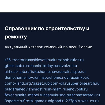
Справочник по строительству и
ремонту
Актуальный каталог компаний по всей России
t25-tractor.ru
nashicveti.ru
alutex.spb.ru
fas.ru
gbmk.spb.ru
romania-today.ru
novoizol.ru
airheat-spb.ru
fisika.home.nov.ru
orakul.spb.ru
demo.home.nov.ru
mnso.ru
home.nov.ru
cemko.ru
comp-land.org
7gazet.ru
bicom-oil.ru
superiorsearch.ru
bulgarianedvizhimost.ru
sn-hram.ru
senovosti.ru
fexer.ru
snite-mebel.ru
anamvkusno.ru
technosaratov.ru
0sporte.ru
9rota-game.ru
bigbad.ru
227gp.ru
wes-ex.ru