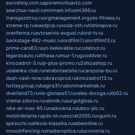
euroshiny.com.ua
poremontuavto.com
searchus-nauti.ru
mirmam.info
smi366.ru
transgazstroy.ru
orgmanagement.org
yes-fitness.ru
xtreme-rp.ru
wasdpvp.ru
voda-otri.ru
tishinapve.ru
orenferma.ru
avtoservis-avgust.ru
lord-tv.ru
backstage-682-music.ru
lordfilm7.ru
lordfilm13.ru
prime-cars63.ru
un-believable.ru
codetool.ru
legardoauto.ru
lithasa.ru
muz-1.ru
gooddver.ru
kinozadrot-3.ru
qr-plus-promo.ru
2shizashop.ru
udalenka-club.ru
nerabotaetsite.ru
carszona-bu.ru
dash-cash-now.ru
bravoprod.ru
kinozadrot13.ru
hotteygroup.ru
bagira31.ru
dommarketnsk.ru
dveriland73.ru
nis-glonass51.ru
veles-doroga.ru
tb02.ru
vrema-zdorov.ru
velonik.ru
surgutgloss.ru
nike-air-max-95.ru
nadookna.ru
lubov-pic.ru
mobilreklama.ru
pds-nn.ru
socrat2000.ru
vgurin.ru
spksochi.ru
shkola-klassika.ru
sabeonline.ru
mosoblfencing.ru
masteroptica.ru
lucomoria.ru