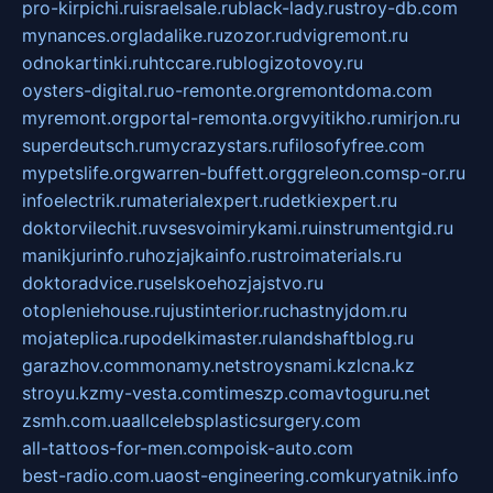
pro-kirpichi.ru
israelsale.ru
black-lady.ru
stroy-db.com
mynances.org
ladalike.ru
zozor.ru
dvigremont.ru
odnokartinki.ru
htccare.ru
blogizotovoy.ru
oysters-digital.ru
o-remonte.org
remontdoma.com
myremont.org
portal-remonta.org
vyitikho.ru
mirjon.ru
superdeutsch.ru
mycrazystars.ru
filosofyfree.com
mypetslife.org
warren-buffett.org
greleon.com
sp-or.ru
infoelectrik.ru
materialexpert.ru
detkiexpert.ru
doktorvilechit.ru
vsesvoimirykami.ru
instrumentgid.ru
manikjurinfo.ru
hozjajkainfo.ru
stroimaterials.ru
doktoradvice.ru
selskoehozjajstvo.ru
otopleniehouse.ru
justinterior.ru
chastnyjdom.ru
mojateplica.ru
podelkimaster.ru
landshaftblog.ru
garazhov.com
monamy.net
stroysnami.kz
lcna.kz
stroyu.kz
my-vesta.com
timeszp.com
avtoguru.net
zsmh.com.ua
allcelebsplasticsurgery.com
all-tattoos-for-men.com
poisk-auto.com
best-radio.com.ua
ost-engineering.com
kuryatnik.info