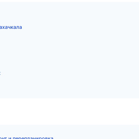
ахачкала
к
нт и перепланировка