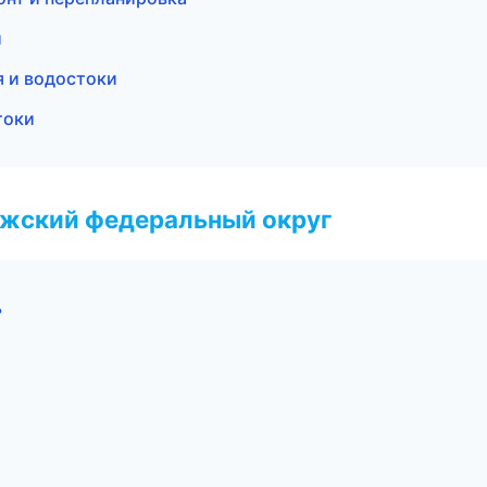
и
 и водостоки
токи
лжский федеральный округ
ь