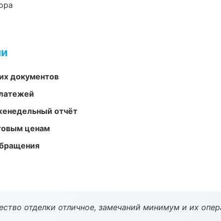
ора
ми
их документов
платежей
женедельный отчёт
птовым ценам
обращения
чество отделки отличное, замечаний минимум и их опер