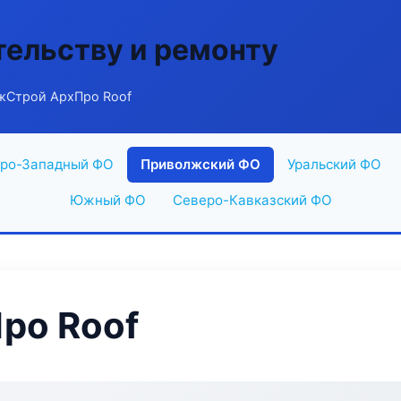
тельству и ремонту
жСтрой АрхПро Roof
ро-Западный ФО
Приволжский ФО
Уральский ФО
Южный ФО
Северо-Кавказский ФО
ро Roof