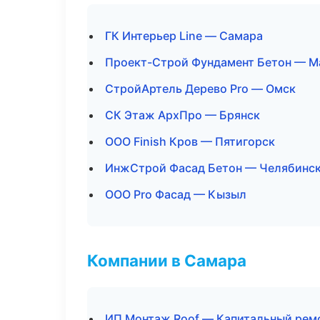
ГК Интерьер Line — Самара
Проект-Строй Фундамент Бетон — М
СтройАртель Дерево Pro — Омск
СК Этаж АрхПро — Брянск
ООО Finish Кров — Пятигорск
ИнжСтрой Фасад Бетон — Челябинс
ООО Pro Фасад — Кызыл
Компании в Самара
ИП Монтаж Roof — Капитальный ремо