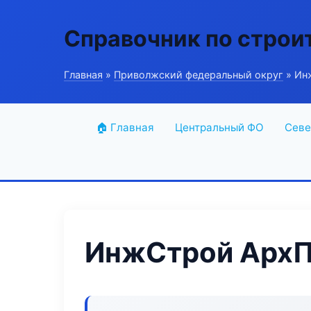
Справочник по строи
Главная
»
Приволжский федеральный округ
» Ин
🏠 Главная
Центральный ФО
Севе
ИнжСтрой АрхП