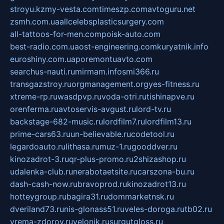
stroyu.kz
my-vesta.com
timeszp.com
avtoguru.net
zsmh.com.ua
allcelebsplasticsurgery.com
all-tattoos-for-men.com
poisk-auto.com
best-radio.com.ua
ost-engineering.com
kuryatnik.info
euroshiny.com.ua
poremontuavto.com
searchus-nauti.ru
mirmam.info
smi366.ru
transgazstroy.ru
orgmanagement.org
yes-fitness.ru
xtreme-rp.ru
wasdpvp.ru
voda-otri.ru
tishinapve.ru
orenferma.ru
avtoservis-avgust.ru
lord-tv.ru
backstage-682-music.ru
lordfilm7.ru
lordfilm13.ru
prime-cars63.ru
un-believable.ru
codetool.ru
legardoauto.ru
lithasa.ru
muz-1.ru
gooddver.ru
kinozadrot-3.ru
qr-plus-promo.ru
2shizashop.ru
udalenka-club.ru
nerabotaetsite.ru
carszona-bu.ru
dash-cash-now.ru
bravoprod.ru
kinozadrot13.ru
hotteygroup.ru
bagira31.ru
dommarketnsk.ru
dveriland73.ru
nis-glonass51.ru
veles-doroga.ru
tb02.ru
vrema-zdorov.ru
velonik.ru
surgutgloss.ru