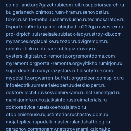
comp-land.org
7gazet.ru
bicom-oil.ru
superiorsearch.ru
bulgarianedvizhimost.ru
sn-hram.ru
senovosti.ru
fexer.ru
snite-mebel.ru
anamvkusno.ru
technosaratov.ru
0sporte.ru
9rota-game.ru
bigbad.ru
227gp.ru
wes-ex.ru
pro-kirpichi.ru
israelsale.ru
black-lady.ru
stroy-db.com
mynances.org
ladalike.ru
zozor.ru
dvigremont.ru
odnokartinki.ru
htccare.ru
blogizotovoy.ru
oysters-digital.ru
o-remonte.org
remontdoma.com
myremont.org
portal-remonta.org
vyitikho.ru
mirjon.ru
superdeutsch.ru
mycrazystars.ru
filosofyfree.com
mypetslife.org
warren-buffett.org
greleon.com
sp-or.ru
infoelectrik.ru
materialexpert.ru
detkiexpert.ru
doktorvilechit.ru
vsesvoimirykami.ru
instrumentgid.ru
manikjurinfo.ru
hozjajkainfo.ru
stroimaterials.ru
doktoradvice.ru
selskoehozjajstvo.ru
otopleniehouse.ru
justinterior.ru
chastnyjdom.ru
mojateplica.ru
podelkimaster.ru
landshaftblog.ru
garazhov.com
monamy.net
stroysnami.kz
lcna.kz