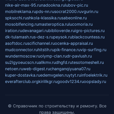
nike-air-max-95.ru
nadookna.ru
lubov-pic.ru
mobilreklama.ru
pds-nn.ru
socrat2000.ru
vgurin.ru
spksochi.ru
shkola-klassika.ru
sabeonline.ru
mosoblfencing.ru
masteroptica.ru
lucomoria.ru
iration.ru
devanagari.ru
biblioverde.ru
igro-pictures.ru
dk-tulamash.ru
s-dez-s.ru
peysok.ru
blackcountess.ru
asoftdoc.ru
scifichannel.ru
ocenka-appraisal.ru
mudconnector.ru
hitstih.ru
pik-finance.ru
vip-surfing.ru
wundermoscow.ru
olymp-clan.ru
dr-pavlush.ru
su2lgyoeucscn.ru
allkmv.ru
dhgfd.ru
tesotomeshell.ru
netoen.ru
web-digest.ru
changanqiyuana07.ru
kuper-dostavka.ru
edemvgelen.ru
ytyt.ru
infoelektrik.ru
everafterclub.org
kirillkgr.ru
goodv1234.ru
oopslady.ru
© Справочник по строительству и ремонту. Все
права защищены.