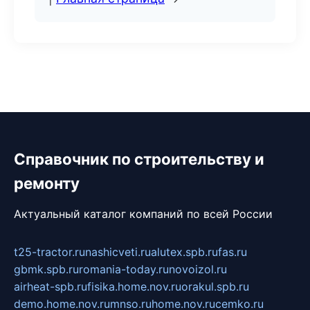
Справочник по строительству и
ремонту
Актуальный каталог компаний по всей России
t25-tractor.ru
nashicveti.ru
alutex.spb.ru
fas.ru
gbmk.spb.ru
romania-today.ru
novoizol.ru
airheat-spb.ru
fisika.home.nov.ru
orakul.spb.ru
demo.home.nov.ru
mnso.ru
home.nov.ru
cemko.ru