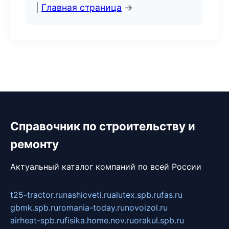
|
Главная страница
→
Справочник по строительству и
ремонту
Актуальный каталог компаний по всей России
t25-tractor.ru
nashicveti.ru
alutex.spb.ru
fas.ru
gbmk.spb.ru
romania-today.ru
novoizol.ru
airheat-spb.ru
fisika.home.nov.ru
orakul.spb.ru