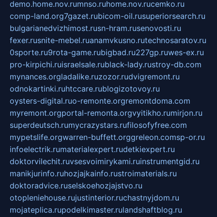
demo.home.nov.ru
mnso.ru
home.nov.ru
cemko.ru
comp-land.org
7gazet.ru
bicom-oil.ru
superiorsearch.ru
bulgarianedvizhimost.ru
sn-hram.ru
senovosti.ru
fexer.ru
snite-mebel.ru
anamvkusno.ru
technosaratov.ru
0sporte.ru
9rota-game.ru
bigbad.ru
227gp.ru
wes-ex.ru
pro-kirpichi.ru
israelsale.ru
black-lady.ru
stroy-db.com
mynances.org
ladalike.ru
zozor.ru
dvigremont.ru
odnokartinki.ru
htccare.ru
blogizotovoy.ru
oysters-digital.ru
o-remonte.org
remontdoma.com
myremont.org
portal-remonta.org
vyitikho.ru
mirjon.ru
superdeutsch.ru
mycrazystars.ru
filosofyfree.com
mypetslife.org
warren-buffett.org
greleon.com
sp-or.ru
infoelectrik.ru
materialexpert.ru
detkiexpert.ru
doktorvilechit.ru
vsesvoimirykami.ru
instrumentgid.ru
manikjurinfo.ru
hozjajkainfo.ru
stroimaterials.ru
doktoradvice.ru
selskoehozjajstvo.ru
otopleniehouse.ru
justinterior.ru
chastnyjdom.ru
mojateplica.ru
podelkimaster.ru
landshaftblog.ru