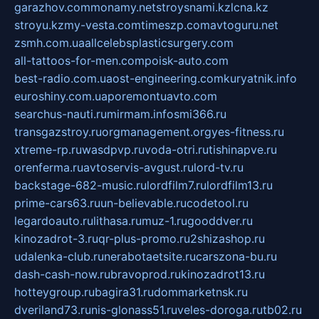
garazhov.com
monamy.net
stroysnami.kz
lcna.kz
stroyu.kz
my-vesta.com
timeszp.com
avtoguru.net
zsmh.com.ua
allcelebsplasticsurgery.com
all-tattoos-for-men.com
poisk-auto.com
best-radio.com.ua
ost-engineering.com
kuryatnik.info
euroshiny.com.ua
poremontuavto.com
searchus-nauti.ru
mirmam.info
smi366.ru
transgazstroy.ru
orgmanagement.org
yes-fitness.ru
xtreme-rp.ru
wasdpvp.ru
voda-otri.ru
tishinapve.ru
orenferma.ru
avtoservis-avgust.ru
lord-tv.ru
backstage-682-music.ru
lordfilm7.ru
lordfilm13.ru
prime-cars63.ru
un-believable.ru
codetool.ru
legardoauto.ru
lithasa.ru
muz-1.ru
gooddver.ru
kinozadrot-3.ru
qr-plus-promo.ru
2shizashop.ru
udalenka-club.ru
nerabotaetsite.ru
carszona-bu.ru
dash-cash-now.ru
bravoprod.ru
kinozadrot13.ru
hotteygroup.ru
bagira31.ru
dommarketnsk.ru
dveriland73.ru
nis-glonass51.ru
veles-doroga.ru
tb02.ru