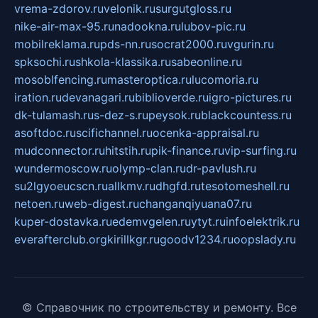
vrema-zdorov.ru
velonik.ru
surgutgloss.ru
nike-air-max-95.ru
nadookna.ru
lubov-pic.ru
mobilreklama.ru
pds-nn.ru
socrat2000.ru
vgurin.ru
spksochi.ru
shkola-klassika.ru
sabeonline.ru
mosoblfencing.ru
masteroptica.ru
lucomoria.ru
iration.ru
devanagari.ru
biblioverde.ru
igro-pictures.ru
dk-tulamash.ru
s-dez-s.ru
peysok.ru
blackcountess.ru
asoftdoc.ru
scifichannel.ru
ocenka-appraisal.ru
mudconnector.ru
hitstih.ru
pik-finance.ru
vip-surfing.ru
wundermoscow.ru
olymp-clan.ru
dr-pavlush.ru
su2lgyoeucscn.ru
allkmv.ru
dhgfd.ru
tesotomeshell.ru
netoen.ru
web-digest.ru
changanqiyuana07.ru
kuper-dostavka.ru
edemvgelen.ru
ytyt.ru
infoelektrik.ru
everafterclub.org
kirillkgr.ru
goodv1234.ru
oopslady.ru
© Справочник по строительству и ремонту. Все