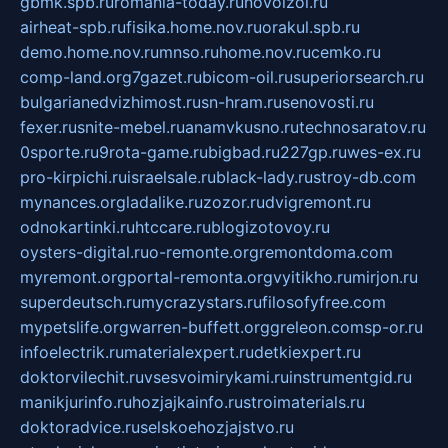
gbmk.spb.ru
romania-today.ru
novoizol.ru
airheat-spb.ru
fisika.home.nov.ru
orakul.spb.ru
demo.home.nov.ru
mnso.ru
home.nov.ru
cemko.ru
comp-land.org
7gazet.ru
bicom-oil.ru
superiorsearch.ru
bulgarianedvizhimost.ru
sn-hram.ru
senovosti.ru
fexer.ru
snite-mebel.ru
anamvkusno.ru
technosaratov.ru
0sporte.ru
9rota-game.ru
bigbad.ru
227gp.ru
wes-ex.ru
pro-kirpichi.ru
israelsale.ru
black-lady.ru
stroy-db.com
mynances.org
ladalike.ru
zozor.ru
dvigremont.ru
odnokartinki.ru
htccare.ru
blogizotovoy.ru
oysters-digital.ru
o-remonte.org
remontdoma.com
myremont.org
portal-remonta.org
vyitikho.ru
mirjon.ru
superdeutsch.ru
mycrazystars.ru
filosofyfree.com
mypetslife.org
warren-buffett.org
greleon.com
sp-or.ru
infoelectrik.ru
materialexpert.ru
detkiexpert.ru
doktorvilechit.ru
vsesvoimirykami.ru
instrumentgid.ru
manikjurinfo.ru
hozjajkainfo.ru
stroimaterials.ru
doktoradvice.ru
selskoehozjajstvo.ru