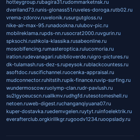
hotteygroup.ru
bagira31.ru
dommarketnsk.ru
dveriland73.ru
nis-glonass51.ru
veles-doroga.ru
tb02.ru
vrema-zdorov.ru
velonik.ru
surgutgloss.ru
nike-air-max-95.ru
nadookna.ru
lubov-pic.ru
mobilreklama.ru
pds-nn.ru
socrat2000.ru
vgurin.ru
spksochi.ru
shkola-klassika.ru
sabeonline.ru
mosoblfencing.ru
masteroptica.ru
lucomoria.ru
iration.ru
devanagari.ru
biblioverde.ru
igro-pictures.ru
dk-tulamash.ru
s-dez-s.ru
peysok.ru
blackcountess.ru
asoftdoc.ru
scifichannel.ru
ocenka-appraisal.ru
mudconnector.ru
hitstih.ru
pik-finance.ru
vip-surfing.ru
wundermoscow.ru
olymp-clan.ru
dr-pavlush.ru
su2lgyoeucscn.ru
allkmv.ru
dhgfd.ru
tesotomeshell.ru
netoen.ru
web-digest.ru
changanqiyuana07.ru
kuper-dostavka.ru
edemvgelen.ru
ytyt.ru
infoelektrik.ru
everafterclub.org
kirillkgr.ru
goodv1234.ru
oopslady.ru