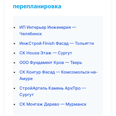
перепланировка
ИП Интерьер Инженерия —
Челябинск
ИнжСтрой Finish Фасад — Тольятти
СК House Этаж — Сургут
ООО Фундамент Кров — Тверь
СК Контур Фасад — Комсомольск-на-
Амуре
СтройАртель Камень АрхПро —
Сургут
СК Монтаж Дерево — Мурманск