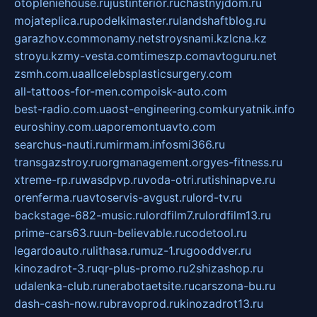
otopleniehouse.ru
justinterior.ru
chastnyjdom.ru
mojateplica.ru
podelkimaster.ru
landshaftblog.ru
garazhov.com
monamy.net
stroysnami.kz
lcna.kz
stroyu.kz
my-vesta.com
timeszp.com
avtoguru.net
zsmh.com.ua
allcelebsplasticsurgery.com
all-tattoos-for-men.com
poisk-auto.com
best-radio.com.ua
ost-engineering.com
kuryatnik.info
euroshiny.com.ua
poremontuavto.com
searchus-nauti.ru
mirmam.info
smi366.ru
transgazstroy.ru
orgmanagement.org
yes-fitness.ru
xtreme-rp.ru
wasdpvp.ru
voda-otri.ru
tishinapve.ru
orenferma.ru
avtoservis-avgust.ru
lord-tv.ru
backstage-682-music.ru
lordfilm7.ru
lordfilm13.ru
prime-cars63.ru
un-believable.ru
codetool.ru
legardoauto.ru
lithasa.ru
muz-1.ru
gooddver.ru
kinozadrot-3.ru
qr-plus-promo.ru
2shizashop.ru
udalenka-club.ru
nerabotaetsite.ru
carszona-bu.ru
dash-cash-now.ru
bravoprod.ru
kinozadrot13.ru