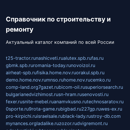
Справочник по строительству и
ремонту
Актуальный каталог компаний по всей России
t25-tractor.ru
nashicveti.ru
alutex.spb.ru
fas.ru
gbmk.spb.ru
romania-today.ru
novoizol.ru
airheat-spb.ru
fisika.home.nov.ru
orakul.spb.ru
demo.home.nov.ru
mnso.ru
home.nov.ru
cemko.ru
comp-land.org
7gazet.ru
bicom-oil.ru
superiorsearch.ru
bulgarianedvizhimost.ru
sn-hram.ru
senovosti.ru
fexer.ru
snite-mebel.ru
anamvkusno.ru
technosaratov.ru
0sporte.ru
9rota-game.ru
bigbad.ru
227gp.ru
wes-ex.ru
pro-kirpichi.ru
israelsale.ru
black-lady.ru
stroy-db.com
mynances.org
ladalike.ru
zozor.ru
dvigremont.ru