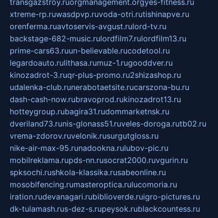
transgazstroy.ru
orgmanagement.org
yes-fitness.ru
xtreme-rp.ru
wasdpvp.ru
voda-otri.ru
tishinapve.ru
orenferma.ru
avtoservis-avgust.ru
lord-tv.ru
backstage-682-music.ru
lordfilm7.ru
lordfilm13.ru
prime-cars63.ru
un-believable.ru
codetool.ru
legardoauto.ru
lithasa.ru
muz-1.ru
gooddver.ru
kinozadrot-3.ru
qr-plus-promo.ru
2shizashop.ru
udalenka-club.ru
nerabotaetsite.ru
carszona-bu.ru
dash-cash-now.ru
bravoprod.ru
kinozadrot13.ru
hotteygroup.ru
bagira31.ru
dommarketnsk.ru
dveriland73.ru
nis-glonass51.ru
veles-doroga.ru
tb02.ru
vrema-zdorov.ru
velonik.ru
surgutgloss.ru
nike-air-max-95.ru
nadookna.ru
lubov-pic.ru
mobilreklama.ru
pds-nn.ru
socrat2000.ru
vgurin.ru
spksochi.ru
shkola-klassika.ru
sabeonline.ru
mosoblfencing.ru
masteroptica.ru
lucomoria.ru
iration.ru
devanagari.ru
biblioverde.ru
igro-pictures.ru
dk-tulamash.ru
s-dez-s.ru
peysok.ru
blackcountess.ru