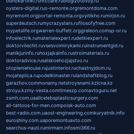
odnokartinki.ru
htccare.ru
blogizotovoy.ru
oysters-digital.ru
o-remonte.org
remontdoma.com
myremont.org
portal-remonta.org
vyitikho.ru
mirjon.ru
superdeutsch.ru
mycrazystars.ru
filosofyfree.com
mypetslife.org
warren-buffett.org
greleon.com
sp-or.ru
infoelectrik.ru
materialexpert.ru
detkiexpert.ru
doktorvilechit.ru
vsesvoimirykami.ru
instrumentgid.ru
manikjurinfo.ru
hozjajkainfo.ru
stroimaterials.ru
doktoradvice.ru
selskoehozjajstvo.ru
otopleniehouse.ru
justinterior.ru
chastnyjdom.ru
mojateplica.ru
podelkimaster.ru
landshaftblog.ru
garazhov.com
monamy.net
stroysnami.kz
lcna.kz
stroyu.kz
my-vesta.com
timeszp.com
avtoguru.net
zsmh.com.ua
allcelebsplasticsurgery.com
all-tattoos-for-men.com
poisk-auto.com
best-radio.com.ua
ost-engineering.com
kuryatnik.info
euroshiny.com.ua
poremontuavto.com
searchus-nauti.ru
mirmam.info
smi366.ru