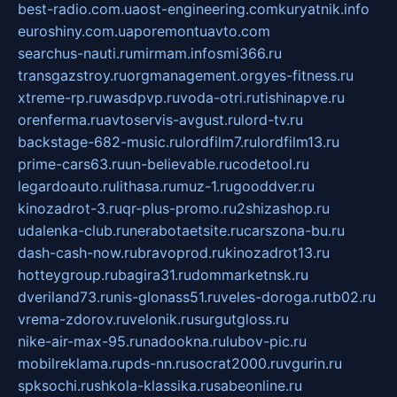
best-radio.com.ua
ost-engineering.com
kuryatnik.info
euroshiny.com.ua
poremontuavto.com
searchus-nauti.ru
mirmam.info
smi366.ru
transgazstroy.ru
orgmanagement.org
yes-fitness.ru
xtreme-rp.ru
wasdpvp.ru
voda-otri.ru
tishinapve.ru
orenferma.ru
avtoservis-avgust.ru
lord-tv.ru
backstage-682-music.ru
lordfilm7.ru
lordfilm13.ru
prime-cars63.ru
un-believable.ru
codetool.ru
legardoauto.ru
lithasa.ru
muz-1.ru
gooddver.ru
kinozadrot-3.ru
qr-plus-promo.ru
2shizashop.ru
udalenka-club.ru
nerabotaetsite.ru
carszona-bu.ru
dash-cash-now.ru
bravoprod.ru
kinozadrot13.ru
hotteygroup.ru
bagira31.ru
dommarketnsk.ru
dveriland73.ru
nis-glonass51.ru
veles-doroga.ru
tb02.ru
vrema-zdorov.ru
velonik.ru
surgutgloss.ru
nike-air-max-95.ru
nadookna.ru
lubov-pic.ru
mobilreklama.ru
pds-nn.ru
socrat2000.ru
vgurin.ru
spksochi.ru
shkola-klassika.ru
sabeonline.ru