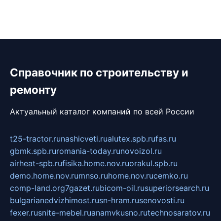
Справочник по строительству и
ремонту
Актуальный каталог компаний по всей России
t25-tractor.ru
nashicveti.ru
alutex.spb.ru
fas.ru
gbmk.spb.ru
romania-today.ru
novoizol.ru
airheat-spb.ru
fisika.home.nov.ru
orakul.spb.ru
demo.home.nov.ru
mnso.ru
home.nov.ru
cemko.ru
comp-land.org
7gazet.ru
bicom-oil.ru
superiorsearch.ru
bulgarianedvizhimost.ru
sn-hram.ru
senovosti.ru
fexer.ru
snite-mebel.ru
anamvkusno.ru
technosaratov.ru