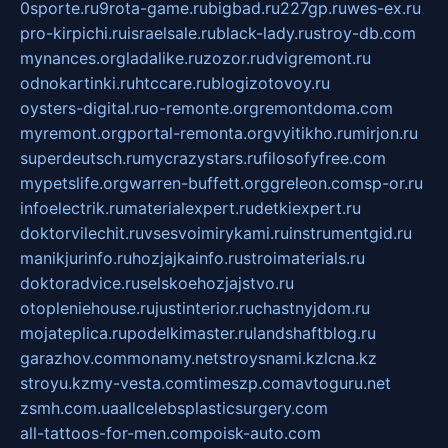
0sporte.ru
9rota-game.ru
bigbad.ru
227gp.ru
wes-ex.ru
pro-kirpichi.ru
israelsale.ru
black-lady.ru
stroy-db.com
mynances.org
ladalike.ru
zozor.ru
dvigremont.ru
odnokartinki.ru
htccare.ru
blogizotovoy.ru
oysters-digital.ru
o-remonte.org
remontdoma.com
myremont.org
portal-remonta.org
vyitikho.ru
mirjon.ru
superdeutsch.ru
mycrazystars.ru
filosofyfree.com
mypetslife.org
warren-buffett.org
greleon.com
sp-or.ru
infoelectrik.ru
materialexpert.ru
detkiexpert.ru
doktorvilechit.ru
vsesvoimirykami.ru
instrumentgid.ru
manikjurinfo.ru
hozjajkainfo.ru
stroimaterials.ru
doktoradvice.ru
selskoehozjajstvo.ru
otopleniehouse.ru
justinterior.ru
chastnyjdom.ru
mojateplica.ru
podelkimaster.ru
landshaftblog.ru
garazhov.com
monamy.net
stroysnami.kz
lcna.kz
stroyu.kz
my-vesta.com
timeszp.com
avtoguru.net
zsmh.com.ua
allcelebsplasticsurgery.com
all-tattoos-for-men.com
poisk-auto.com