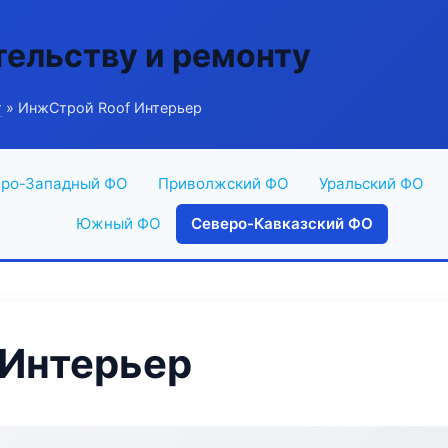
тельству и ремонту
г
» ИнжСтрой Roof Интерьер
ро-Западный ФО
Приволжский ФО
Уральский ФО
Южный ФО
Северо-Кавказский ФО
 Интерьер