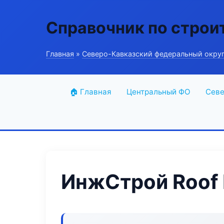
Справочник по строи
Главная
»
Северо-Кавказский федеральный окру
🏠 Главная
Центральный ФО
Севе
ИнжСтрой Roof