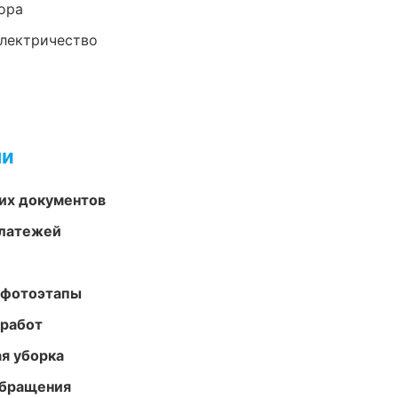
ора
электричество
ми
их документов
платежей
 фотоэтапы
 работ
ая уборка
обращения