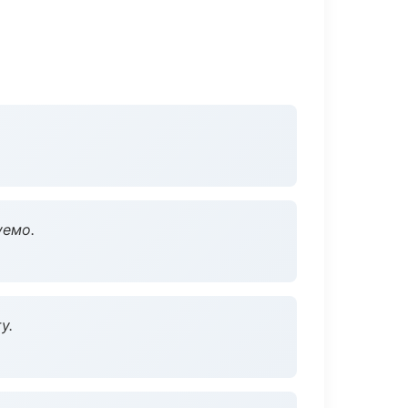
уемо.
у.