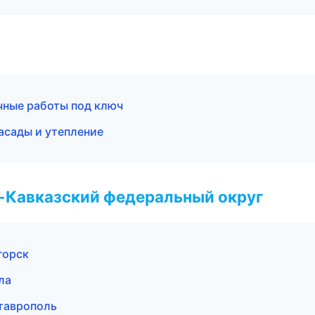
чные работы под ключ
сады и утепление
о-Кавказский федеральный округ
горск
ла
таврополь