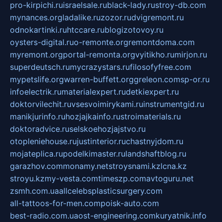
pro-kirpichi.ru
israelsale.ru
black-lady.ru
stroy-db.com
mynances.org
ladalike.ru
zozor.ru
dvigremont.ru
odnokartinki.ru
htccare.ru
blogizotovoy.ru
oysters-digital.ru
o-remonte.org
remontdoma.com
myremont.org
portal-remonta.org
vyitikho.ru
mirjon.ru
superdeutsch.ru
mycrazystars.ru
filosofyfree.com
mypetslife.org
warren-buffett.org
greleon.com
sp-or.ru
infoelectrik.ru
materialexpert.ru
detkiexpert.ru
doktorvilechit.ru
vsesvoimirykami.ru
instrumentgid.ru
manikjurinfo.ru
hozjajkainfo.ru
stroimaterials.ru
doktoradvice.ru
selskoehozjajstvo.ru
otopleniehouse.ru
justinterior.ru
chastnyjdom.ru
mojateplica.ru
podelkimaster.ru
landshaftblog.ru
garazhov.com
monamy.net
stroysnami.kz
lcna.kz
stroyu.kz
my-vesta.com
timeszp.com
avtoguru.net
zsmh.com.ua
allcelebsplasticsurgery.com
all-tattoos-for-men.com
poisk-auto.com
best-radio.com.ua
ost-engineering.com
kuryatnik.info