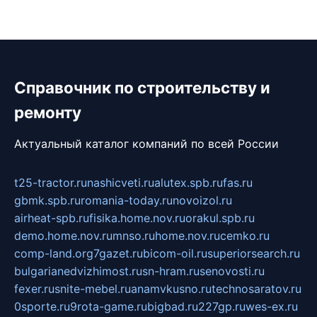
Справочник по строительству и
ремонту
Актуальный каталог компаний по всей России
t25-tractor.ru
nashicveti.ru
alutex.spb.ru
fas.ru
gbmk.spb.ru
romania-today.ru
novoizol.ru
airheat-spb.ru
fisika.home.nov.ru
orakul.spb.ru
demo.home.nov.ru
mnso.ru
home.nov.ru
cemko.ru
comp-land.org
7gazet.ru
bicom-oil.ru
superiorsearch.ru
bulgarianedvizhimost.ru
sn-hram.ru
senovosti.ru
fexer.ru
snite-mebel.ru
anamvkusno.ru
technosaratov.ru
0sporte.ru
9rota-game.ru
bigbad.ru
227gp.ru
wes-ex.ru