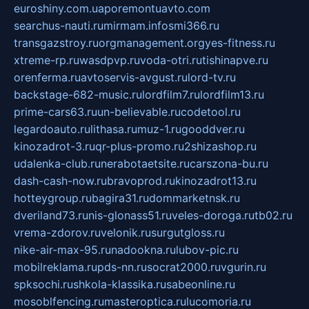
euroshiny.com.ua
poremontuavto.com
searchus-nauti.ru
mirmam.info
smi366.ru
transgazstroy.ru
orgmanagement.org
yes-fitness.ru
xtreme-rp.ru
wasdpvp.ru
voda-otri.ru
tishinapve.ru
orenferma.ru
avtoservis-avgust.ru
lord-tv.ru
backstage-682-music.ru
lordfilm7.ru
lordfilm13.ru
prime-cars63.ru
un-believable.ru
codetool.ru
legardoauto.ru
lithasa.ru
muz-1.ru
gooddver.ru
kinozadrot-3.ru
qr-plus-promo.ru
2shizashop.ru
udalenka-club.ru
nerabotaetsite.ru
carszona-bu.ru
dash-cash-now.ru
bravoprod.ru
kinozadrot13.ru
hotteygroup.ru
bagira31.ru
dommarketnsk.ru
dveriland73.ru
nis-glonass51.ru
veles-doroga.ru
tb02.ru
vrema-zdorov.ru
velonik.ru
surgutgloss.ru
nike-air-max-95.ru
nadookna.ru
lubov-pic.ru
mobilreklama.ru
pds-nn.ru
socrat2000.ru
vgurin.ru
spksochi.ru
shkola-klassika.ru
sabeonline.ru
mosoblfencing.ru
masteroptica.ru
lucomoria.ru