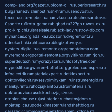
comp-land.org
7gazet.ru
bicom-oil.ru
superiorsearch.ru
bulgarianedvizhimost.ru
sn-hram.ru
senovosti.ru
fexer.ru
snite-mebel.ru
anamvkusno.ru
technosaratov.ru
0sporte.ru
9rota-game.ru
bigbad.ru
227gp.ru
wes-ex.ru
pro-kirpichi.ru
israelsale.ru
black-lady.ru
stroy-db.com
mynances.org
ladalike.ru
zozor.ru
dvigremont.ru
odnokartinki.ru
htccare.ru
blogizotovoy.ru
oysters-digital.ru
o-remonte.org
remontdoma.com
myremont.org
portal-remonta.org
vyitikho.ru
mirjon.ru
superdeutsch.ru
mycrazystars.ru
filosofyfree.com
mypetslife.org
warren-buffett.org
greleon.com
sp-or.ru
infoelectrik.ru
materialexpert.ru
detkiexpert.ru
doktorvilechit.ru
vsesvoimirykami.ru
instrumentgid.ru
manikjurinfo.ru
hozjajkainfo.ru
stroimaterials.ru
doktoradvice.ru
selskoehozjajstvo.ru
otopleniehouse.ru
justinterior.ru
chastnyjdom.ru
mojateplica.ru
podelkimaster.ru
landshaftblog.ru
garazhov.com
monamy.net
stroysnami.kz
lcna.kz