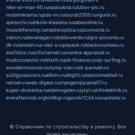
nike-air-max-95.ru
nadookna.ru
lubov-pic.ru
mobilreklama.ru
pds-nn.ru
socrat2000.ru
vgurin.ru
spksochi.ru
shkola-klassika.ru
sabeonline.ru
mosoblfencing.ru
masteroptica.ru
lucomoria.ru
iration.ru
devanagari.ru
biblioverde.ru
igro-pictures.ru
dk-tulamash.ru
s-dez-s.ru
peysok.ru
blackcountess.ru
asoftdoc.ru
scifichannel.ru
ocenka-appraisal.ru
mudconnector.ru
hitstih.ru
pik-finance.ru
vip-surfing.ru
wundermoscow.ru
olymp-clan.ru
dr-pavlush.ru
su2lgyoeucscn.ru
allkmv.ru
dhgfd.ru
tesotomeshell.ru
netoen.ru
web-digest.ru
changanqiyuana07.ru
kuper-dostavka.ru
edemvgelen.ru
ytyt.ru
infoelektrik.ru
everafterclub.org
kirillkgr.ru
goodv1234.ru
oopslady.ru
© Справочник по строительству и ремонту. Все
права защищены.