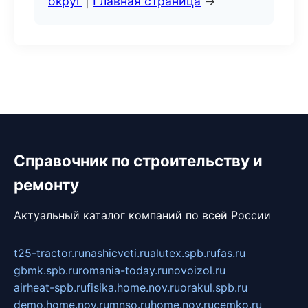
округ
|
Главная страница
→
Справочник по строительству и
ремонту
Актуальный каталог компаний по всей России
t25-tractor.ru
nashicveti.ru
alutex.spb.ru
fas.ru
gbmk.spb.ru
romania-today.ru
novoizol.ru
airheat-spb.ru
fisika.home.nov.ru
orakul.spb.ru
demo.home.nov.ru
mnso.ru
home.nov.ru
cemko.ru