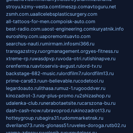
stroyu.kz
my-vesta.com
timeszp.com
avtoguru.net
zsmh.com.ua
allcelebsplasticsurgery.com
all-tattoos-for-men.com
poisk-auto.com
best-radio.com.ua
ost-engineering.com
kuryatnik.info
euroshiny.com.ua
poremontuavto.com
searchus-nauti.ru
mirmam.info
smi366.ru
transgazstroy.ru
orgmanagement.org
yes-fitness.ru
xtreme-rp.ru
wasdpvp.ru
voda-otri.ru
tishinapve.ru
orenferma.ru
avtoservis-avgust.ru
lord-tv.ru
backstage-682-music.ru
lordfilm7.ru
lordfilm13.ru
prime-cars63.ru
un-believable.ru
codetool.ru
legardoauto.ru
lithasa.ru
muz-1.ru
gooddver.ru
kinozadrot-3.ru
qr-plus-promo.ru
2shizashop.ru
udalenka-club.ru
nerabotaetsite.ru
carszona-bu.ru
dash-cash-now.ru
bravoprod.ru
kinozadrot13.ru
hotteygroup.ru
bagira31.ru
dommarketnsk.ru
dveriland73.ru
nis-glonass51.ru
veles-doroga.ru
tb02.ru
vrema-zdorov.ru
velonik.ru
surgutgloss.ru