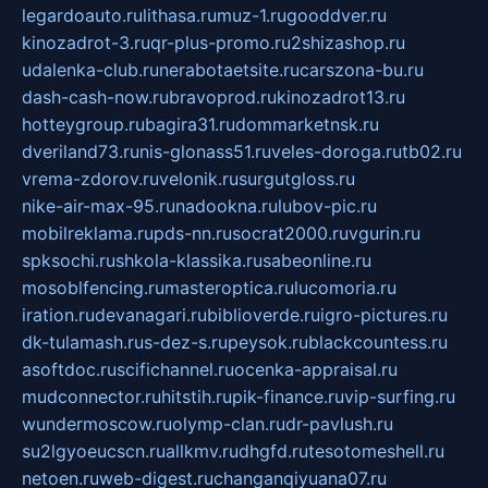
legardoauto.ru
lithasa.ru
muz-1.ru
gooddver.ru
kinozadrot-3.ru
qr-plus-promo.ru
2shizashop.ru
udalenka-club.ru
nerabotaetsite.ru
carszona-bu.ru
dash-cash-now.ru
bravoprod.ru
kinozadrot13.ru
hotteygroup.ru
bagira31.ru
dommarketnsk.ru
dveriland73.ru
nis-glonass51.ru
veles-doroga.ru
tb02.ru
vrema-zdorov.ru
velonik.ru
surgutgloss.ru
nike-air-max-95.ru
nadookna.ru
lubov-pic.ru
mobilreklama.ru
pds-nn.ru
socrat2000.ru
vgurin.ru
spksochi.ru
shkola-klassika.ru
sabeonline.ru
mosoblfencing.ru
masteroptica.ru
lucomoria.ru
iration.ru
devanagari.ru
biblioverde.ru
igro-pictures.ru
dk-tulamash.ru
s-dez-s.ru
peysok.ru
blackcountess.ru
asoftdoc.ru
scifichannel.ru
ocenka-appraisal.ru
mudconnector.ru
hitstih.ru
pik-finance.ru
vip-surfing.ru
wundermoscow.ru
olymp-clan.ru
dr-pavlush.ru
su2lgyoeucscn.ru
allkmv.ru
dhgfd.ru
tesotomeshell.ru
netoen.ru
web-digest.ru
changanqiyuana07.ru