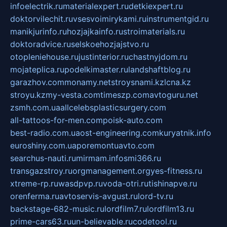
infoelectrik.ru
materialexpert.ru
detkiexpert.ru
doktorvilechit.ru
vsesvoimirykami.ru
instrumentgid.ru
manikjurinfo.ru
hozjajkainfo.ru
stroimaterials.ru
doktoradvice.ru
selskoehozjajstvo.ru
otopleniehouse.ru
justinterior.ru
chastnyjdom.ru
mojateplica.ru
podelkimaster.ru
landshaftblog.ru
garazhov.com
monamy.net
stroysnami.kz
lcna.kz
stroyu.kz
my-vesta.com
timeszp.com
avtoguru.net
zsmh.com.ua
allcelebsplasticsurgery.com
all-tattoos-for-men.com
poisk-auto.com
best-radio.com.ua
ost-engineering.com
kuryatnik.info
euroshiny.com.ua
poremontuavto.com
searchus-nauti.ru
mirmam.info
smi366.ru
transgazstroy.ru
orgmanagement.org
yes-fitness.ru
xtreme-rp.ru
wasdpvp.ru
voda-otri.ru
tishinapve.ru
orenferma.ru
avtoservis-avgust.ru
lord-tv.ru
backstage-682-music.ru
lordfilm7.ru
lordfilm13.ru
prime-cars63.ru
un-believable.ru
codetool.ru