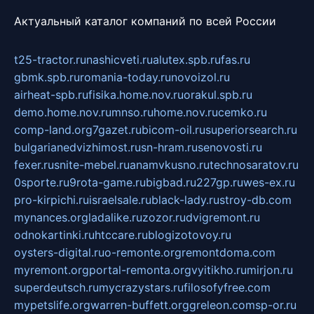
Актуальный каталог компаний по всей России
t25-tractor.ru
nashicveti.ru
alutex.spb.ru
fas.ru
gbmk.spb.ru
romania-today.ru
novoizol.ru
airheat-spb.ru
fisika.home.nov.ru
orakul.spb.ru
demo.home.nov.ru
mnso.ru
home.nov.ru
cemko.ru
comp-land.org
7gazet.ru
bicom-oil.ru
superiorsearch.ru
bulgarianedvizhimost.ru
sn-hram.ru
senovosti.ru
fexer.ru
snite-mebel.ru
anamvkusno.ru
technosaratov.ru
0sporte.ru
9rota-game.ru
bigbad.ru
227gp.ru
wes-ex.ru
pro-kirpichi.ru
israelsale.ru
black-lady.ru
stroy-db.com
mynances.org
ladalike.ru
zozor.ru
dvigremont.ru
odnokartinki.ru
htccare.ru
blogizotovoy.ru
oysters-digital.ru
o-remonte.org
remontdoma.com
myremont.org
portal-remonta.org
vyitikho.ru
mirjon.ru
superdeutsch.ru
mycrazystars.ru
filosofyfree.com
mypetslife.org
warren-buffett.org
greleon.com
sp-or.ru