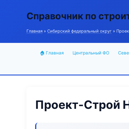
Справочник по строи
Главная
»
Сибирский федеральный округ
» Проек
🏠 Главная
Центральный ФО
Севе
Проект-Строй 