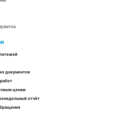
емы
одсветка
ми
платежей
их документов
 работ
птовым ценам
женедельный отчёт
обращения