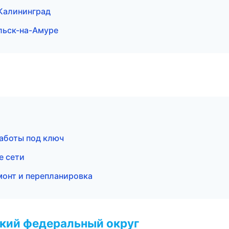
Калининград
ьск-на-Амуре
аботы под ключ
е сети
онт и перепланировка
ский федеральный округ