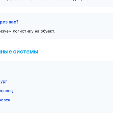
рез вас?
изуем логистику на объект.
чные системы
ь
бург
еповец
ровск