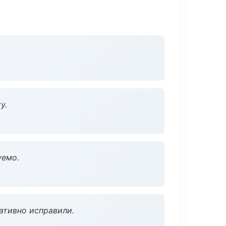
у.
уемо.
ативно исправили.