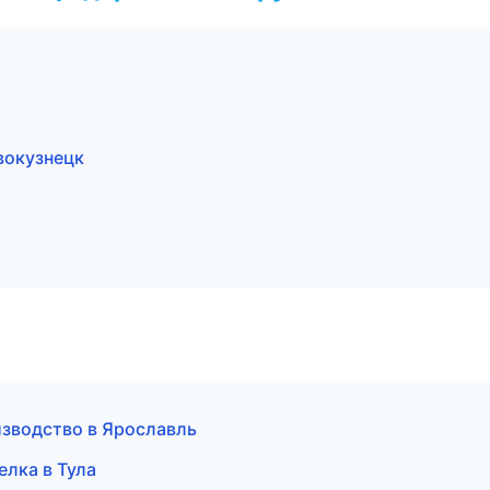
вокузнецк
изводство в Ярославль
елка в Тула