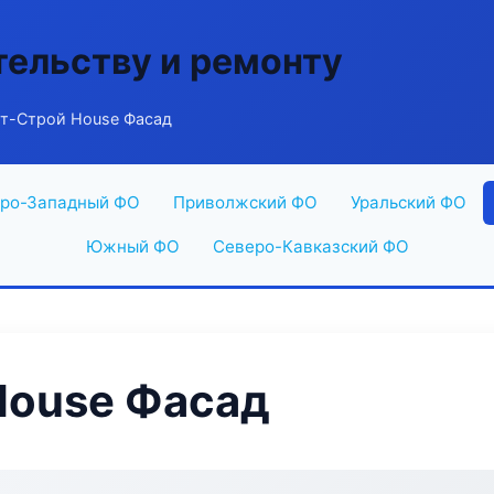
тельству и ремонту
т-Строй House Фасад
ро-Западный ФО
Приволжский ФО
Уральский ФО
Южный ФО
Северо-Кавказский ФО
House Фасад